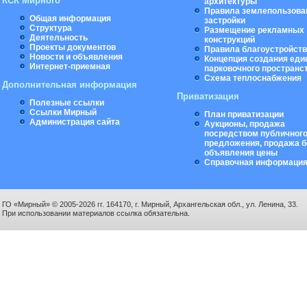
КСК Мирного
архитектуры
Правила землепользова
Общая информация
застройки
Структура
Размещение рекламных
Деятельность
конструкций
Проекты документов
Правила благоустройст
Новости и объявления
Концепция создания еди
Интернет-приемная
парковочного пространс
Схема теплоснабжения
Дополнительная информация
Приватизация
Полезные ссылки
Ссылки Мирный
План приватизации
Администрация сайта
Аукционы, продажа
посредством публичног
предложения, продажа б
объявления цены
Справочная информаци
ГО «Мирный» © 2005-2026 гг. 164170, г. Мирный, Архангельская обл., ул. Ленина, 33.
При использовании материалов ссылка обязательна.