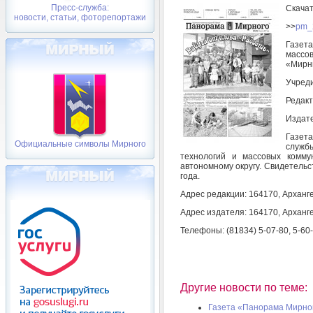
Пресс-служба:
Скача
новости, статьи, фоторепортажи
>>
pm_
Газет
массо
«Мирн
Учреди
Редакт
Издате
Газет
Официальные символы Мирного
служб
технологий и массовых комму
автономному округу. Свидетельс
года.
Адрес редакции: 164170, Арханге
Адрес издателя: 164170, Арханге
Телефоны: (81834) 5-07-80, 5-60
Другие новости по теме:
Газета «Панорама Мирного