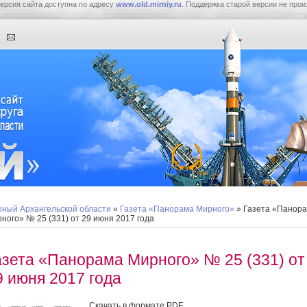
ерсия сайта доступна по адресу
www.old.mirniy.ru
. Поддержка старой версии не прои
ный Архангельской области
»
Газета «Панорама Мирного»
» Газета «Панор
ного» № 25 (331) от 29 июня 2017 года
азета «Панорама Мирного» № 25 (331) от
9 июня 2017 года
Скачать в формате PDF