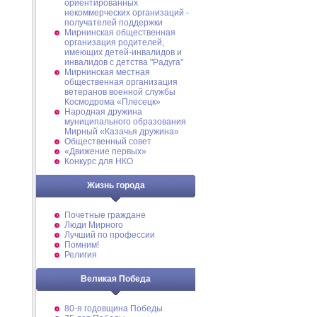
ориентированных
некоммерческих организаций -
получателей поддержки
Мирнинская общественная
организация родителей,
имеющих детей-инвалидов и
инвалидов с детства "Радуга"
Мирнинская местная
общественная организация
ветеранов военной службы
Космодрома «Плесецк»
Народная дружина
муниципального образования
Мирный «Казачья дружина»
Общественный совет
«Движение первых»
Конкурс для НКО
Жизнь города
Почетные граждане
Люди Мирного
Лучший по профессии
Помним!
Религия
Великая Победа
80-я годовщина Победы