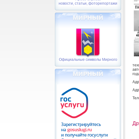
новости, статьи, фоторепортажи
Официальные символы Мирного
тех
авт
год
Адр
Адр
Тел
Др