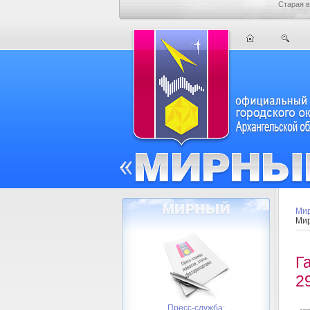
Старая в
Мир
Мир
Г
2
Пресс-служба: