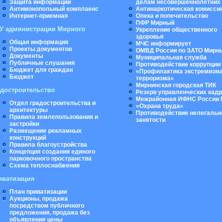
Защита информации
делам несовершеннолетних
Антимонопольный комплаенс
Антинаркотическая комисси
Интернет-приемная
Опека и попечительство
ПФР Мирный
У администрации Мирного
Укрепление общественного
здоровья
Общая информация
МЧС информирует
Проекты документов
ОМВД России по ЗАТО Мирн
Документы
Муниципальная cлужба
Публичные слушания
Противодействие коррупции
Бюджет для граждан
«Профилактика экстремизма
Бюджет
терроризма»
Мирнинская городская ТИК
адостроительство
Резерв управленческих кад
Межрайонная ИФНС России 
Отдел градостроительства и
«Охрана труда»
архитектуры
Противодействие нелегальн
Правила землепользования и
занятости
застройки
Размещение рекламных
конструкций
Правила благоустройства
Концепция создания единого
парковочного пространства
Схема теплоснабжения
иватизация
План приватизации
Аукционы, продажа
посредством публичного
предложения, продажа без
объявления цены