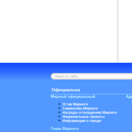
Официально
Мирный официальный
Ад
Устав Мирного
Символика Мирного
Награды и поощрения Мирного
Национальные проекты
Информация о городе
Глава Мирного