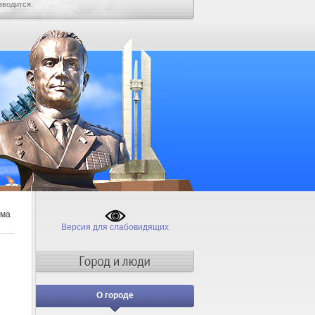
зводится.
ама
Версия для слабовидящих
О городе