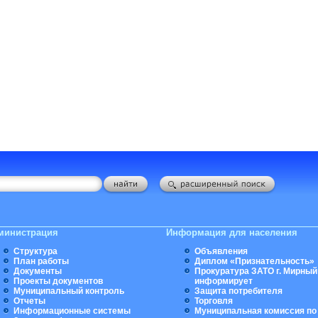
министрация
Информация для населения
Структура
Объявления
План работы
Диплом «Признательность»
Документы
Прокуратура ЗАТО г. Мирный
Проекты документов
информирует
Муниципальный контроль
Защита потребителя
Отчеты
Торговля
Информационные системы
Муниципальная комиссия по