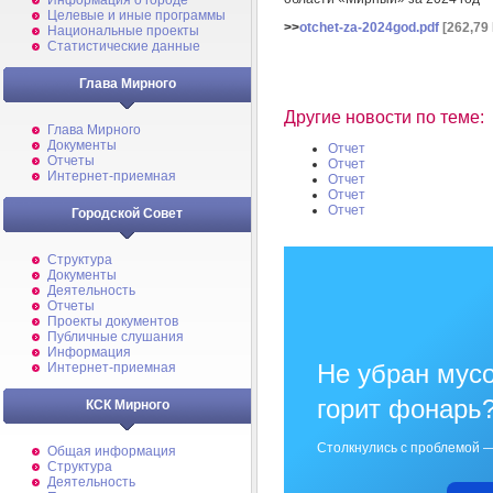
Информация о городе
Целевые и иные программы
>>
otchet-za-2024god.pdf
[262,79
Национальные проекты
Статистические данные
Глава Мирного
Другие новости по теме:
Глава Мирного
Документы
Отчет
Отчеты
Отчет
Интернет-приемная
Отчет
Отчет
Отчет
Городской Совет
Структура
Документы
Деятельность
Отчеты
Проекты документов
Публичные слушания
Информация
Не убран мусо
Интернет-приемная
горит фонарь
КСК Мирного
Столкнулись с проблемой —
Общая информация
Структура
Деятельность