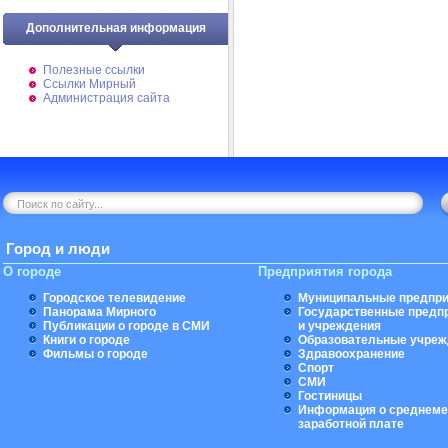
Дополнительная информация
Полезные ссылки
Ссылки Мирный
Администрация сайта
Город и люди
О городе
Предприятия города
Городское телевидение
Муниципальные предпри
Панорама Мирного
Государственные предп
Публикации о городе в СМИ
и учреждения
Книги о городе
Образовательные учреж
Фильмы о городе
Здравоохранение
Спорт
СМИ
Гостиницы
Информация о среднеме
заработной плате