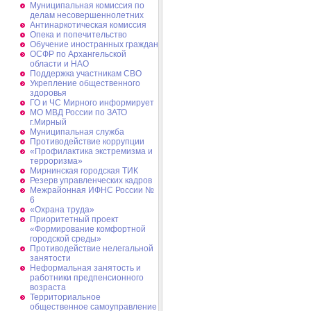
Муниципальная комиссия по
делам несовершеннолетних
Антинаркотическая комиссия
Опека и попечительство
Обучение иностранных граждан
ОСФР по Архангельской
области и НАО
Поддержка участникам СВО
Укрепление общественного
здоровья
ГО и ЧС Мирного информирует
МО МВД России по ЗАТО
г.Мирный
Муниципальная cлужба
Противодействие коррупции
«Профилактика экстремизма и
терроризма»
Мирнинская городская ТИК
Резерв управленческих кадров
Межрайонная ИФНС России №
6
«Охрана труда»
Приоритетный проект
«Формирование комфортной
городской среды»
Противодействие нелегальной
занятости
Неформальная занятость и
работники предпенсионного
возраста
Территориальное
общественное самоуправление