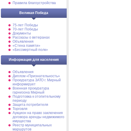
Правила благоустройства
Великая Победа
75-лет Победы
70-лет Победы
Документы
Рассказы о ветеранах
Объявления
«Стена памяти»
«Бессмертный полк»
Информация для населения
Объявления
Диплом «Признательность»
Прокуратура ЗАТО г. Мирный
информирует
Военная прокуратура
гарнизона Мирный
Подготовка к отопительному
периоду
Защита потребителя
Торговля
Аукцион на право заключения
договора аренды недвижимого
имущества
Реестр муниципальных
маршрутов