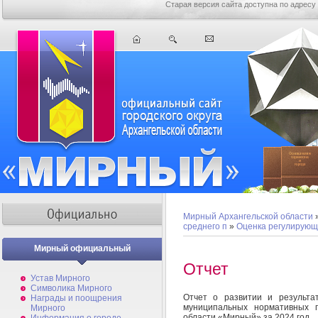
Старая версия сайта доступна по адресу
Мирный Архангельской области
среднего п
»
Оценка регулирующ
Мирный официальный
Отчет
Устав Мирного
Символика Мирного
Отчет о развитии и результа
Награды и поощрения
муниципальных нормативных п
Мирного
области «Мирный» за 2024 год