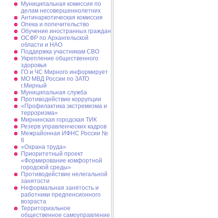
Муниципальная комиссия по
делам несовершеннолетних
Антинаркотическая комиссия
Опека и попечительство
Обучение иностранных граждан
ОСФР по Архангельской
области и НАО
Поддержка участникам СВО
Укрепление общественного
здоровья
ГО и ЧС Мирного информирует
МО МВД России по ЗАТО
г.Мирный
Муниципальная cлужба
Противодействие коррупции
«Профилактика экстремизма и
терроризма»
Мирнинская городская ТИК
Резерв управленческих кадров
Межрайонная ИФНС России №
6
«Охрана труда»
Приоритетный проект
«Формирование комфортной
городской среды»
Противодействие нелегальной
занятости
Неформальная занятость и
работники предпенсионного
возраста
Территориальное
общественное самоуправление