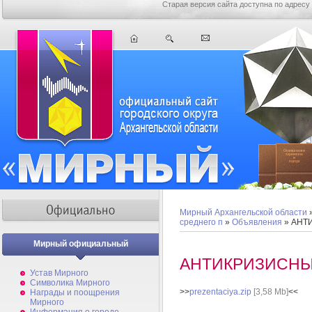
Старая версия сайта доступна по адресу
Мирный Архангельской области
среднего п
»
Объявления
» АНТ
Мирный официальный
АНТИКРИЗИСНЫ
Устав Мирного
Символика Мирного
>>
prezentaciya.zip
[3,58 Mb]
<<
Награды и поощрения
Мирного