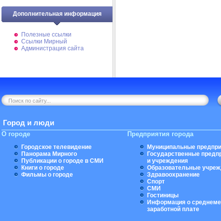
Дополнительная информация
Полезные ссылки
Ссылки Мирный
Администрация сайта
Город и люди
О городе
Предприятия города
Городское телевидение
Муниципальные предпри
Панорама Мирного
Государственные предп
Публикации о городе в СМИ
и учреждения
Книги о городе
Образовательные учреж
Фильмы о городе
Здравоохранение
Спорт
СМИ
Гостиницы
Информация о среднеме
заработной плате