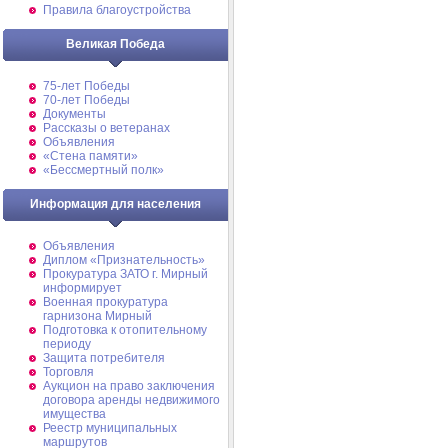
Правила благоустройства
Великая Победа
75-лет Победы
70-лет Победы
Документы
Рассказы о ветеранах
Объявления
«Стена памяти»
«Бессмертный полк»
Информация для населения
Объявления
Диплом «Признательность»
Прокуратура ЗАТО г. Мирный
информирует
Военная прокуратура
гарнизона Мирный
Подготовка к отопительному
периоду
Защита потребителя
Торговля
Аукцион на право заключения
договора аренды недвижимого
имущества
Реестр муниципальных
маршрутов