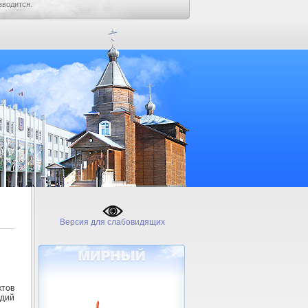
зводится.
Версия для слабовидящих
ктов
идий