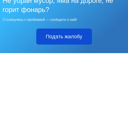
Не убран мусор, яма на дороге, не
горит фонарь?
Столкнулись с проблемой — сообщите о ней!
Подать жалобу