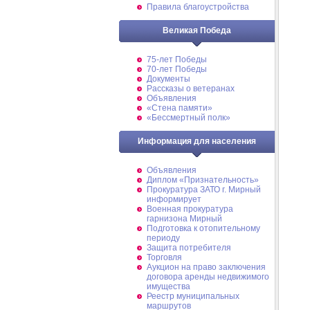
Правила благоустройства
Великая Победа
75-лет Победы
70-лет Победы
Документы
Рассказы о ветеранах
Объявления
«Стена памяти»
«Бессмертный полк»
Информация для населения
Объявления
Диплом «Признательность»
Прокуратура ЗАТО г. Мирный
информирует
Военная прокуратура
гарнизона Мирный
Подготовка к отопительному
периоду
Защита потребителя
Торговля
Аукцион на право заключения
договора аренды недвижимого
имущества
Реестр муниципальных
маршрутов