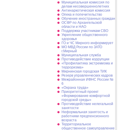
Муниципальная комиссия по
делам несовершеннолетних
Антинаркотическая комиссия
Опека и попечительство
Обучение иностранных граждан
ОСФР по Архангельской
области и НАО
Поддержка участникам СВО
Укрепление общественного
здоровья
ГО и ЧС Мирного информирует
МО МВД России по ЗАТО
г.Мирный
Муниципальная cлужба
Противодействие коррупции
«Профилактика экстремизма и
терроризма»
Мирнинская городская ТИК
Резерв управленческих кадров
Межрайонная ИФНС России №
6
«Охрана труда»
Приоритетный проект
«Формирование комфортной
городской среды»
Противодействие нелегальной
занятости
Неформальная занятость и
работники предпенсионного
возраста
Территориальное
общественное самоуправление