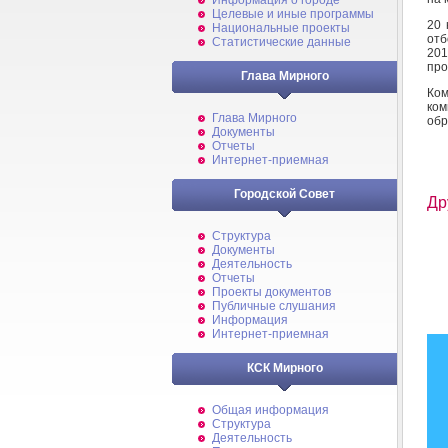
Информация о городе
Целевые и иные программы
20 
Национальные проекты
отб
Статистические данные
201
про
Глава Мирного
Ко
ко
Глава Мирного
обр
Документы
Отчеты
Интернет-приемная
Городской Совет
Др
Структура
Документы
Деятельность
Отчеты
Проекты документов
Публичные слушания
Информация
Интернет-приемная
КСК Мирного
Общая информация
Структура
Деятельность