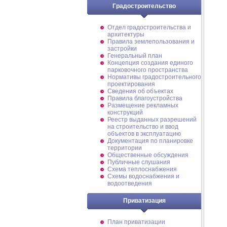
Градостроительство
Отдел градостроительства и
архитектуры
Правила землепользования и
застройки
Генеральный план
Концепция создания единого
парковочного пространства
Нормативы градостроительного
проектирования
Сведения об объектах
Правила благоустройства
Размещение рекламных
конструкций
Реестр выданных разрешений
на строительство и ввод
объектов в эксплуатацию
Документация по планировке
территории
Общественные обсуждения
Публичные слушания
Схема теплоснабжения
Схемы водоснабжения и
водоотведения
Приватизация
План приватизации