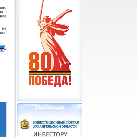
ного
ия в
ьное
 на
ное