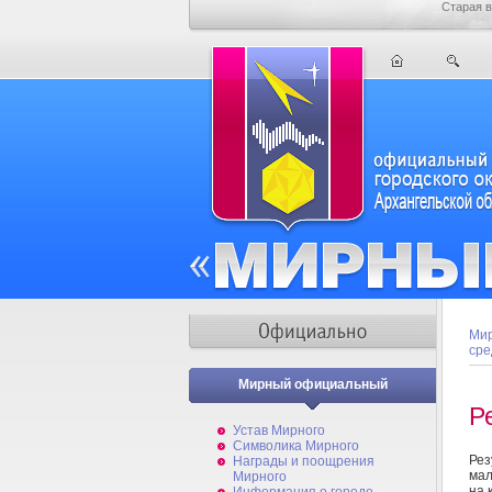
Старая в
Мир
сре
Мирный официальный
Р
Устав Мирного
Символика Мирного
Рез
Награды и поощрения
мал
Мирного
на 