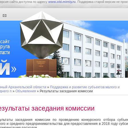
ерсия сайта доступна по адресу
www.old.mirniy.ru
. Поддержка старой версии не прои
ный Архангельской области
»
Поддержка и развитие субъектов малого и
днего п
»
Объявления
» Результаты заседания комиссии
езультаты заседания комиссии
ультаты заседания комиссии по проведению конкурсного отбора субъе
ого и среднего предпринимательства для предоставления в 2018 году субс
компенсацию расходов.