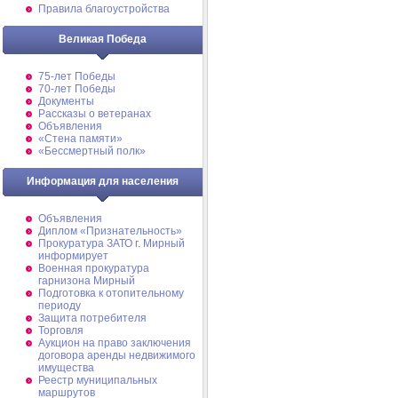
Правила благоустройства
Великая Победа
75-лет Победы
70-лет Победы
Документы
Рассказы о ветеранах
Объявления
«Стена памяти»
«Бессмертный полк»
Информация для населения
Объявления
Диплом «Признательность»
Прокуратура ЗАТО г. Мирный
информирует
Военная прокуратура
гарнизона Мирный
Подготовка к отопительному
периоду
Защита потребителя
Торговля
Аукцион на право заключения
договора аренды недвижимого
имущества
Реестр муниципальных
маршрутов