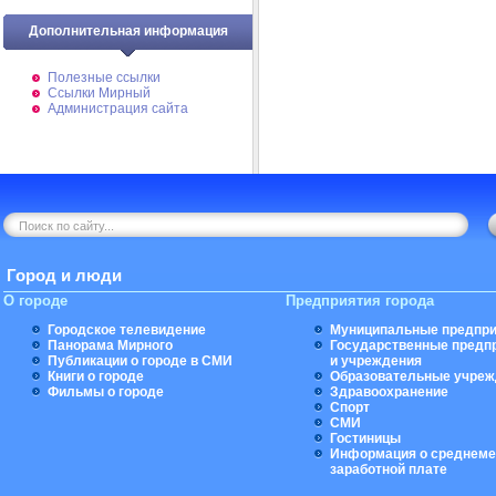
Дополнительная информация
Полезные ссылки
Ссылки Мирный
Администрация сайта
Город и люди
О городе
Предприятия города
Городское телевидение
Муниципальные предпри
Панорама Мирного
Государственные предп
Публикации о городе в СМИ
и учреждения
Книги о городе
Образовательные учреж
Фильмы о городе
Здравоохранение
Спорт
СМИ
Гостиницы
Информация о среднеме
заработной плате