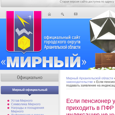
Старая версия сайта доступна по адресу
Мирный Архангельской области
законодательстве
» Если пенсио
подавать заявление на индекса
Мирный официальный
Если пенсионер у
Устав Мирного
Символика Мирного
приходить в ПФР 
Награды и поощрения
Мирного
индексацию не н