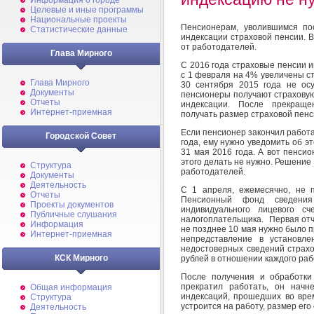
Информация о городе
Целевые и иные программы
Национальные проекты
Пенсионерам, уволившимся по
Статистические данные
индексации страховой пенсии.
от работодателей.
Глава Мирного
С 2016 года страховые пенсии 
с 1 февраля на 4% увеличены с
Глава Мирного
30 сентября 2015 года не ос
Документы
пенсионеры получают страховую
Отчеты
индексации. После прекраще
Интернет-приемная
получать размер страховой пенс
Если пенсионер закончил работат
Городской Совет
года, ему нужно уведомить об 
31 мая 2016 года. А вот пенси
этого делать не нужно. Решение
Структура
работодателей.
Документы
Деятельность
С 1 апреля, ежемесячно, не 
Отчеты
Пенсионный фонд сведения
Проекты документов
индивидуального лицевого с
Публичные слушания
налогоплательщика. Первая отч
Информация
не позднее 10 мая нужно было п
Интернет-приемная
непредставление в установл
недостоверных сведений страх
КСК Мирного
рублей в отношении каждого раб
После получения и обработки 
прекратил работать, он начн
Общая информация
индексаций, прошедших во врем
Структура
устроится на работу, размер его
Деятельность