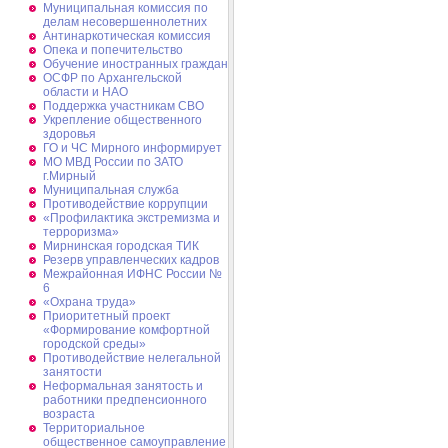
Муниципальная комиссия по
делам несовершеннолетних
Антинаркотическая комиссия
Опека и попечительство
Обучение иностранных граждан
ОСФР по Архангельской
области и НАО
Поддержка участникам СВО
Укрепление общественного
здоровья
ГО и ЧС Мирного информирует
МО МВД России по ЗАТО
г.Мирный
Муниципальная cлужба
Противодействие коррупции
«Профилактика экстремизма и
терроризма»
Мирнинская городская ТИК
Резерв управленческих кадров
Межрайонная ИФНС России №
6
«Охрана труда»
Приоритетный проект
«Формирование комфортной
городской среды»
Противодействие нелегальной
занятости
Неформальная занятость и
работники предпенсионного
возраста
Территориальное
общественное самоуправление