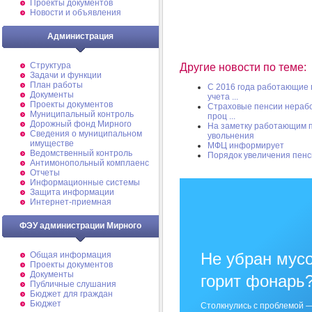
Проекты документов
Новости и объявления
Администрация
Структура
Другие новости по теме:
Задачи и функции
План работы
С 2016 года работающие 
Документы
учета ...
Проекты документов
Страховые пенсии нерабо
Муниципальный контроль
проц ...
Дорожный фонд Мирного
На заметку работающим п
Cведения о муниципальном
увольнения
имуществе
МФЦ информирует
Ведомственный контроль
Порядок увеличения пенси
Антимонопольный комплаенс
Отчеты
Информационные системы
Защита информации
Интернет-приемная
ФЭУ администрации Мирного
Не убран мусо
Общая информация
Проекты документов
Документы
горит фонарь
Публичные слушания
Бюджет для граждан
Бюджет
Столкнулись с проблемой —