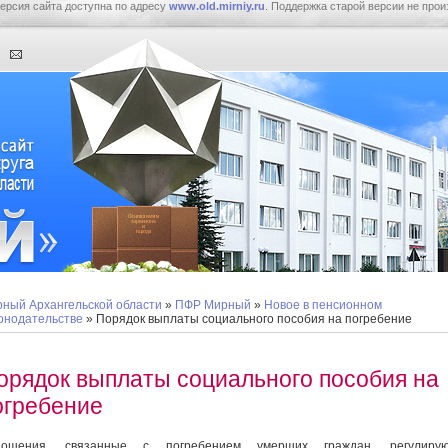
ерсия сайта доступна по адресу
www.old.mirniy.ru
. Поддержка старой версии не прои
ный Архангельской области
»
ПФР Мирный
»
Новое в пенсионном
онодательстве
» Порядок выплаты социального пособия на погребение
орядок выплаты социального пособия на
огребение
ношения, связанные с погребением умерших граждан, регулирую