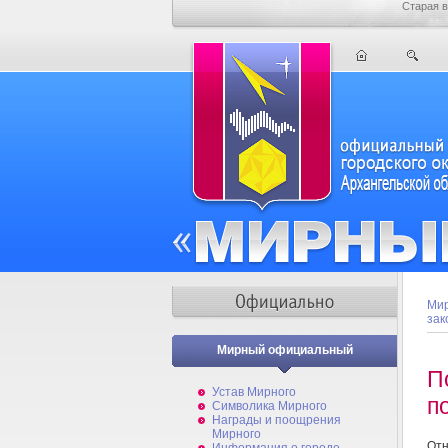
Старая в
Мир
зак
Мирный официальный
П
Устав Мирного
п
Символика Мирного
Награды и поощрения
Мирного
От