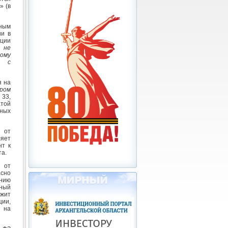
» (в
ьным
ии в
ции
, не
ому
и с
я на
ром
 33,
той
нных
 от
ляет
нт к
та.
 от
асно
нию
ьный
жит
ии,
 на