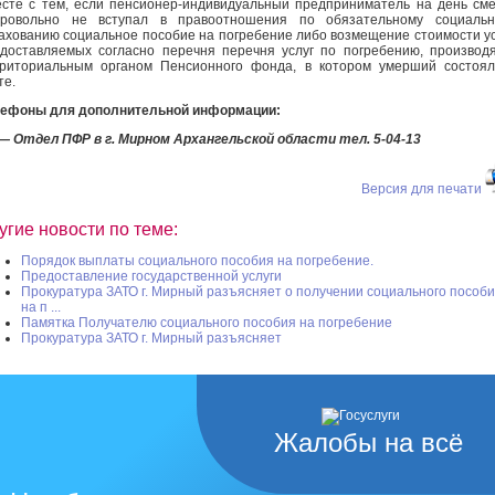
сте с тем, если пенсионер-индивидуальный предприниматель на день см
бровольно не вступал в правоотношения по обязательному социальн
ахованию социальное пособие на погребение либо возмещение стоимости ус
доставляемых согласно перечня перечня услуг по погребению, производ
риториальным органом Пенсионного фонда, в котором умерший состоя
те.
лефоны для дополнительной информации:
— Отдел ПФР в г. Мирном Архангельской области тел. 5-04-13
Версия для печати
угие новости по теме:
Порядок выплаты социального пособия на погребение.
Предоставление государственной услуги
Прокуратура ЗАТО г. Мирный разъясняет о получении социального пособ
на п ...
Памятка Получателю социального пособия на погребение
Прокуратура ЗАТО г. Мирный разъясняет
Жалобы на всё