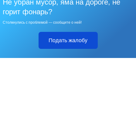
Не убран мусор, яма на дороге, не
горит фонарь?
Столкнулись с проблемой — сообщите о ней!
Подать жалобу