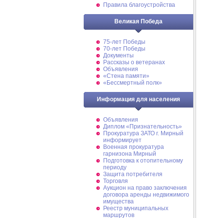
Правила благоустройства
Великая Победа
75-лет Победы
70-лет Победы
Документы
Рассказы о ветеранах
Объявления
«Стена памяти»
«Бессмертный полк»
Информация для населения
Объявления
Диплом «Признательность»
Прокуратура ЗАТО г. Мирный
информирует
Военная прокуратура
гарнизона Мирный
Подготовка к отопительному
периоду
Защита потребителя
Торговля
Аукцион на право заключения
договора аренды недвижимого
имущества
Реестр муниципальных
маршрутов