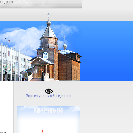
зводится.
Версия для слабовидящих
тся