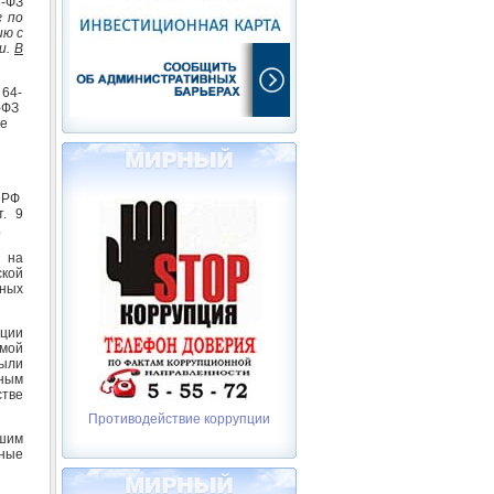
8-ФЗ
г по
ию с
и.
В
 64-
-ФЗ
ие
ы РФ
т. 9
.
 на
ской
ьных
ции
емой
были
ным
тве
Противодействие коррупции
вшим
нные