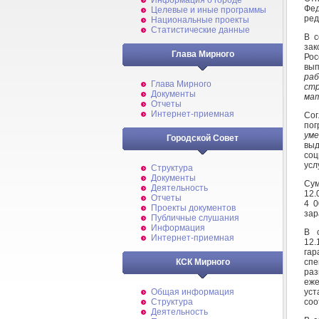
Информация о городе
Фед
Целевые и иные программы
ред
Национальные проекты
Статистические данные
В с
зак
Глава Мирного
Ро
вы
ра
Глава Мирного
ст
Документы
ма
Отчеты
Интернет-приемная
Сог
по
ум
Городской Совет
вы
соц
усл
Структура
Документы
Су
Деятельность
12.
Отчеты
4 0
Проекты документов
зар
Публичные слушания
Информация
В 
Интернет-приемная
12.
га
спе
КСК Мирного
ра
еж
ус
Общая информация
соо
Структура
Деятельность