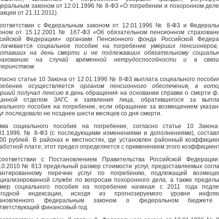
еральным законом от 12.01.1996 № 8-ФЗ «О погребении и похоронном деле
акции от 21.11.2011).
оответствии с Федеральным законом от 12.01.1996 № 8-ФЗ и Федерал
оном от 15.12.2001 № 167-ФЗ «Об обязательном пенсионном страхован
ссийской Федерации» органами Пенсионного фонда Российской Федера
плачивается социальное пособие на погребение
умерших пенсионеров
ботавших на день смерти и не подлежавших обязательному социальн
рахованию на случай временной нетрудоспособности и в связ
теринством.
ласно статье 10 Закона от 12.01.1996 № 8-ФЗ выплата социального пособи
гребение осуществляется
органом пенсионного обеспечения, в кото
ерший получал пенсию
в день обращения на основании справки о смерти ф.
данной отделом ЗАГС и заявления лица, обратившегося за выпла
иального пособия на погребение, если обращение за возмещением указа
уг последовало не позднее шести месяцев со дня смерти.
мма социального пособия на погребение, согласно статье 10 Закона
01.1996. № 8-ФЗ (с последующими изменениями и дополнениями), состав
00 рублей. В районах и местностях, где установлен районный коэффицие
аботной плате, этот предел определяется с применением этого коэффициен
соответствии с Постановлением Правительства Российской Федерации
10.2010 № 813 предельный размер стоимости услуг, предоставляемых согл
рантированному перечню услуг по погребению, подлежащий возмеще
циализированной службе по вопросам похоронного дела, а также предел
змер социального пособия на погребение начиная с 2011 года подле
егодной индексации, исходя из прогнозируемого уровня инфляц
тановленного федеральным законом о федеральном бюджете
тветствующий финансовый год.