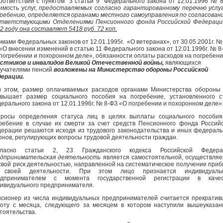
оответствии с пунктом 3 статьи 9 Федерального закона от 12.01.1996 № 
имость услуг,
предоставляемых согласно гарантированному перечню услу
ребению, определяется органами местного самоуправления по согласован
ответствующими Отделениями Пенсионного фонда Российской Федераци
2 году она составляет 5418 руб. 72 коп.
мами Федеральных законов от 12.01.1995г. «О ветеранах», от 30.05.2001г. №
«О внесении изменений в статью 11 Федерального закона от 12.01.1996г. № 8
погребении и похоронном деле», обязанности оплаты расходов на погребен
стников и инвалидов Великой Отечественной войны,
являющихся
учателями пенсий
возложены на Министерство обороны Российской
ерации.
 этом, размер оплачиваемых расходов органами Министерства оборон
вышает размер социального пособия на погребение, установленного с
ерального закона от 12.01.1996г. № 8-ФЗ «О погребении и похоронном деле»
росы определения статуса лиц в целях выплаты социального пособия
ребение в случае их смерти за счет средств Пенсионного фонда Россий
ерации решаются исходя из трудового законодательства и иных федерал
онов, регулирующих вопросы трудовой деятельности граждан.
гласно статьи 2, 23 Гражданского кодекса Российской Федера
едпринимательская деятельность
является самостоятельной, осуществля
свой риск деятельностью, направленной на систематическое получение при
 своей деятельности. При этом лицо признается индивидуаль
едпринимателем с момента государственной регистрации в качес
ивидуального предпринимателя.
сионер из числа индивидуальных предпринимателей считается прекрати
оту с месяца, следующего за месяцем в котором наступили вышеуказа
тоятельства.