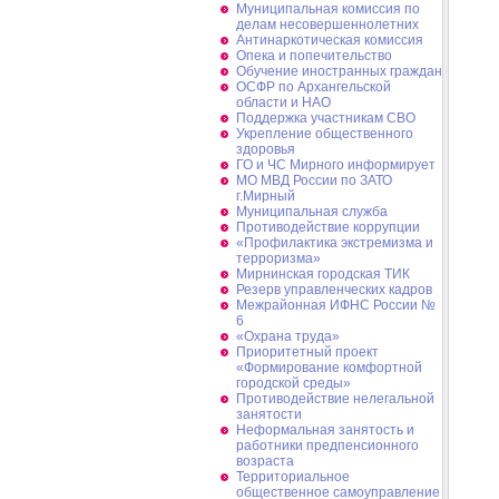
Муниципальная комиссия по
делам несовершеннолетних
Антинаркотическая комиссия
Опека и попечительство
Обучение иностранных граждан
ОСФР по Архангельской
области и НАО
Поддержка участникам СВО
Укрепление общественного
здоровья
ГО и ЧС Мирного информирует
МО МВД России по ЗАТО
г.Мирный
Муниципальная cлужба
Противодействие коррупции
«Профилактика экстремизма и
терроризма»
Мирнинская городская ТИК
Резерв управленческих кадров
Межрайонная ИФНС России №
6
«Охрана труда»
Приоритетный проект
«Формирование комфортной
городской среды»
Противодействие нелегальной
занятости
Неформальная занятость и
работники предпенсионного
возраста
Территориальное
общественное самоуправление