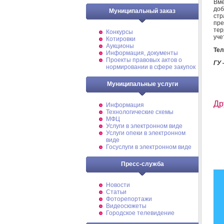
Вме
до
Муниципальный заказ
стр
пре
тер
Конкурсы
уче
Котировки
Аукционы
Те
Информация, документы
Проекты правовых актов о
ГУ 
нормировании в сфере закупок
Муниципальные услуги
Др
Информация
Технологические схемы
МФЦ
Услуги в электронном виде
Услуги опеки в электронном
виде
Госуслуги в электронном виде
Пресс-служба
Новости
Статьи
Фоторепортажи
Видеосюжеты
Городское телевидение