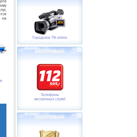
ерти
ому
луг,
ятся
л на
Городское ТВ online
ия
Телефоны
экстренных служб