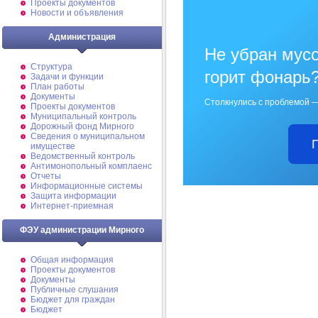
Проекты документов
Новости и объявления
Администрация
Не убран мусо
Структура
горит фонарь
Задачи и функции
План работы
Документы
Столкнулись с проблемой —
Проекты документов
Муниципальный контроль
Дорожный фонд Мирного
Cведения о муниципальном
имуществе
Ведомственный контроль
Антимонопольный комплаенс
Отчеты
Информационные системы
Защита информации
Интернет-приемная
ФЭУ администрации Мирного
Общая информация
Проекты документов
Документы
Публичные слушания
Бюджет для граждан
Бюджет