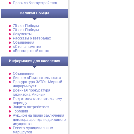
Правила благоустройства
Великая Победа
75-лет Победы
70-лет Победы
Документы
Рассказы о ветеранах
Объявления
«Стена памяти»
«Бессмертный полк»
Информация для населения
Объявления
Диплом «Признательность»
Прокуратура ЗАТО г. Мирный
информирует
Военная прокуратура
гарнизона Мирный
Подготовка к отопительному
периоду
Защита потребителя
Торговля
Аукцион на право заключения
договора аренды недвижимого
имущества
Реестр муниципальных
маршрутов