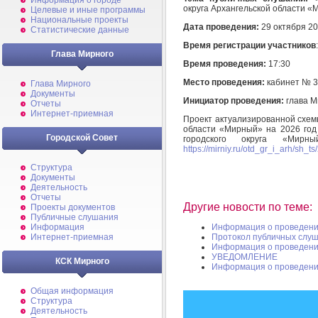
Информация о городе
округа Архангельской области «
Целевые и иные программы
Национальные проекты
Дата проведения:
29 октября 20
Статистические данные
Время регистрации участников
Глава Мирного
Время проведения:
17:30
Место проведения:
кабинет № 3
Глава Мирного
Документы
Инициатор проведения:
глава М
Отчеты
Интернет-приемная
Проект актуализированной схем
области «Мирный» на 2026 го
Городской Совет
городского округа «Мир
https://mirniy.ru/otd_gr_i_arh/sh_
Структура
Документы
Деятельность
Отчеты
Другие новости по теме:
Проекты документов
Публичные слушания
Информация о проведени
Информация
Протокол публичных слу
Интернет-приемная
Информация о проведени
УВЕДОМЛЕНИЕ
КСК Мирного
Информация о проведени
Общая информация
Структура
Деятельность