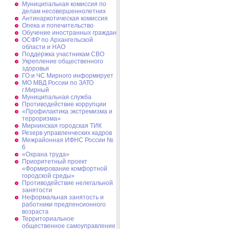
Муниципальная комиссия по
делам несовершеннолетних
Антинаркотическая комиссия
Опека и попечительство
Обучение иностранных граждан
ОСФР по Архангельской
области и НАО
Поддержка участникам СВО
Укрепление общественного
здоровья
ГО и ЧС Мирного информирует
МО МВД России по ЗАТО
г.Мирный
Муниципальная cлужба
Противодействие коррупции
«Профилактика экстремизма и
терроризма»
Мирнинская городская ТИК
Резерв управленческих кадров
Межрайонная ИФНС России №
6
«Охрана труда»
Приоритетный проект
«Формирование комфортной
городской среды»
Противодействие нелегальной
занятости
Неформальная занятость и
работники предпенсионного
возраста
Территориальное
общественное самоуправление