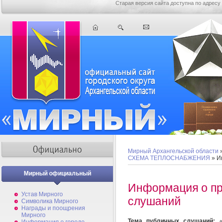
Старая версия сайта доступна по адресу
Мирный Архангельской области
СХЕМА ТЕПЛОСНАБЖЕНИЯ
» И
Мирный официальный
Информация о пр
Устав Мирного
слушаний
Символика Мирного
Награды и поощрения
Мирного
Тема публичных слушаний:
«