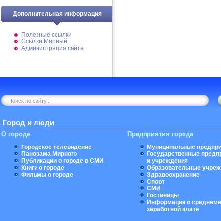
Дополнительная информация
Полезные ссылки
Ссылки Мирный
Администрация сайта
Город и люди
О городе
Предприятия города
Городское телевидение
Муниципальные предпри
Панорама Мирного
Государственные предп
Публикации о городе в СМИ
и учреждения
Книги о городе
Образовательные учреж
Фильмы о городе
Здравоохранение
Спорт
СМИ
Гостиницы
Информация о среднеме
заработной плате