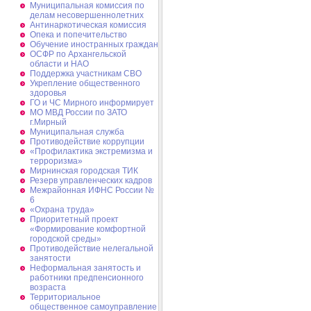
Муниципальная комиссия по
делам несовершеннолетних
Антинаркотическая комиссия
Опека и попечительство
Обучение иностранных граждан
ОСФР по Архангельской
области и НАО
Поддержка участникам СВО
Укрепление общественного
здоровья
ГО и ЧС Мирного информирует
МО МВД России по ЗАТО
г.Мирный
Муниципальная cлужба
Противодействие коррупции
«Профилактика экстремизма и
терроризма»
Мирнинская городская ТИК
Резерв управленческих кадров
Межрайонная ИФНС России №
6
«Охрана труда»
Приоритетный проект
«Формирование комфортной
городской среды»
Противодействие нелегальной
занятости
Неформальная занятость и
работники предпенсионного
возраста
Территориальное
общественное самоуправление