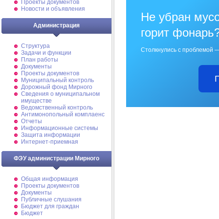
Проекты документов
Новости и объявления
Не убран мусо
Администрация
горит фонарь
Структура
Столкнулись с проблемой —
Задачи и функции
План работы
Документы
Проекты документов
Муниципальный контроль
Дорожный фонд Мирного
Cведения о муниципальном
имуществе
Ведомственный контроль
Антимонопольный комплаенс
Отчеты
Информационные системы
Защита информации
Интернет-приемная
ФЭУ администрации Мирного
Общая информация
Проекты документов
Документы
Публичные слушания
Бюджет для граждан
Бюджет