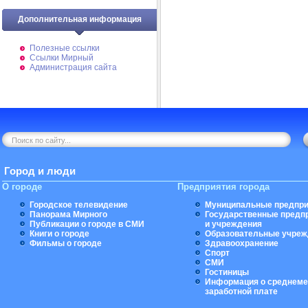
Дополнительная информация
Полезные ссылки
Ссылки Мирный
Администрация сайта
Город и люди
О городе
Предприятия города
Городское телевидение
Муниципальные предпри
Панорама Мирного
Государственные предп
Публикации о городе в СМИ
и учреждения
Книги о городе
Образовательные учреж
Фильмы о городе
Здравоохранение
Спорт
СМИ
Гостиницы
Информация о среднеме
заработной плате