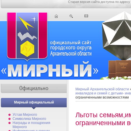
Старая версия сайта доступна по адресу
Мирный Архангельской области
инвалидов и семей с детьми- ин
ограниченными возможностями
Мирный официальный
Льготы семьям,и
Устав Мирного
Символика Мирного
ограниченными 
Награды и поощрения
Мирного