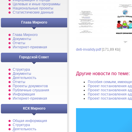
Информация о городе
Целевые и иные программы
Национальные проекты
Статистические данные
Глава Мирного
Глава Мирного
Документы
Отчеты
Интернет-приемная
deti-invalidy.pdf
[171,89 Kb]
Городской Совет
Структура
Другие новости по теме:
Документы
Деятельность
Пособия семьям, имеющи
Отчеты
Проект постановления а
Проекты документов
Проект постановления а
Публичные слушания
Проект постановления а
Информация
Проект постановления а
Интернет-приемная
КСК Мирного
Общая информация
Структура
Деятельность