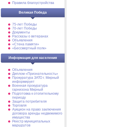
Правила благоустройства
Великая Победа
75-лет Победы
70-лет Победы
Документы
Рассказы о ветеранах
Объявления
«Стена памяти»
«Бессмертный полк»
Информация для населения
Объявления
Диплом «Признательность»
Прокуратура ЗАТО г. Мирный
информирует
Военная прокуратура
гарнизона Мирный
Подготовка к отопительному
периоду
Защита потребителя
Торговля
Аукцион на право заключения
договора аренды недвижимого
имущества
Реестр муниципальных
маршрутов