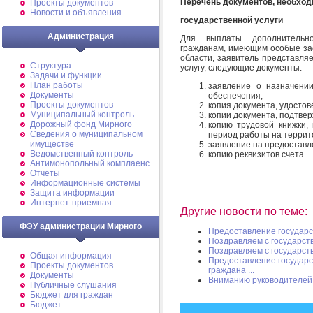
Перечень документов, необхо
Проекты документов
Новости и объявления
государственной услуги
Администрация
Для выплаты дополнительно
гражданам, имеющим особые зас
области, заявитель представля
Структура
услугу, следующие документы:
Задачи и функции
План работы
заявление о назначени
Документы
обеспечения;
Проекты документов
копия документа, удосто
Муниципальный контроль
копии документа, подтве
Дорожный фонд Мирного
копию трудовой книжки,
Cведения о муниципальном
период работы на террит
имуществе
заявление на предоставл
Ведомственный контроль
копию реквизитов счета
Антимонопольный комплаенс
Отчеты
Информационные системы
Защита информации
Интернет-приемная
Другие новости по теме:
ФЭУ администрации Мирного
Предоставление государс
Поздравляем с государст
Поздравляем с государст
Общая информация
Предоставление государс
Проекты документов
граждана ...
Документы
Вниманию руководителей 
Публичные слушания
Бюджет для граждан
Бюджет