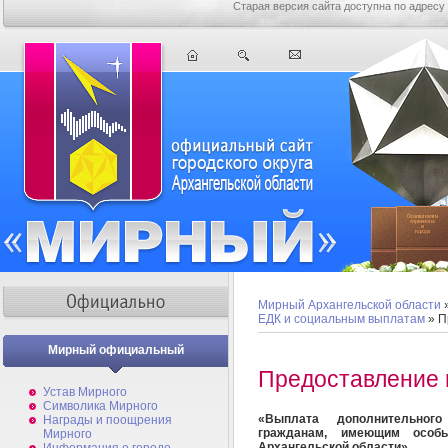
Старая версия сайта доступна по адресу
Мирный Архангельской области
ЕДК и социальным выплатам
» П
Мирный официальный
Предоставление 
Устав Мирного
Символика Мирного
«Выплата дополнительного
Награды и поощрения
гражданам, имеющим особ
Мирного
Архангельской области»