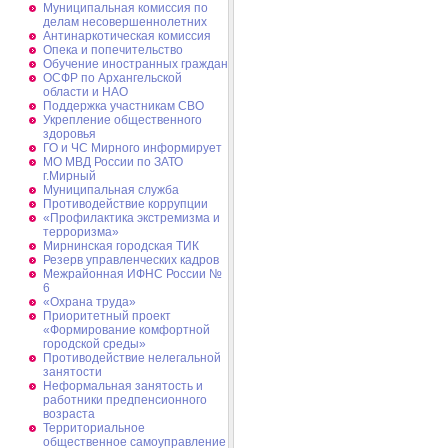
Муниципальная комиссия по
делам несовершеннолетних
Антинаркотическая комиссия
Опека и попечительство
Обучение иностранных граждан
ОСФР по Архангельской
области и НАО
Поддержка участникам СВО
Укрепление общественного
здоровья
ГО и ЧС Мирного информирует
МО МВД России по ЗАТО
г.Мирный
Муниципальная cлужба
Противодействие коррупции
«Профилактика экстремизма и
терроризма»
Мирнинская городская ТИК
Резерв управленческих кадров
Межрайонная ИФНС России №
6
«Охрана труда»
Приоритетный проект
«Формирование комфортной
городской среды»
Противодействие нелегальной
занятости
Неформальная занятость и
работники предпенсионного
возраста
Территориальное
общественное самоуправление