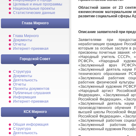
Информация о городе
Целевые и иные программы
Областной закон от 23 сент
Национальные проекты
ежемесячном материальном об
Статистические данные
развитии социальной сферы А
Глава Мирного
Описание заявителей при пред
Глава Мирного
Заявителями при предоста
Документы
неработающие граждане Россий
Отчеты
которым за особые заслуги в р
Интернет-приемная
присвоены почетные звания: 
«Народный учитель СССР», 
Городской Совет
РСФСР», «Народный художн
«Заслуженный врач РСФСР»
«Заслуженный деятель науки 
Структура
технического образования РС
Документы
«Заслуженный работник соц
Деятельность
работник физической культур
Отчеты
«Заслуженный художник РСФСР»
Проекты документов
«Народный артист Российско
Публичные слушания
Федерации», «Заслуженный ар
Информация
Российской Федерации», «Заслу
Интернет-приемная
«Заслуженный деятель науки
производственного обучения 
КСК Мирного
высшей школы Российской Феде
Российской Федерации», «Заслу
«Заслуженный работник социа
Общая информация
«Заслуженный работник фи
Структура
«Заслуженный художник Российс
Деятельность