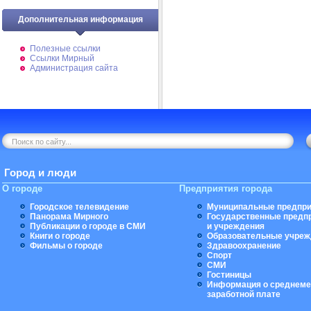
Дополнительная информация
Полезные ссылки
Ссылки Мирный
Администрация сайта
Город и люди
О городе
Предприятия города
Городское телевидение
Муниципальные предпри
Панорама Мирного
Государственные предп
Публикации о городе в СМИ
и учреждения
Книги о городе
Образовательные учреж
Фильмы о городе
Здравоохранение
Спорт
СМИ
Гостиницы
Информация о среднеме
заработной плате