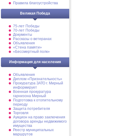
Правила благоустройства
Великая Победа
75-лет Победы
70-лет Победы
Документы
Рассказы о ветеранах
Объявления
«Стена памяти»
«Бессмертный полк»
Информация для населения
Объявления
Диплом «Признательность»
Прокуратура ЗАТО г. Мирный
информирует
Военная прокуратура
гарнизона Мирный
Подготовка к отопительному
периоду
Защита потребителя
Торговля
Аукцион на право заключения
договора аренды недвижимого
имущества
Реестр муниципальных
маршрутов