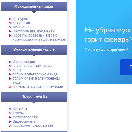
Муниципальный заказ
Конкурсы
Котировки
Аукционы
Не убран мусо
Информация, документы
Проекты правовых актов о
горит фонарь
нормировании в сфере закупок
Муниципальные услуги
Столкнулись с проблемой —
Информация
Технологические схемы
МФЦ
Услуги в электронном виде
Услуги опеки в электронном
виде
Госуслуги в электронном виде
Пресс-служба
Новости
Статьи
Фоторепортажи
Видеосюжеты
Городское телевидение