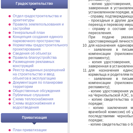
Градостроительство
- копию удостоверения,
заверенная в установлен
установленном порядке, в
Отдел градостроительства и
- справку, подтверждающ
архитектуры
- проездные и другие до
Правила землепользования и
переезд и перевозку иму
застройки
- справку о составе с
Генеральный план
переселения.
Концепция создания единого
При подаче указанн
парковочного пространства
удостоверяющий личность
Нормативы градостроительного
для назначения единовре
проектирования
- заявление в письм
Сведения об объектах
компенсации (прилож
Правила благоустройства
регламенту);
Размещение рекламных
- копия удостоверения,
конструкций
заверенная в установлен
Реестр выданных разрешений
для назначения едино
на строительство и ввод
кормильца и родителям п
объектов в эксплуатацию
- заявление в письм
Документация по планировке
компенсации (прилож
территории
регламенту);
Общественные обсуждения
- копию удостоверения у
Публичные слушания
на Чернобыльской АЭС, з
Схема теплоснабжения
- копию свидетельства 
Схемы водоснабжения и
порядке;
водоотведения
- копию заключения ме
врачебной комиссии) об 
последствиями чернобыл
Приватизация
порядке;
- копию свидетельства о 
План приватизации