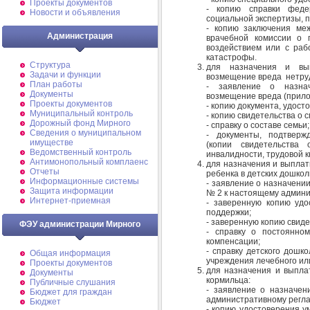
Проекты документов
- копию справки федер
Новости и объявления
социальной экспертизы, 
- копию заключения меж
Администрация
врачебной комиссии о 
воздействием или с раб
катастрофы.
Структура
для назначения и вы
Задачи и функции
возмещение вреда нетру
План работы
- заявление о назна
Документы
возмещение вреда (прило
Проекты документов
- копию документа, удост
Муниципальный контроль
- копию свидетельства о 
Дорожный фонд Мирного
- справку о составе семьи;
Cведения о муниципальном
- документы, подтверж
имуществе
(копии свидетельства
Ведомственный контроль
инвалидности, трудовой кн
Антимонопольный комплаенс
для назначения и выпла
Отчеты
ребенка в детских дошко
Информационные системы
- заявление о назначени
Защита информации
№ 2 к настоящему админи
Интернет-приемная
- заверенную копию удо
поддержки;
- заверенную копию свиде
ФЭУ администрации Мирного
- справку о постоянно
компенсации;
- справку детского дошк
Общая информация
учреждения лечебного или
Проекты документов
для назначения и выпл
Документы
кормильца:
Публичные слушания
- заявление о назначе
Бюджет для граждан
административному регла
Бюджет
- копию удостоверения у