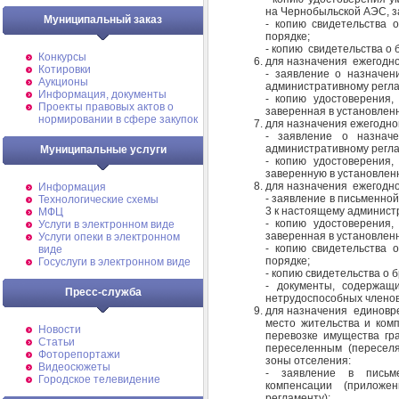
на Чернобыльской АЭС, з
Муниципальный заказ
- копию свидетельства 
порядке;
- копию свидетельства о 
Конкурсы
для назначения ежегодно
Котировки
- заявление о назначе
Аукционы
административному регла
Информация, документы
- копию удостоверения,
Проекты правовых актов о
заверенная в установлен
нормировании в сфере закупок
для назначения ежегодно
- заявление о назнач
административному регла
Муниципальные услуги
- копию удостоверения,
заверенную в установлен
для назначения ежегодно
Информация
- заявление в письменно
Технологические схемы
3 к настоящему админист
МФЦ
- копию удостоверения,
Услуги в электронном виде
заверенная в установлен
Услуги опеки в электронном
- копию свидетельства 
виде
порядке;
Госуслуги в электронном виде
- копию свидетельства о 
- документы, содержащ
Пресс-служба
нетрудоспособных членов
для назначения единовре
место жительства и комп
Новости
перевозке имущества гр
Статьи
переселенным (пересел
Фоторепортажи
зоны отселения:
Видеосюжеты
- заявление в письм
Городское телевидение
компенсации (прилож
регламенту);