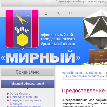
Старая версия сайта доступна по адресу
Мирный Архангельской области
ЕДК и социальным выплатам
» П
Мирный официальный
Предоставление 
Устав Мирного
Символика Мирного
«Предоставление мер социаль
Награды и поощрения
подвергшимся воздейств
Мирного
Чернобыльской АЭС»