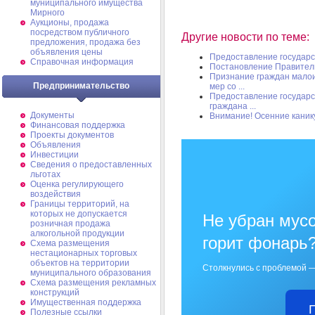
муниципального имущества
Мирного
Аукционы, продажа
посредством публичного
Другие новости по теме:
предложения, продажа без
объявления цены
Предоставление государс
Справочная информация
Постановление Правитель
Признание граждан мало
Предпринимательство
мер со ...
Предоставление государс
граждана ...
Документы
Внимание! Осенние каник
Финансовая поддержка
Проекты документов
Объявления
Инвестиции
Сведения о предоставленных
льготах
Оценка регулирующего
воздействия
Границы территорий, на
которых не допускается
Не убран мусо
розничная продажа
алкогольной продукции
горит фонарь
Схема размещения
нестационарных торговых
объектов на территории
Столкнулись с проблемой —
муниципального образования
Схема размещения рекламных
конструкций
Имущественная поддержка
Полезные ссылки