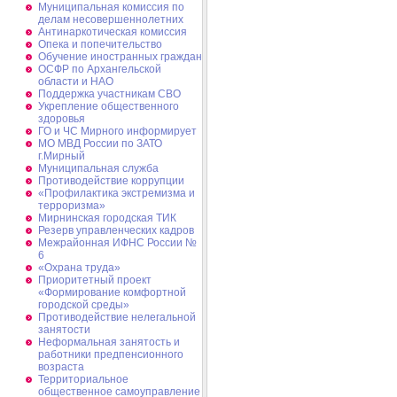
Муниципальная комиссия по
делам несовершеннолетних
Антинаркотическая комиссия
Опека и попечительство
Обучение иностранных граждан
ОСФР по Архангельской
области и НАО
Поддержка участникам СВО
Укрепление общественного
здоровья
ГО и ЧС Мирного информирует
МО МВД России по ЗАТО
г.Мирный
Муниципальная cлужба
Противодействие коррупции
«Профилактика экстремизма и
терроризма»
Мирнинская городская ТИК
Резерв управленческих кадров
Межрайонная ИФНС России №
6
«Охрана труда»
Приоритетный проект
«Формирование комфортной
городской среды»
Противодействие нелегальной
занятости
Неформальная занятость и
работники предпенсионного
возраста
Территориальное
общественное самоуправление