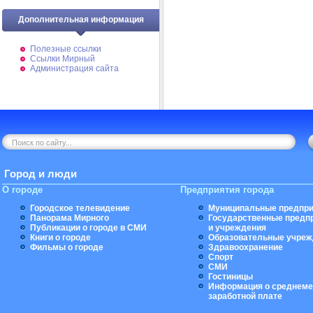
Дополнительная информация
Полезные ссылки
Ссылки Мирный
Администрация сайта
Город и люди
О городе
Предприятия города
Городское телевидение
Муниципальные предпри
Панорама Мирного
Государственные предп
Публикации о городе в СМИ
и учреждения
Книги о городе
Образовательные учреж
Фильмы о городе
Здравоохранение
Спорт
СМИ
Гостиницы
Информация о среднеме
заработной плате