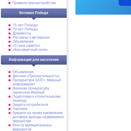
Правила благоустройства
Великая Победа
75-лет Победы
70-лет Победы
Документы
Рассказы о ветеранах
Объявления
«Стена памяти»
«Бессмертный полк»
Информация для населения
Объявления
Диплом «Признательность»
Прокуратура ЗАТО г. Мирный
информирует
Военная прокуратура
гарнизона Мирный
Подготовка к отопительному
периоду
Защита потребителя
Торговля
Аукцион на право заключения
договора аренды недвижимого
имущества
Реестр муниципальных
маршрутов