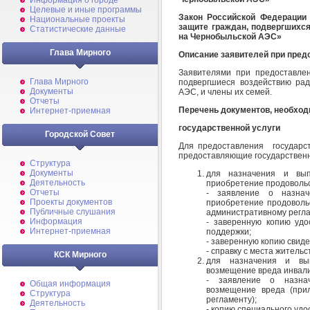
Информация о городе
Целевые и иные программы
Закон Российской Федерации
Национальные проекты
защите граждан, подвергшихс
Статистические данные
на Чернобыльской АЭС»
Глава Мирного
Описание заявителей при пред
Заявителями при предоставлен
Глава Мирного
подвергшиеся воздействию ра
Документы
АЭС, и члены их семей.
Отчеты
Перечень документов, необхо
Интернет-приемная
государственной услуги
Городской Совет
Для предоставления государст
предоставляющие государственн
Структура
Документы
для назначения и вып
Деятельность
приобретение продовольс
Отчеты
- заявление о назнач
Проекты документов
приобретение продоволь
Публичные слушания
административному регла
Информация
- заверенную копию удо
Интернет-приемная
поддержки;
- заверенную копию свиде
- справку с места житель
КСК Мирного
для назначения и вы
возмещение вреда инвал
- заявление о назна
Общая информация
возмещение вреда (при
Структура
регламенту);
Деятельность
- копию специального удо