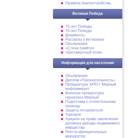
Правила благоустройства
Великая Победа
75-лет Победы
70-лет Победы
Документы
Рассказы о ветеранах
Объявления
«Стена памяти»
«Бессмертный полк»
Информация для населения
Объявления
Диплом «Признательность»
Прокуратура ЗАТО г. Мирный
информирует
Военная прокуратура
гарнизона Мирный
Подготовка к отопительному
периоду
Защита потребителя
Торговля
Аукцион на право заключения
договора аренды недвижимого
имущества
Реестр муниципальных
маршрутов