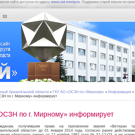
ерсия сайта доступна по адресу
www.old.mirniy.ru
. Поддержка старой версии не прои
ный Архангельской области
»
ГКУ АО «ОСЗН по г.Мирному»
»
Информация
»
ЗН по г. Мирному» информирует
ОСЗН по г. Мирному» информирует
ажданам, получившим право на присвоение звания «Ветеран тр
ангельской области» до 01 января 2014 года, согласно ранее действова
акции областного закона от 12 ноября 1997 года № 51-12-ОЗ, и не успе