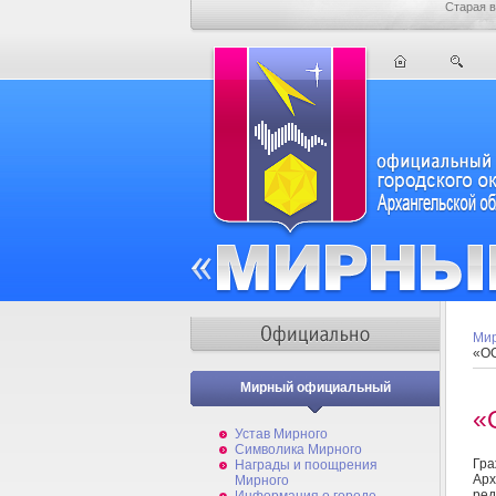
Старая в
Мир
«ОС
Мирный официальный
«
Устав Мирного
Символика Мирного
Гр
Награды и поощрения
Арх
Мирного
ред