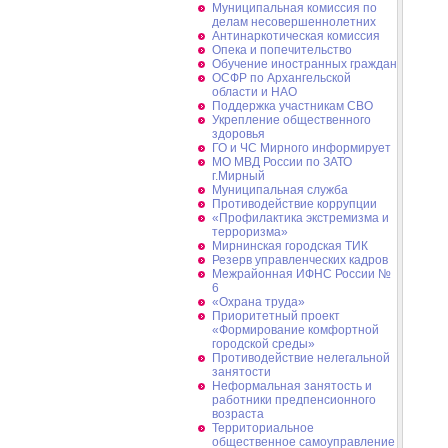
Муниципальная комиссия по
делам несовершеннолетних
Антинаркотическая комиссия
Опека и попечительство
Обучение иностранных граждан
ОСФР по Архангельской
области и НАО
Поддержка участникам СВО
Укрепление общественного
здоровья
ГО и ЧС Мирного информирует
МО МВД России по ЗАТО
г.Мирный
Муниципальная cлужба
Противодействие коррупции
«Профилактика экстремизма и
терроризма»
Мирнинская городская ТИК
Резерв управленческих кадров
Межрайонная ИФНС России №
6
«Охрана труда»
Приоритетный проект
«Формирование комфортной
городской среды»
Противодействие нелегальной
занятости
Неформальная занятость и
работники предпенсионного
возраста
Территориальное
общественное самоуправление