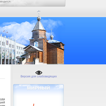
зводится.
Версия для слабовидящих
уда
вшей
вшим