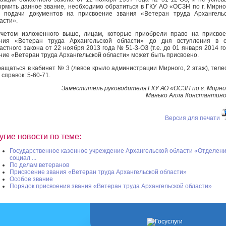
рмить данное звание, необходимо обратиться в ГКУ АО «ОСЗН по г. Мирн
 подачи документов на присвоение звания «Ветеран труда Архангель
асти».
четом изложенного выше, лицам, которые приобрели право на присво
ания «Ветеран труда Архангельской области» до дня вступления в с
астного закона от 22 ноября 2013 года № 51-3-ОЗ (т.е. до 01 января 2014 го
ние «Ветеран труда Архангельской области» может быть присвоено.
ащаться в кабинет № 3 (левое крыло администрации Мирного, 2 этаж), тел
 справок: 5-60-71.
Заместитель руководителя ГКУ АО «ОСЗН по г. Мирн
Манько Алла Константин
Версия для печати
угие новости по теме:
Государственное казенное учреждение Архангельской области «Отделен
социал ...
По делам ветеранов
Присвоение звания «Ветеран труда Архангельской области»
Особое звание
Порядок присвоения звания «Ветеран труда Архангельской области»