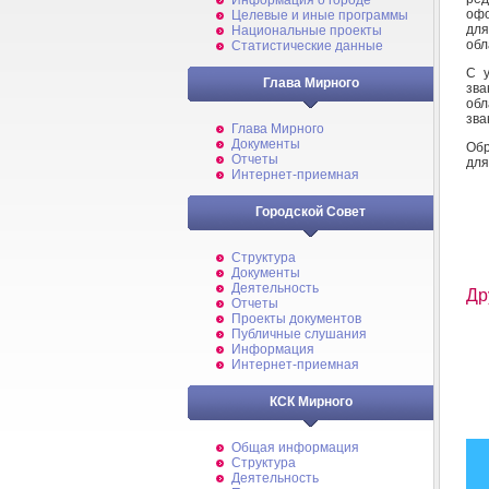
Информация о городе
офо
Целевые и иные программы
для
Национальные проекты
обл
Статистические данные
С у
Глава Мирного
зв
обл
зва
Глава Мирного
Документы
Обр
Отчеты
для
Интернет-приемная
Городской Совет
Структура
Документы
Деятельность
Др
Отчеты
Проекты документов
Публичные слушания
Информация
Интернет-приемная
КСК Мирного
Общая информация
Структура
Деятельность