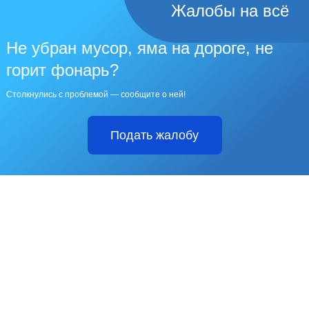
Жалобы на всё
Не убран мусор, яма на дороге, не
горит фонарь?
Столкнулись с проблемой — сообщите о ней!
Подать жалобу