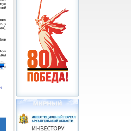
ому»
ской
ение
илу
да),
ефон
ому»
овна
ие