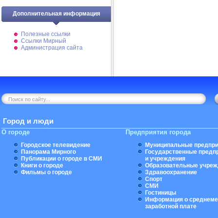
Дополнительная информация
Полезные ссылки
Ссылки Мирный
Администрация сайта
Город и люди
О городе
Предприятия города
Городское телевидение
Муниципальные предпри
Панорама Мирного
Государственные предп
Публикации о городе в СМИ
и учреждения
Книги о городе
Образовательные учреж
Фильмы о городе
Здравоохранение
Спорт
СМИ
Гостиницы
Информация о среднеме
заработной плате