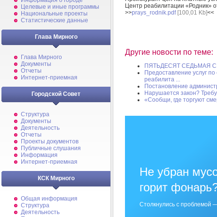
Информация о городе
Центр реабилитации «Родник» от
Целевые и иные программы
>>
prays_rodnik.pdf
[100,01 Kb]
<<
Национальные проекты
Статистические данные
Глава Мирного
Другие новости по теме:
Глава Мирного
Документы
ПЯТЬДЕСЯТ СЕДЬМАЯ СЕ
Отчеты
Предоставление услуг по
Интернет-приемная
реабилита ...
Постановление админист
Нарушается закон? Требу
Городской Совет
«Сообщи, где торгуют см
Структура
Документы
Деятельность
Отчеты
Проекты документов
Публичные слушания
Информация
Интернет-приемная
Не убран мусо
КСК Мирного
горит фонарь
Общая информация
Столкнулись с проблемой —
Структура
Деятельность