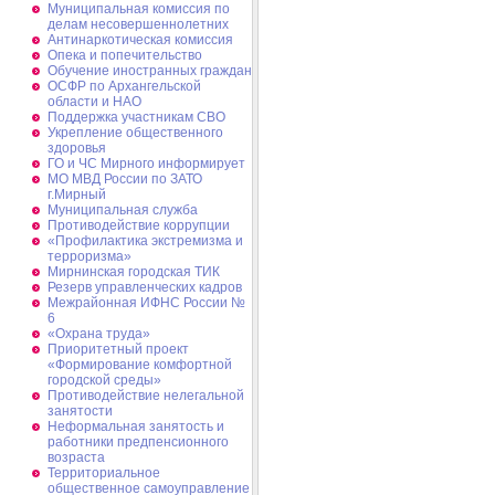
Муниципальная комиссия по
делам несовершеннолетних
Антинаркотическая комиссия
Опека и попечительство
Обучение иностранных граждан
ОСФР по Архангельской
области и НАО
Поддержка участникам СВО
Укрепление общественного
здоровья
ГО и ЧС Мирного информирует
МО МВД России по ЗАТО
г.Мирный
Муниципальная cлужба
Противодействие коррупции
«Профилактика экстремизма и
терроризма»
Мирнинская городская ТИК
Резерв управленческих кадров
Межрайонная ИФНС России №
6
«Охрана труда»
Приоритетный проект
«Формирование комфортной
городской среды»
Противодействие нелегальной
занятости
Неформальная занятость и
работники предпенсионного
возраста
Территориальное
общественное самоуправление