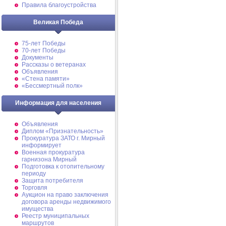
Правила благоустройства
Великая Победа
75-лет Победы
70-лет Победы
Документы
Рассказы о ветеранах
Объявления
«Стена памяти»
«Бессмертный полк»
Информация для населения
Объявления
Диплом «Признательность»
Прокуратура ЗАТО г. Мирный
информирует
Военная прокуратура
гарнизона Мирный
Подготовка к отопительному
периоду
Защита потребителя
Торговля
Аукцион на право заключения
договора аренды недвижимого
имущества
Реестр муниципальных
маршрутов