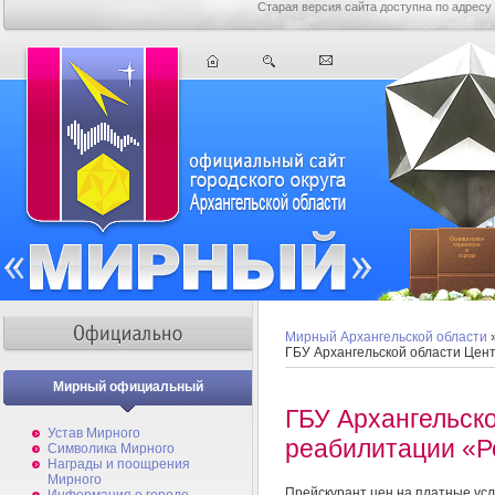
Старая версия сайта доступна по адресу
Мирный Архангельской области
ГБУ Архангельской области Цен
Мирный официальный
ГБУ Архангельск
Устав Мирного
реабилитации «Р
Символика Мирного
Награды и поощрения
Мирного
Прейскурант цен на платные усл