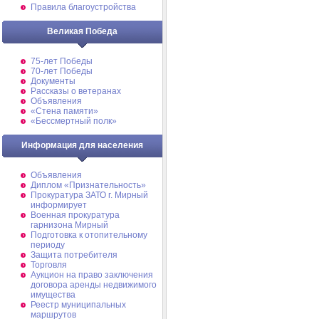
Правила благоустройства
Великая Победа
75-лет Победы
70-лет Победы
Документы
Рассказы о ветеранах
Объявления
«Стена памяти»
«Бессмертный полк»
Информация для населения
Объявления
Диплом «Признательность»
Прокуратура ЗАТО г. Мирный
информирует
Военная прокуратура
гарнизона Мирный
Подготовка к отопительному
периоду
Защита потребителя
Торговля
Аукцион на право заключения
договора аренды недвижимого
имущества
Реестр муниципальных
маршрутов