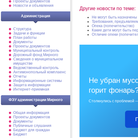
Проекты документов
Новости и объявления
Другие новости по теме:
Администрация
Не могут быть назначены 
Требования, предъявляем
Опека (попечительство)
Структура
Какие дети могут быть пе
Задачи и функции
Отличие опеки (попечите
План работы
Документы
Проекты документов
Муниципальный контроль
Дорожный фонд Мирного
Cведения о муниципальном
имуществе
Ведомственный контроль
Антимонопольный комплаенс
Отчеты
Не убран мусо
Информационные системы
Защита информации
горит фонарь
Интернет-приемная
ФЭУ администрации Мирного
Столкнулись с проблемой —
Общая информация
Проекты документов
Документы
Публичные слушания
Бюджет для граждан
Бюджет