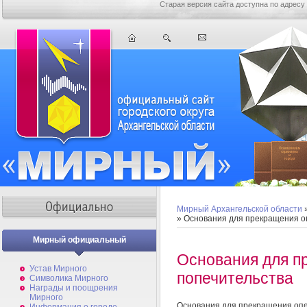
Старая версия сайта доступна по адресу
Мирный Архангельской области
» Основания для прекращения о
Мирный официальный
Основания для п
Устав Мирного
попечительства
Символика Мирного
Награды и поощрения
Мирного
Основания для прекращения опе