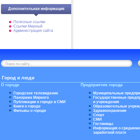
Дополнительная информация
Полезные ссылки
Ссылки Мирный
Администрация сайта
Город и люди
О городе
Предприятия города
Городское телевидение
Муниципальные предпри
Панорама Мирного
Государственные предп
Публикации о городе в СМИ
и учреждения
Книги о городе
Образовательные учреж
Фильмы о городе
Здравоохранение
Спорт
СМИ
Гостиницы
Информация о среднеме
заработной плате