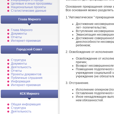
Информация о городе
Целевые и иные программы
Основания прекращения опеки и
Национальные проекты
Все основания можно разделить 
Статистические данные
1."Автоматическое " прекращени
Глава Мирного
Достижение несовершенно
лет- попечительство;
Глава Мирного
Вступление несовершенно
Документы
Эмансипация несовершен
Отчеты
Достижение совершеннол
Интернет-приемная
дееспособности несоверш
ребенком;
Городской Совет
2. Освобождение от исполнения
Освобождение от исполне
Структура
причин;
Документы
Возврат несовершеннолет
Деятельность
Помещение подопечного в
Отчеты
учреждение социальной з
Проекты документов
учреждение (не обязатель
Публичные слушания
Информация
3. Отстранение.
Интернет-приемная
Исполнение опекуном (по
Оставление подопечного 
КСК Мирного
Иное ненадлежащее выпо
нем обязанностей.
Общая информация
Структура
Деятельность