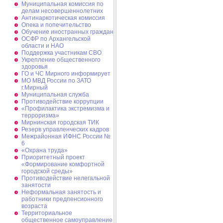
Муниципальная комиссия по
делам несовершеннолетних
Антинаркотическая комиссия
Опека и попечительство
Обучение иностранных граждан
ОСФР по Архангельской
области и НАО
Поддержка участникам СВО
Укрепление общественного
здоровья
ГО и ЧС Мирного информирует
МО МВД России по ЗАТО
г.Мирный
Муниципальная cлужба
Противодействие коррупции
«Профилактика экстремизма и
терроризма»
Мирнинская городская ТИК
Резерв управленческих кадров
Межрайонная ИФНС России №
6
«Охрана труда»
Приоритетный проект
«Формирование комфортной
городской среды»
Противодействие нелегальной
занятости
Неформальная занятость и
работники предпенсионного
возраста
Территориальное
общественное самоуправление