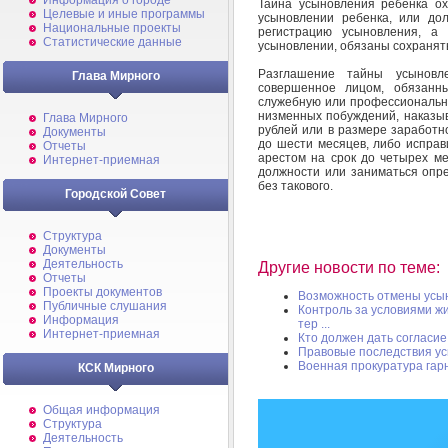
Информация о городе
Тайна усыновления ребенка о
Целевые и иные программы
усыновлении ребенка, или до
Национальные проекты
регистрацию усыновления, а
Статистические данные
усыновлении, обязаны сохранят
Разглашение тайны усыновле
Глава Мирного
совершенное лицом, обязанны
служебную или профессиональну
низменных побуждений, наказы
Глава Мирного
рублей или в размере заработн
Документы
до шести месяцев, либо исправ
Отчеты
арестом на срок до четырех м
Интернет-приемная
должности или заниматься опре
без такового.
Городской Совет
Структура
Документы
Деятельность
Другие новости по теме:
Отчеты
Проекты документов
Возможность отмены усы
Публичные слушания
Контроль за условиями жи
Информация
тер ...
Интернет-приемная
Кто должен дать согласи
Правовые последствия у
Военная прокуратура гар
КСК Мирного
Общая информация
Структура
Деятельность