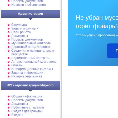
Проекты документов
Новости и объявления
Администрация
Не убран мусо
горит фонарь
Структура
Задачи и функции
План работы
Столкнулись с проблемой —
Документы
Проекты документов
Муниципальный контроль
Дорожный фонд Мирного
Cведения о муниципальном
имуществе
Ведомственный контроль
Антимонопольный комплаенс
Отчеты
Информационные системы
Защита информации
Интернет-приемная
ФЭУ администрации Мирного
Общая информация
Проекты документов
Документы
Публичные слушания
Бюджет для граждан
Бюджет