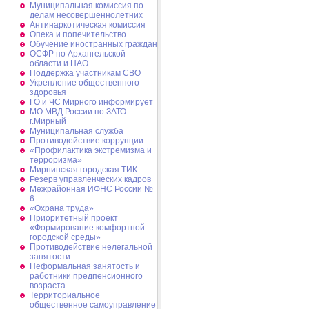
Муниципальная комиссия по
делам несовершеннолетних
Антинаркотическая комиссия
Опека и попечительство
Обучение иностранных граждан
ОСФР по Архангельской
области и НАО
Поддержка участникам СВО
Укрепление общественного
здоровья
ГО и ЧС Мирного информирует
МО МВД России по ЗАТО
г.Мирный
Муниципальная cлужба
Противодействие коррупции
«Профилактика экстремизма и
терроризма»
Мирнинская городская ТИК
Резерв управленческих кадров
Межрайонная ИФНС России №
6
«Охрана труда»
Приоритетный проект
«Формирование комфортной
городской среды»
Противодействие нелегальной
занятости
Неформальная занятость и
работники предпенсионного
возраста
Территориальное
общественное самоуправление