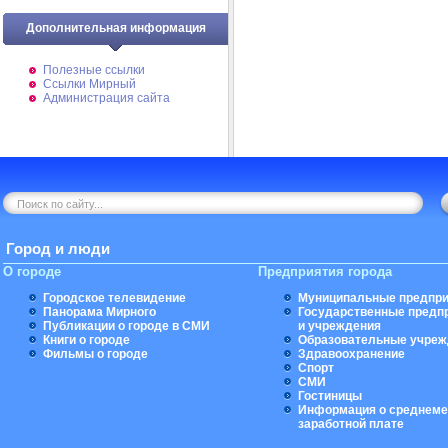
Дополнительная информация
Полезные ссылки
Ссылки Мирный
Администрация сайта
Город и люди
О городе
Предприятия города
Городское телевидение
Муниципальные предпри
Панорама Мирного
Государственные предп
Публикации о городе в СМИ
и учреждения
Книги о городе
Образовательные учреж
Фильмы о городе
Здравоохранение
Спорт
СМИ
Гостиницы
Информация о среднеме
заработной плате