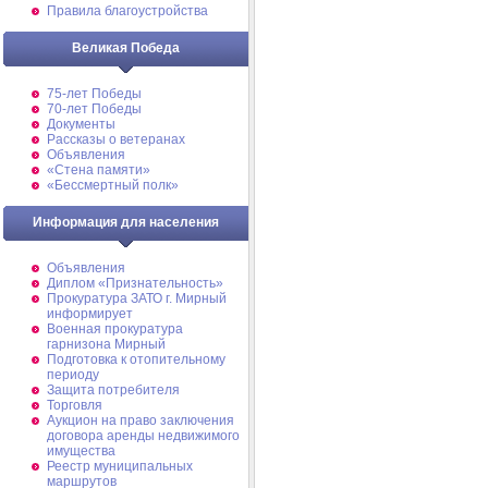
Правила благоустройства
Великая Победа
75-лет Победы
70-лет Победы
Документы
Рассказы о ветеранах
Объявления
«Стена памяти»
«Бессмертный полк»
Информация для населения
Объявления
Диплом «Признательность»
Прокуратура ЗАТО г. Мирный
информирует
Военная прокуратура
гарнизона Мирный
Подготовка к отопительному
периоду
Защита потребителя
Торговля
Аукцион на право заключения
договора аренды недвижимого
имущества
Реестр муниципальных
маршрутов