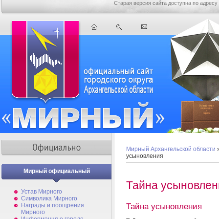
Старая версия сайта доступна по адресу
Мирный Архангельской области
усыновления
Мирный официальный
Тайна усыновлен
Устав Мирного
Символика Мирного
Тайна усыновления
Награды и поощрения
Мирного