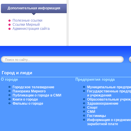
Дополнительная информация
Полезные ссылки
Ссылки Мирный
Администрация сайта
Город и люди
О городе
Предприятия города
Городское телевидение
Муниципальные предпри
Панорама Мирного
Государственные предп
Публикации о городе в СМИ
и учреждения
Книги о городе
Образовательные учреж
Фильмы о городе
Здравоохранение
Спорт
СМИ
Гостиницы
Информация о среднеме
заработной плате