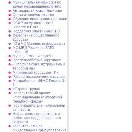
Муниципальная комиссия по
делам несовершеннолетних
Антинаркотическая комиссия
Опека и попечительство
Обучение иностранных граждан
ОСФР по Архангельской
области и НАО
Поддержка участникам СВО
Укрепление общественного
здоровья
ГО и ЧС Мирного информирует
МО МВД России по ЗАТО
г.Мирный
Муниципальная cлужба
Противодействие коррупции
«Профилактика экстремизма и
терроризма»
Мирнинская городская ТИК
Резерв управленческих кадров
Межрайонная ИФНС России №
6
«Охрана труда»
Приоритетный проект
«Формирование комфортной
городской среды»
Противодействие нелегальной
занятости
Неформальная занятость и
работники предпенсионного
возраста
Территориальное
общественное самоуправление