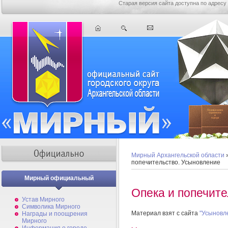
Старая версия сайта доступна по адресу
Мирный Архангельской области
попечительство. Усыновление
Мирный официальный
Опека и попечит
Устав Мирного
Символика Мирного
Материал взят с сайта
"Усыновл
Награды и поощрения
Мирного