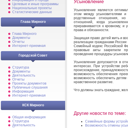
Информация о городе
Усыновление
Целевые и иные программы
Национальные проекты
Усыновление является оптимал
Статистические данные
этом между усыновителями и 
родственные отношения, но
Глава Мирного
отношений, когда усыновле
приравнивается к кровному, и 
права и обязанности.
Глава Мирного
Документы
Защищая право детей жить и вос
Отчеты
реализации гражданами России 
Интернет-приемная
Семейный кодекс Российской Фе
правовые акты закрепили пр
проведение процедуры усыновл
Городской Совет
Усыновление допускается в от
интересах. При устройстве реб
Структура
происхождение, принадлежность 
Документы
возможность обеспечения преем
Деятельность
возможность обеспечить детям 
Отчеты
нравственное развитие.
Проекты документов
Публичные слушания
Что должны знать граждане, же
Информация
Интернет-приемная
КСК Мирного
Другие новости по теме:
Общая информация
Структура
Семейные формы устройс
Деятельность
Возможность отмены усы