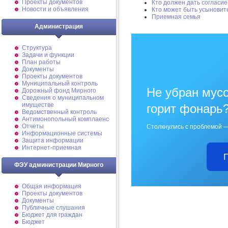
Проекты документов
Кто должен дать согласи
Новости и объявления
Кто может быть усыновит
Приемная семья
Администрация
Структура
Задачи и функции
План работы
Документы
Проекты документов
Муниципальный контроль
Не убран мусо
Дорожный фонд Мирного
Cведения о муниципальном
имуществе
горит фонарь
Ведомственный контроль
Антимонопольный комплаенс
Отчеты
Столкнулись с проблемой —
Информационные системы
Защита информации
Интернет-приемная
ФЭУ администрации Мирного
Общая информация
Проекты документов
Документы
Публичные слушания
Бюджет для граждан
Бюджет