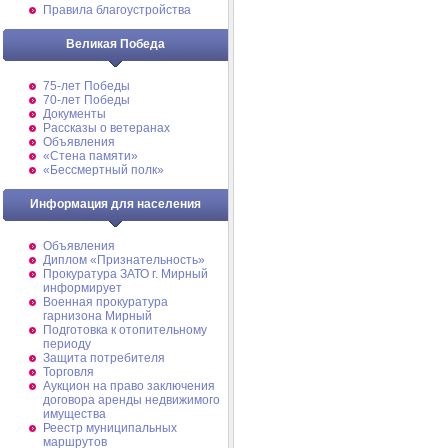
Правила благоустройства
Великая Победа
75-лет Победы
70-лет Победы
Документы
Рассказы о ветеранах
Объявления
«Стена памяти»
«Бессмертный полк»
Информация для населения
Объявления
Диплом «Признательность»
Прокуратура ЗАТО г. Мирный
информирует
Военная прокуратура
гарнизона Мирный
Подготовка к отопительному
периоду
Защита потребителя
Торговля
Аукцион на право заключения
договора аренды недвижимого
имущества
Реестр муниципальных
маршрутов