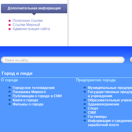
Дополнительная информация
Полезные ссылки
Ссылки Мирный
Администрация сайта
Город и люди
О городе
Предприятия города
Городское телевидение
Муниципальные предпри
Панорама Мирного
Государственные предп
Публикации о городе в СМИ
и учреждения
Книги о городе
Образовательные учреж
Фильмы о городе
Здравоохранение
Спорт
СМИ
Гостиницы
Информация о среднеме
заработной плате