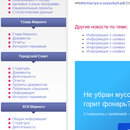
Информация о городе
>>
informaciya-o-zayavkah.pdf
[1
Целевые и иные программы
Национальные проекты
Статистические данные
Глава Мирного
Другие новости по теме:
Глава Мирного
Информация о заявках
Документы
Информация о заявках
Отчеты
Информация о заявках
Интернет-приемная
Информация о заявках
Информация о заявках
Городской Совет
Структура
Документы
Деятельность
Отчеты
Проекты документов
Публичные слушания
Не убран мусо
Информация
Интернет-приемная
горит фонарь
КСК Мирного
Столкнулись с проблемой —
Общая информация
Структура
Деятельность