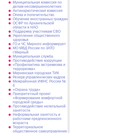
Муниципальная комиссия по
делам несовершеннолетних
Антинаркотическая комиссия
Опека и попечительство
Обучение иностранных граждан
ОСФР по Архангельской
области и НАО
Поддержка участникам СВО
Укрепление общественного
здоровья
ГО и ЧС Мирного информирует
МО МВД России по ЗАТО
г.Мирный
Муниципальная cлужба
Противодействие коррупции
«Профилактика экстремизма и
терроризма»
Мирнинская городская ТИК
Резерв управленческих кадров
Межрайонная ИФНС России №
6
«Охрана труда»
Приоритетный проект
«Формирование комфортной
городской среды»
Противодействие нелегальной
занятости
Неформальная занятость и
работники предпенсионного
возраста
Территориальное
общественное самоуправление