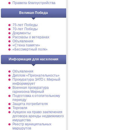
Правила благоустройства
Великая Победа
75-лет Победы
70-лет Победы
Документы
Рассказы о ветеранах
Объявления
«Стена памяти»
«Бессмертный полк»
Информация для населения
Объявления
Диплом «Признательность»
Прокуратура ЗАТО г. Мирный
информирует
Военная прокуратура
гарнизона Мирный
Подготовка к отопительному
периоду
Защита потребителя
Торговля
Аукцион на право заключения
договора аренды недвижимого
имущества
Реестр муниципальных
маршрутов