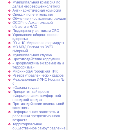
Муниципальная комиссия по
делам несовершеннолетних
Антинаркотическая комиссия
Опека и попечительство
Обучение иностранных граждан
ОСФР по Архангельской
области и НАО
Поддержка участникам СВО
Укрепление общественного
здоровья
ГО и ЧС Мирного информирует
МО МВД России по ЗАТО
г.Мирный
Муниципальная cлужба
Противодействие коррупции
«Профилактика экстремизма и
терроризма»
Мирнинская городская ТИК
Резерв управленческих кадров
Межрайонная ИФНС России №
6
«Охрана труда»
Приоритетный проект
«Формирование комфортной
городской среды»
Противодействие нелегальной
занятости
Неформальная занятость и
работники предпенсионного
возраста
Территориальное
общественное самоуправление