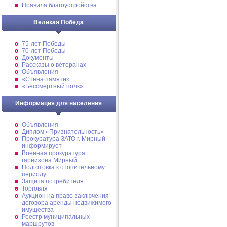
Правила благоустройства
Великая Победа
75-лет Победы
70-лет Победы
Документы
Рассказы о ветеранах
Объявления
«Стена памяти»
«Бессмертный полк»
Информация для населения
Объявления
Диплом «Признательность»
Прокуратура ЗАТО г. Мирный
информирует
Военная прокуратура
гарнизона Мирный
Подготовка к отопительному
периоду
Защита потребителя
Торговля
Аукцион на право заключения
договора аренды недвижимого
имущества
Реестр муниципальных
маршрутов