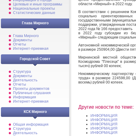
Информация о городе
области «Мирный» в 2022 году.
Целевые и иные программы
Национальные проекты
В соответствии с решением Ко
Статистические данные
социально ориентированных
государственными (муниципальн
Глава Мирного
поддержки, утвержденным пост
2022 года № 166 предоставить
в 2022 году субсидии из бюд
Глава Мирного
«Мирный» следующим социально
Документы
Отчеты
Автономной некоммерческой ор
Интернет-приемная
в размере 250904,00 (Двести пят
Мирнинской местной обществ
Городской Совет
Космодрома "Плесецк" в разме
тысяч) рублей 00 копеек;
Структура
Некоммерческому партнерству 
Документы
труда» в размере 224598,00 (Д
Деятельность
восемь) рублей 00 копеек.
Отчеты
Проекты документов
Публичные слушания
Информация
Интернет-приемная
Другие новости по теме:
КСК Мирного
ИНФОРМАЦИЯ
ИНФОРМАЦИЯ
ИНФОРМАЦИЯ
Общая информация
ИНФОРМАЦИЯ
Структура
ИНФОРМАЦИЯ
Деятельность