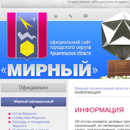
Старая версия сайта доступна по адресу
Мирный Архангельской области
ИНФОРМАЦИЯ
Мирный официальный
ИНФОРМАЦИЯ
Устав Мирного
Символика Мирного
Об итогах конкурса целевых пр
Награды и поощрения
организаций, не являющихся го
Мирного
целях предоставления субсид