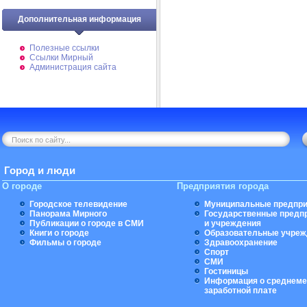
Дополнительная информация
Полезные ссылки
Ссылки Мирный
Администрация сайта
Город и люди
О городе
Предприятия города
Городское телевидение
Муниципальные предпри
Панорама Мирного
Государственные предп
Публикации о городе в СМИ
и учреждения
Книги о городе
Образовательные учреж
Фильмы о городе
Здравоохранение
Спорт
СМИ
Гостиницы
Информация о среднеме
заработной плате