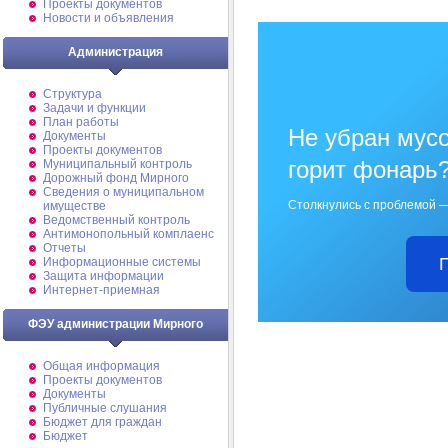
Проекты документов
Новости и объявления
Администрация
Структура
Задачи и функции
План работы
Не убран мусо
Документы
Проекты документов
горит фонарь
Муниципальный контроль
Дорожный фонд Мирного
Cведения о муниципальном
Столкнулись с проблемой —
имуществе
Ведомственный контроль
Антимонопольный комплаенс
Отчеты
Информационные системы
Защита информации
Интернет-приемная
ФЭУ администрации Мирного
Общая информация
Проекты документов
Документы
Публичные слушания
Бюджет для граждан
Бюджет