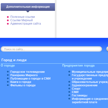
Дополнительная информация
Полезные ссылки
Ссылки Мирный
Администрация сайта
Город и люди
О городе
Предприятия города
Городское телевидение
Муниципальные предпри
Панорама Мирного
Государственные предп
Публикации о городе в СМИ
и учреждения
Книги о городе
Образовательные учреж
Фильмы о городе
Здравоохранение
Спорт
СМИ
Гостиницы
Информация о среднеме
заработной плате