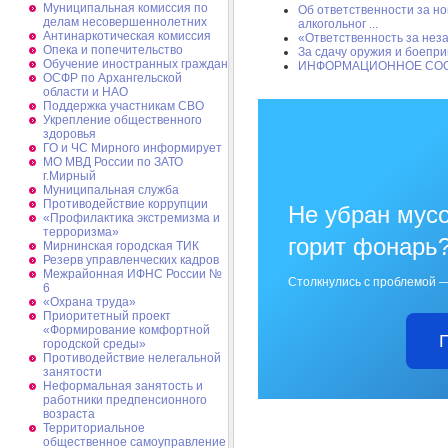
Муниципальная комиссия по
Об ответственности за н
делам несовершеннолетних
алкогольног ...
Антинаркотическая комиссия
«Ответственность за нез
Опека и попечительство
За сдачу оружия и боепр
Обучение иностранных граждан
ИНФОРМАЦИОННОЕ СО
ОСФР по Архангельской
области и НАО
Поддержка участникам СВО
Укрепление общественного
здоровья
ГО и ЧС Мирного информирует
МО МВД России по ЗАТО
г.Мирный
Муниципальная cлужба
Противодействие коррупции
Не убран мусо
«Профилактика экстремизма и
терроризма»
горит фонарь
Мирнинская городская ТИК
Резерв управленческих кадров
Межрайонная ИФНС России №
Столкнулись с проблемой —
6
«Охрана труда»
Приоритетный проект
«Формирование комфортной
городской среды»
Противодействие нелегальной
занятости
Неформальная занятость и
работники предпенсионного
возраста
Территориальное
общественное самоуправление