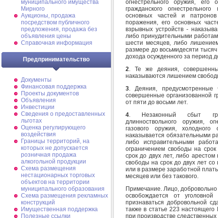
огнестрельного оружия, его 
муниципального имущества
гражданского огнестрельного 
Мирного
основных частей и патронов 
Аукционы, продажа
поражения, его основных част
посредством публичного
взрывных устройств - наказыва
предложения, продажа без
либо принудительными работами
объявления цены
шести месяцев, либо лишение
Справочная информация
размере до восьмидесяти тысяч
дохода осужденного за период до
Предпринимательство
2
. Те же деяния, совершенны
наказываются лишением свободы 
Документы
Финансовая поддержка
3
. Деяния, предусмотренные 
Проекты документов
совершенные организованной гр
Объявления
от пяти до восьми лет.
Инвестиции
Сведения о предоставленных
4
. Незаконный сбыт гражд
льготах
длинноствольного оружия, ог
Оценка регулирующего
газового оружия, холодного
воздействия
наказывается обязательными ра
Границы территорий, на
либо исправительными работа
которых не допускается
ограничением свободы на срок
розничная продажа
срок до двух лет, либо арестом
алкогольной продукции
свободы на срок до двух лет с
Схема размещения
или в размере заработной платы
нестационарных торговых
месяцев или без такового.
объектов на территории
Примечание. Лицо, добровольно
муниципального образования
освобождается от уголовной
Схема размещения рекламных
признаваться добровольной сда
конструкций
также в статье 223 настоящего 
Имущественная поддержка
при производстве следственных 
Полезные ссылки