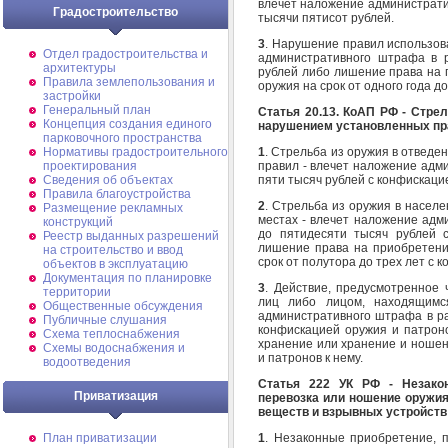
влечет наложение администрати
Градостроительство
тысячи пятисот рублей.
3
. Нарушение правил использов
Отдел градостроительства и
административного штрафа в 
архитектуры
рублей либо лишение права на 
Правила землепользования и
оружия на срок от одного года до
застройки
Генеральный план
Статья 20.13. КоАП РФ - Стре
Концепция создания единого
нарушением установленных пра
парковочного пространства
1
. Стрельба из оружия в отведе
Нормативы градостроительного
правил - влечет наложение адм
проектирования
пяти тысяч рублей с конфискацие
Сведения об объектах
Правила благоустройства
2
. Стрельба из оружия в населе
Размещение рекламных
местах - влечет наложение адм
конструкций
до пятидесяти тысяч рублей 
Реестр выданных разрешений
лишение права на приобретени
на строительство и ввод
срок от полутора до трех лет с 
объектов в эксплуатацию
Документация по планировке
3
. Действие, предусмотренное 
территории
лиц либо лицом, находящимс
Общественные обсуждения
административного штрафа в ра
Публичные слушания
конфискацией оружия и патрон
Схема теплоснабжения
хранение или хранение и ношен
Схемы водоснабжения и
и патронов к нему.
водоотведения
Статья 222 УК РФ - Незакон
Приватизация
перевозка или ношение оружия
веществ и взрывных устройств
1
. Незаконные приобретение, п
План приватизации