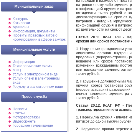
на граждан в размере от трех т
патронов к нему либо администр
Муниципальный заказ
с конфискацией оружия и патроно
пятидесяти тысяч рублей с к
дисквалификацию на срок от о
Конкурсы
патронов к нему; на юридическ
Котировки
конфискацией оружия и патроно
Аукционы
их деятельности на срок от деся
Информация, документы
Проекты правовых актов о
Статья 20.11. КоАП РФ - Нар
нормировании в сфере закупок
оружия или сроков постановки е
1
. Нарушение гражданином уста
Муниципальные услуги
лицензиям органов внутренн
продления (перерегистрации) р
ношение или сроков постановк
Информация
изменении гражданином постоя
Технологические схемы
или наложение административ
МФЦ
тысяч рублей.
Услуги в электронном виде
Услуги опеки в электронном
2
. Нарушение должностными лиц
виде
оружия, сроков постановки ору
Госуслуги в электронном виде
(перерегистрации) разрешений 
влечет наложение администрати
Пресс-служба
тысяч рублей.
Статья 20.12. КоАП РФ - Пе
Новости
транспортирования или использ
Статьи
1
. Пересылка оружия - влечет 
Фоторепортажи
пятисот до одной тысячи рублей
Видеосюжеты
Городское телевидение
2
. Нарушение правил перевозки