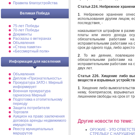
Правила благоустройства
Статья 224. Небрежное хранен
Великая Победа
1
. Небрежное хранение огнес
использования другим лицом, е
последствия, -
75-лет Победы
70-лет Победы
наказывается штрафом в размер
Документы
платы или иного дохода ос
Рассказы о ветеранах
обязательными работами на
Объявления
исправительными работами на с
«Стена памяти»
срок до одного года, либо арест
«Бессмертный полк»
2
. То же деяние, повлекшее
обязательными работами на 
Информация для населения
исправительными работами на ср
двух лет.
Объявления
Статья 226. Хищение либо вы
Диплом «Признательность»
веществ и взрывных устройств
Прокуратура ЗАТО г. Мирный
информирует
1
. Хищение либо вымогательств
Военная прокуратура
нему, боеприпасов, взрывчатых
гарнизона Мирный
лишением свободы на срок от тре
Подготовка к отопительному
периоду
Защита потребителя
Торговля
Аукцион на право заключения
Другие новости по теме:
договора аренды недвижимого
имущества
Реестр муниципальных
ОРУЖИЕ - ЭТО ОТВЕТСТ
маршрутов
СТРЕЛЬБУ С НАРУШЕНИ .