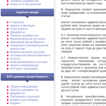
Проекты документов
шести месяцев до одного года.
Новости и объявления
4
. Нарушение правил хранения
Администрация
нему гражданами, за исключени
статьи, -
влечет наложение администрати
Структура
рублей либо лишение права на 
Задачи и функции
оружия на срок от шести месяцев
План работы
Документы
4.1.
Ношение огнестрельного ору
Проекты документов
влечет наложение администрати
Муниципальный контроль
до пяти тысяч рублей с конфис
Дорожный фонд Мирного
либо лишение права на приобре
Cведения о муниципальном
на срок от одного года до двух 
имуществе
таковой.
Ведомственный контроль
Антимонопольный комплаенс
4.2.
Невыполнение лицом, осу
Отчеты
законного требования сотр
Информационные системы
освидетельствования на сос
Защита информации
приобретение и хранение или х
Интернет-приемная
до двух лет с конфискацией оруж
ФЭУ администрации Мирного
5
. Нарушение правил коллекцио
нему - влечет наложение адм
одной тысячи до пяти тысяч руб
Общая информация
тысяч рублей либо администрат
Проекты документов
десяти суток.
Документы
6
. Незаконные приобретение,
Публичные слушания
ношение гражданского огнестре
Бюджет для граждан
оружия ограниченного поражен
Бюджет