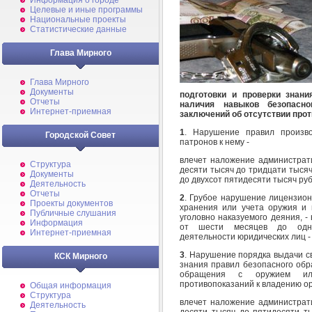
Информация о городе
Целевые и иные программы
Национальные проекты
Статистические данные
Глава Мирного
Глава Мирного
Документы
подготовки и проверки знан
Отчеты
наличия навыков безопасн
Интернет-приемная
заключений об отсутствии про
1
. Нарушение правил произво
Городской Совет
патронов к нему -
влечет наложение администрат
Структура
десяти тысяч до тридцати тысяч
Документы
до двухсот пятидесяти тысяч руб
Деятельность
Отчеты
2
. Грубое нарушение лицензион
Проекты документов
хранения или учета оружия и 
Публичные слушания
уголовно наказуемого деяния, 
Информация
от шести месяцев до одног
Интернет-приемная
деятельности юридических лиц - 
3
. Нарушение порядка выдачи с
КСК Мирного
знания правил безопасного обр
обращения с оружием или
противопоказаний к владению о
Общая информация
Структура
влечет наложение администрат
Деятельность
десяти тысяч до пятидесяти т