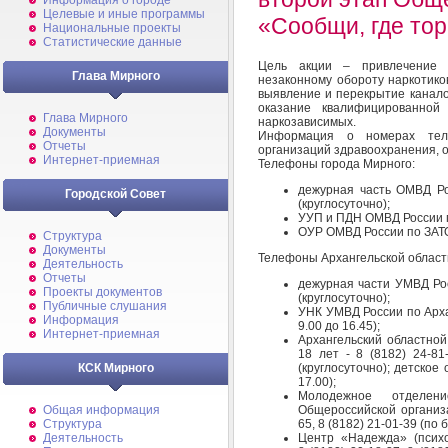
Информация о городе
Целевые и иные программы
«Сообщи, где тор
Национальные проекты
Статистические данные
Цель акции – привлечение 
Глава Мирного
незаконному обороту наркотико
выявление и перекрытие каналов
оказание квалифицированно
Глава Мирного
наркозависимых.
Документы
Информация о номерах теле
Отчеты
организаций здравоохранения,
Интернет-приемная
Телефоны города Мирного:
дежурная часть ОМВД Ро
Городской Совет
(круглосуточно);
УУП и ПДН ОМВД России по
ОУР ОМВД России по ЗАТО 
Структура
Документы
Телефоны Архангельской област
Деятельность
Отчеты
дежурная части УМВД Рос
Проекты документов
(круглосуточно);
Публичные слушания
УНК УМВД России по Архан
Информация
9.00 до 16.45);
Интернет-приемная
Архангельский областной
18 лет - 8 (8182) 24-81-
(круглосуточно); детское 
КСК Мирного
17.00);
Молодежное отделени
Общероссийской организа
Общая информация
65, 8 (8182) 21-01-39 (по б
Структура
Центр «Надежда» (психо
Деятельность