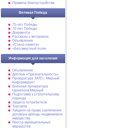
Правила благоустройства
Великая Победа
75-лет Победы
70-лет Победы
Документы
Рассказы о ветеранах
Объявления
«Стена памяти»
«Бессмертный полк»
Информация для населения
Объявления
Диплом «Признательность»
Прокуратура ЗАТО г. Мирный
информирует
Военная прокуратура
гарнизона Мирный
Подготовка к отопительному
периоду
Защита потребителя
Торговля
Аукцион на право заключения
договора аренды недвижимого
имущества
Реестр муниципальных
маршрутов