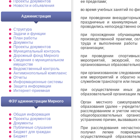
Проекты документов
ее пределами;
Новости и объявления
во время учебных занятий по фи
Администрация
при проведении внеаудиторных
праздничные и каникулярные 
проводились непосредственно о
Структура
Задачи и функции
при прохождении обучающими
План работы
производственной практики, се
Документы
труда и выполнении работы 
Проекты документов
организации;
Муниципальный контроль
Дорожный фонд Мирного
при проведении спортивных
Cведения о муниципальном
мероприятий, экскурсий, п
имуществе
организованных образовательно
Ведомственный контроль
при организованном следовании
Антимонопольный комплаенс
или мероприятий и обратно н
Отчеты
служебном транспорте или пешк
Информационные системы
Защита информации
при осуществлении иных де
Интернет-приемная
образовательной организации л
ФЭУ администрации Мирного
Орган местного самоуправ
образования (далее – учредите
расследованием и учетом несч
Общая информация
общеобразовательных орган
Проекты документов
устранению причин, вызвавших 
Документы
Публичные слушания
При расследования несчастно
Бюджет для граждан
получил легкие поврежден
Бюджет
осуществляющей образователь