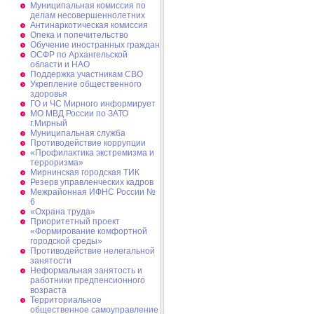
Муниципальная комиссия по
делам несовершеннолетних
Антинаркотическая комиссия
Опека и попечительство
Обучение иностранных граждан
ОСФР по Архангельской
области и НАО
Поддержка участникам СВО
Укрепление общественного
здоровья
ГО и ЧС Мирного информирует
МО МВД России по ЗАТО
г.Мирный
Муниципальная cлужба
Противодействие коррупции
«Профилактика экстремизма и
терроризма»
Мирнинская городская ТИК
Резерв управленческих кадров
Межрайонная ИФНС России №
6
«Охрана труда»
Приоритетный проект
«Формирование комфортной
городской среды»
Противодействие нелегальной
занятости
Неформальная занятость и
работники предпенсионного
возраста
Территориальное
общественное самоуправление