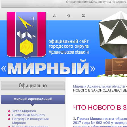
Старая версия сайта доступна по адресу
Мирный Архангельской области
НОВОГО В ЗАКОНОДАТЕЛЬСТВ
Мирный официальный
ЧТО НОВОГО В 
Устав Мирного
Символика Мирного
1.
Приказ
Министерства образо
Награды и поощрения
2017 года № 602 «Об утвержд
Мирного
случаев с обучающимися во в