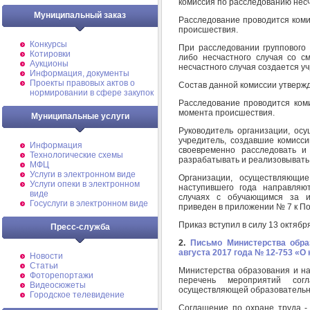
комиссия по расследованию несча
Муниципальный заказ
Расследование проводится коми
происшествия.
Конкурсы
При расследовании группового 
Котировки
либо несчастного случая со с
Аукционы
несчастного случая создается у
Информация, документы
Проекты правовых актов о
Состав данной комиссии утверж
нормировании в сфере закупок
Расследование проводится ком
момента происшествия.
Муниципальные услуги
Руководитель организации, ос
учредитель, создавшие комисс
Информация
своевременно расследовать и
Технологические схемы
разрабатывать и реализовывать
МФЦ
Услуги в электронном виде
Организации, осуществляющие
Услуги опеки в электронном
наступившего года направляю
виде
случаях с обучающимся за и
Госуслуги в электронном виде
приведен в приложении № 7 к П
Приказ вступил в силу 13 октября
Пресс-служба
2.
Письмо Министерства обра
августа 2017 года № 12-753 «О
Новости
Статьи
Министерства образования и н
Фоторепортажи
перечень мероприятий сог
Видеосюжеты
осуществляющей образовательн
Городское телевидение
Соглашение по охране труда -