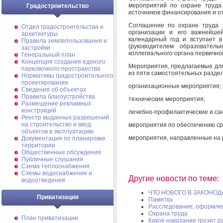
мероприятий по охране труда 
Градостроительство
источников финансирования и о
Соглашение по охране труда 
Отдел градостроительства и
организации и его важнейше
архитектуры
календарный год и вступает 
Правила землепользования и
(руководителем образователь
застройки
коллегиального органа первичн
Генеральный план
Концепция создания единого
Мероприятия, предлагаемые для
парковочного пространства
из пяти самостоятельных раздел
Нормативы градостроительного
проектирования
организационные мероприятия;
Сведения об объектах
Правила благоустройства
технические мероприятия;
Размещение рекламных
конструкций
лечебно-профилактические и са
Реестр выданных разрешений
на строительство и ввод
мероприятия по обеспечению ср
объектов в эксплуатацию
мероприятия, направленные на р
Документация по планировке
территории
Общественные обсуждения
Публичные слушания
Схема теплоснабжения
Схемы водоснабжения и
Другие новости по теме:
водоотведения
ЧТО НОВОГО В ЗАКОНОД
Приватизация
Памятка
Расследование, оформлен
Охрана труда
План приватизации
Какое наказание грозит р