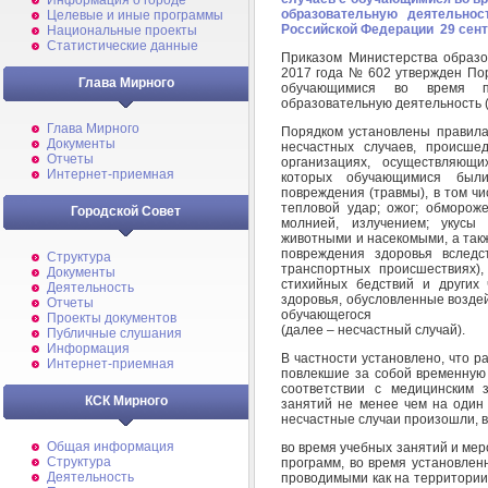
Информация о городе
образовательную деятельнос
Целевые и иные программы
Российской Федерации 29 сентя
Национальные проекты
Статистические данные
Приказом Министерства образо
2017 года № 602 утвержден Пор
Глава Мирного
обучающимися во время пр
образовательную деятельность (
Глава Мирного
Порядком установлены правила
Документы
несчастных случаев, происш
Отчеты
организациях, осуществляющи
Интернет-приемная
которых обучающимися были
повреждения (травмы), в том ч
тепловой удар; ожог; обмороже
Городской Совет
молнией, излучением; укусы
животными и насекомыми, а такж
повреждения здоровья вследс
Структура
транспортных происшествиях),
Документы
стихийных бедствий и других
Деятельность
здоровья, обусловленные возде
Отчеты
обучающегося
Проекты документов
(далее – несчастный случай).
Публичные слушания
Информация
В частности установлено, что р
Интернет-приемная
повлекшие за собой временную 
соответствии с медицинским 
КСК Мирного
занятий не менее чем на один 
несчастные случаи произошли, в
Общая информация
во время учебных занятий и ме
Структура
программ, во время установлен
Деятельность
проводимыми как на территории 