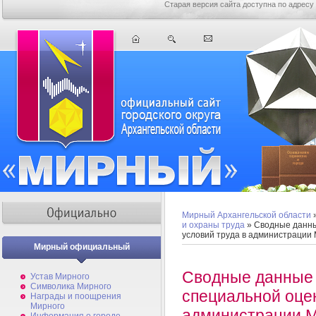
Старая версия сайта доступна по адресу
Мирный Архангельской области
и охраны труда
» Сводные данны
условий труда в администрации
Мирный официальный
Сводные данные 
Устав Мирного
Символика Мирного
специальной оцен
Награды и поощрения
Мирного
администрации 