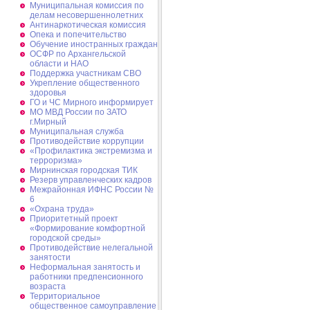
Муниципальная комиссия по
делам несовершеннолетних
Антинаркотическая комиссия
Опека и попечительство
Обучение иностранных граждан
ОСФР по Архангельской
области и НАО
Поддержка участникам СВО
Укрепление общественного
здоровья
ГО и ЧС Мирного информирует
МО МВД России по ЗАТО
г.Мирный
Муниципальная cлужба
Противодействие коррупции
«Профилактика экстремизма и
терроризма»
Мирнинская городская ТИК
Резерв управленческих кадров
Межрайонная ИФНС России №
6
«Охрана труда»
Приоритетный проект
«Формирование комфортной
городской среды»
Противодействие нелегальной
занятости
Неформальная занятость и
работники предпенсионного
возраста
Территориальное
общественное самоуправление