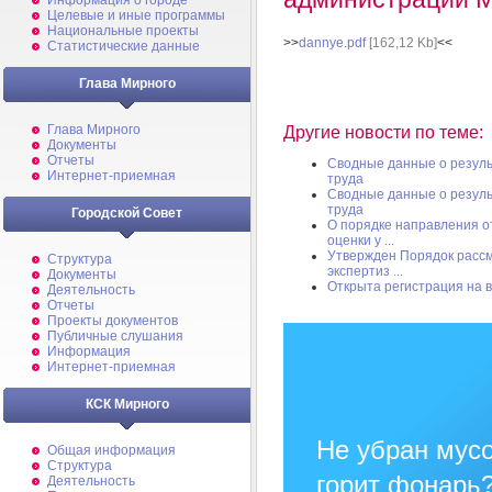
Информация о городе
Целевые и иные программы
Национальные проекты
>>
dannye.pdf
[162,12 Kb]
<<
Статистические данные
Глава Мирного
Глава Мирного
Другие новости по теме:
Документы
Отчеты
Сводные данные о резуль
Интернет-приемная
труда
Сводные данные о резуль
труда
Городской Совет
О порядке направления о
оценки у ...
Утвержден Порядок рассм
Структура
экспертиз ...
Документы
Открыта регистрация на 
Деятельность
Отчеты
Проекты документов
Публичные слушания
Информация
Интернет-приемная
КСК Мирного
Не убран мусо
Общая информация
Структура
горит фонарь
Деятельность