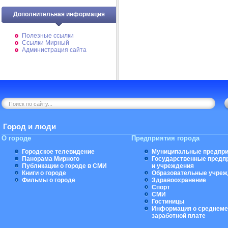
Дополнительная информация
Полезные ссылки
Ссылки Мирный
Администрация сайта
Город и люди
О городе
Предприятия города
Городское телевидение
Муниципальные предпри
Панорама Мирного
Государственные предп
Публикации о городе в СМИ
и учреждения
Книги о городе
Образовательные учреж
Фильмы о городе
Здравоохранение
Спорт
СМИ
Гостиницы
Информация о среднеме
заработной плате