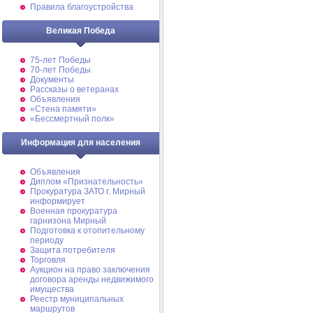
Правила благоустройства
Великая Победа
75-лет Победы
70-лет Победы
Документы
Рассказы о ветеранах
Объявления
«Стена памяти»
«Бессмертный полк»
Информация для населения
Объявления
Диплом «Признательность»
Прокуратура ЗАТО г. Мирный
информирует
Военная прокуратура
гарнизона Мирный
Подготовка к отопительному
периоду
Защита потребителя
Торговля
Аукцион на право заключения
договора аренды недвижимого
имущества
Реестр муниципальных
маршрутов