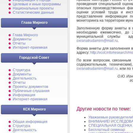
Информация о городе
проведения специальной оценки
Целевые и иные программы
опасных производственных фа
Национальные проекты
оценки условий труда и инс
Статистические данные
представление информации п
мониторинга на территории му
Глава Мирного
Заполненную форму анкеты в 
необходимо ежемесячно, до 
Глава Мирного
муниципальной службы адм
Документы
oxranatrudamirn@mail.ru
.
Отчеты
Интернет-приемная
Форма анкеты для заполнения 
адресу:
http://vcot.info/research/m
Городской Совет
По всем вопросам, связанным 
содержательным, техническим
oxranatrudamirn@mail.ru
. или по
Структура
Документы
О.Ю. Иг
Деятельность
г
Отчеты
Проекты документов
Публичные слушания
Информация
Интернет-приемная
Другие новости по теме:
КСК Мирного
Уважаемые руководители
ВНИМАНИЕ! ИССЛЕДОВА
Общая информация
СПЕЦИАЛЬНАЯ ОЦЕНКА 
Структура
Бесплатный семинар
Деятельность