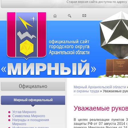
Старая версия сайта доступна по адресу
Мирный Архангельской области
и охраны труда
» Уважаемые рук
Мирный официальный
Уважаемые руков
Устав Мирного
Символика Мирного
В целях реализации пунктов 
Награды и поощрения
защиты РФ от 07 августа 2014 
Мирного
приказа Минтруда России от 24