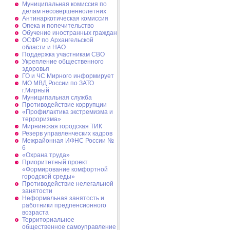
Муниципальная комиссия по
делам несовершеннолетних
Антинаркотическая комиссия
Опека и попечительство
Обучение иностранных граждан
ОСФР по Архангельской
области и НАО
Поддержка участникам СВО
Укрепление общественного
здоровья
ГО и ЧС Мирного информирует
МО МВД России по ЗАТО
г.Мирный
Муниципальная cлужба
Противодействие коррупции
«Профилактика экстремизма и
терроризма»
Мирнинская городская ТИК
Резерв управленческих кадров
Межрайонная ИФНС России №
6
«Охрана труда»
Приоритетный проект
«Формирование комфортной
городской среды»
Противодействие нелегальной
занятости
Неформальная занятость и
работники предпенсионного
возраста
Территориальное
общественное самоуправление