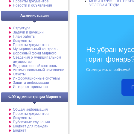
МОНИТОРИНГ ПОТРЕБН
Проекты документов
УСЛОВИЙ ТРУДА
Новости и объявления
Администрация
Структура
Задачи и функции
План работы
Документы
Проекты документов
Не убран мусо
Муниципальный контроль
Дорожный фонд Мирного
горит фонарь
Cведения о муниципальном
имуществе
Ведомственный контроль
Столкнулись с проблемой —
Антимонопольный комплаенс
Отчеты
Информационные системы
Защита информации
Интернет-приемная
ФЭУ администрации Мирного
Общая информация
Проекты документов
Документы
Публичные слушания
Бюджет для граждан
Бюджет