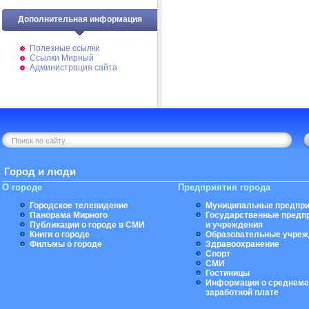
Дополнительная информация
Полезные ссылки
Ссылки Мирный
Администрация сайта
Город и люди
О городе
Предприятия города
Городское телевидение
Муниципальные предпри
Панорама Мирного
Государственные предп
Публикации о городе в СМИ
и учреждения
Книги о городе
Образовательные учреж
Фильмы о городе
Здравоохранение
Спорт
СМИ
Гостиницы
Информация о среднеме
заработной плате