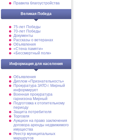
Правила благоустройства
Великая Победа
75-лет Победы
70-лет Победы
Документы
Рассказы о ветеранах
Объявления
«Стена памяти»
«Бессмертный полк»
Информация для населения
Объявления
Диплом «Признательность»
Прокуратура ЗАТО г. Мирный
информирует
Военная прокуратура
гарнизона Мирный
Подготовка к отопительному
периоду
Защита потребителя
Торговля
Аукцион на право заключения
договора аренды недвижимого
имущества
Реестр муниципальных
маршрутов