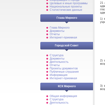
Информация о городе
21 
Целевые и иные программы
адм
Национальные проекты
гла
Статистические данные
адм
Глава Мирного
1) 
учр
Глава Мирного
Документы
Отчеты
Интернет-приемная
Городской Совет
Структура
Документы
2) 
Деятельность
воз
Отчеты
Проекты документов
Публичные слушания
Информация
Интернет-приемная
3) 
КСК Мирного
воз
Общая информация
Структура
Деятельность