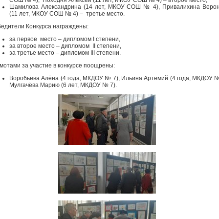
Шамилова Александрина (14 лет, МКОУ СОШ № 4), Привалихина Веро
(11 лет, МКОУ СОШ № 4) – третье место.
едители Конкурса награждены:
за первое место – дипломом I степени,
за второе место – дипломом II степени,
за третье место – дипломом III степени.
мотами за участие в конкурсе поощрены:
Воробьёва Алёна (4 года, МКДОУ № 7), Ильина Артемий (4 года, МКДОУ №
Мулгачёва Марию (6 лет, МКДОУ № 7).