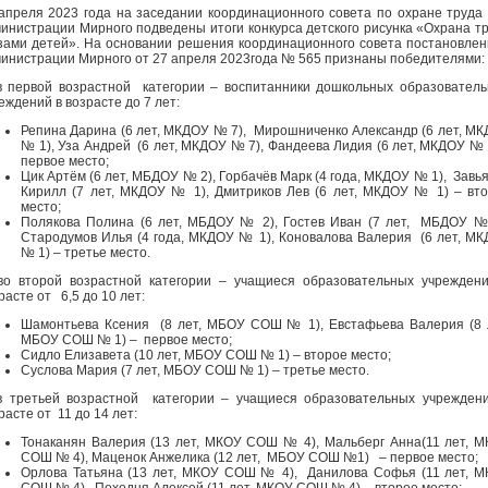
апреля 2023 года на заседании координационного совета по охране труда
инистрации Мирного подведены итоги конкурса детского рисунка «Охрана т
зами детей». На основании решения координационного совета постановле
инистрации Мирного от 27 апреля 2023года № 565 признаны победителями:
в первой возрастной категории – воспитанники дошкольных образовател
еждений в возрасте до 7 лет:
Репина Дарина (6 лет, МКДОУ № 7), Мирошниченко Александр (6 лет, М
№ 1), Уза Андрей (6 лет, МКДОУ № 7), Фандеева Лидия (6 лет, МКДОУ № 
первое место;
Цик Артём (6 лет, МБДОУ № 2), Горбачёв Марк (4 года, МКДОУ № 1), Завь
Кирилл (7 лет, МКДОУ № 1), Дмитриков Лев (6 лет, МКДОУ № 1) – вт
место;
Полякова Полина (6 лет, МБДОУ № 2), Гостев Иван (7 лет, МБДОУ №
Стародумов Илья (4 года, МКДОУ № 1), Коновалова Валерия (6 лет, М
№ 1) – третье место.
во второй возрастной категории – учащиеся образовательных учрежден
расте от 6,5 до 10 лет:
Шамонтьева Ксения (8 лет, МБОУ СОШ № 1), Евстафьева Валерия (8 
МБОУ СОШ № 1) – первое место;
Сидло Елизавета (10 лет, МБОУ СОШ № 1) – второе место;
Суслова Мария (7 лет, МБОУ СОШ № 1) – третье место.
в третьей возрастной категории – учащиеся образовательных учрежден
расте от 11 до 14 лет:
Тонаканян Валерия (13 лет, МКОУ СОШ № 4), Мальберг Анна(11 лет, 
СОШ № 4), Маценок Анжелика (12 лет, МБОУ СОШ №1) – первое место;
Орлова Татьяна (13 лет, МКОУ СОШ № 4), Данилова Софья (11 лет, 
СОШ № 4), Походня Алексей (11 лет, МКОУ СОШ № 4) – второе место;