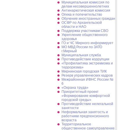
Муниципальная комиссия по
делам несовершеннолетних
Антинаркотическая комиссия
Опека и попечительство
Обучение иностранных граждан
ОСФР по Архангельской
области и НАО
Поддержка участникам СВО
Укрепление общественного
здоровья
ГО и ЧС Мирного информирует
МО МВД России по ЗАТО
г.Мирный
Муниципальная cлужба
Противодействие коррупции
«Профилактика экстремизма и
терроризма»
Мирнинская городская ТИК
Резерв управленческих кадров
Межрайонная ИФНС России №
6
«Охрана труда»
Приоритетный проект
«Формирование комфортной
городской среды»
Противодействие нелегальной
занятости
Неформальная занятость и
работники предпенсионного
возраста
Территориальное
общественное самоуправление