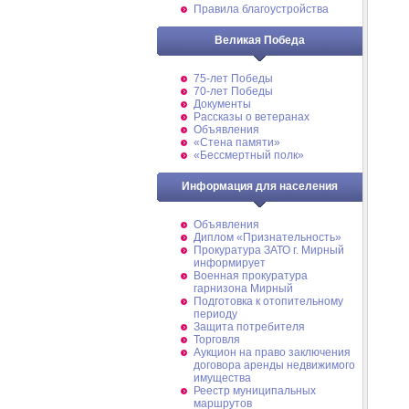
Правила благоустройства
Великая Победа
75-лет Победы
70-лет Победы
Документы
Рассказы о ветеранах
Объявления
«Стена памяти»
«Бессмертный полк»
Информация для населения
Объявления
Диплом «Признательность»
Прокуратура ЗАТО г. Мирный
информирует
Военная прокуратура
гарнизона Мирный
Подготовка к отопительному
периоду
Защита потребителя
Торговля
Аукцион на право заключения
договора аренды недвижимого
имущества
Реестр муниципальных
маршрутов