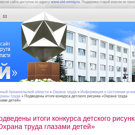
ерсия сайта доступна по адресу
www.old.mirniy.ru
. Поддержка старой версии не прои
ный Архангельской области
»
Охрана труда
»
Информация о состоянии усло
храны труда
» Подведены итоги конкурса детского рисунка «Охрана труда
зами детей»
одведены итоги конкурса детского рисунк
Охрана труда глазами детей»