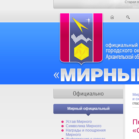
Старая в
Мир
и о
гла
Мирный официальный
П
Устав Мирного
Символика Мирного
«
Награды и поощрения
Мирного