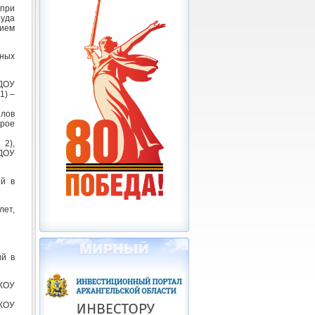
 при
руда
нием
ьных
КДОУ
1) –
ялов
орое
 2),
КДОУ
ий в
лет,
ий в
МКОУ
МКОУ