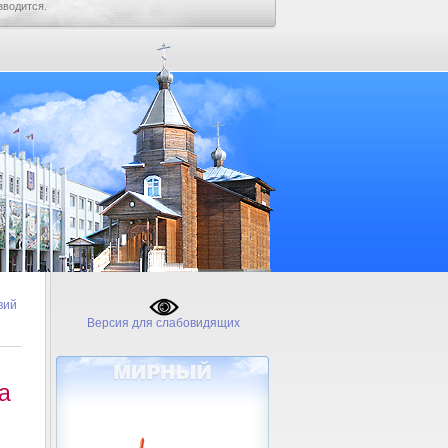
зводится.
вий
Версия для слабовидящих
а