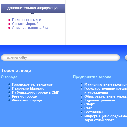
Дополнительная информация
Полезные ссылки
Ссылки Мирный
Администрация сайта
Город и люди
О городе
Предприятия города
Городское телевидение
Муниципальные предпри
Панорама Мирного
Государственные предп
Публикации о городе в СМИ
и учреждения
Книги о городе
Образовательные учреж
Фильмы о городе
Здравоохранение
Спорт
СМИ
Гостиницы
Информация о среднеме
заработной плате