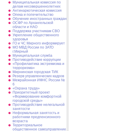
Муниципальная комиссия по
делам несовершеннолетних
Антинаркотическая комиссия
Опека и попечительство
Обучение иностранных граждан
ОСФР по Архангельской
области и НАО
Поддержка участникам СВО
Укрепление общественного
здоровья
ГО и ЧС Мирного информирует
МО МВД России по ЗАТО
г.Мирный
Муниципальная cлужба
Противодействие коррупции
«Профилактика экстремизма и
терроризма»
Мирнинская городская ТИК
Резерв управленческих кадров
Межрайонная ИФНС России №
6
«Охрана труда»
Приоритетный проект
«Формирование комфортной
городской среды»
Противодействие нелегальной
занятости
Неформальная занятость и
работники предпенсионного
возраста
Территориальное
общественное самоуправление