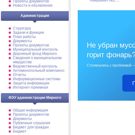
«Мирный» №2 ...
Проекты документов
Новости и объявления
Администрация
Структура
Задачи и функции
План работы
Документы
Не убран мусо
Проекты документов
Муниципальный контроль
горит фонарь
Дорожный фонд Мирного
Cведения о муниципальном
имуществе
Столкнулись с проблемой —
Ведомственный контроль
Антимонопольный комплаенс
Отчеты
Информационные системы
Защита информации
Интернет-приемная
ФЭУ администрации Мирного
Общая информация
Проекты документов
Документы
Публичные слушания
Бюджет для граждан
Бюджет