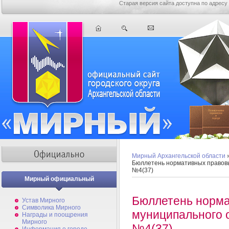
Старая версия сайта доступна по адресу
Мирный Архангельской области
Бюллетень нормативных правов
№4(37)
Мирный официальный
Бюллетень норма
Устав Мирного
Символика Мирного
муниципального 
Награды и поощрения
Мирного
№4(37)