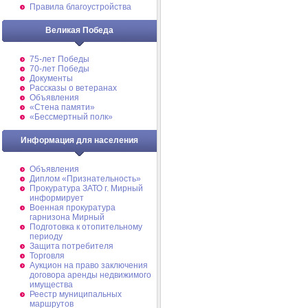
Правила благоустройства
Великая Победа
75-лет Победы
70-лет Победы
Документы
Рассказы о ветеранах
Объявления
«Стена памяти»
«Бессмертный полк»
Информация для населения
Объявления
Диплом «Признательность»
Прокуратура ЗАТО г. Мирный
информирует
Военная прокуратура
гарнизона Мирный
Подготовка к отопительному
периоду
Защита потребителя
Торговля
Аукцион на право заключения
договора аренды недвижимого
имущества
Реестр муниципальных
маршрутов