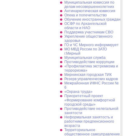
Муниципальная комиссия по
делам несовершеннолетних
Антинаркотическая комиссия
Опека и попечительство
Обучение иностранных граждан
ОСФР по Архангельской
области и НАО
Поддержка участникам СВО
Укрепление общественного
здоровья
ГО и ЧС Мирного информирует
МО МВД России по ЗАТО
г.Мирный
Муниципальная cлужба
Противодействие коррупции
«Профилактика экстремизма и
терроризма»
Мирнинская городская ТИК
Резерв управленческих кадров
Межрайонная ИФНС России №
6
«Охрана труда»
Приоритетный проект
«Формирование комфортной
городской среды»
Противодействие нелегальной
занятости
Неформальная занятость и
работники предпенсионного
возраста
Территориальное
общественное самоуправление