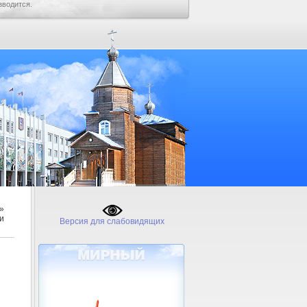
зводится.
»
и
Версия для слабовидящих