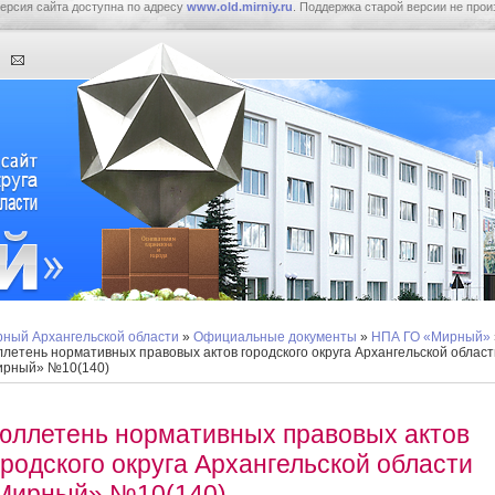
ерсия сайта доступна по адресу
www.old.mirniy.ru
. Поддержка старой версии не прои
ный Архангельской области
»
Официальные документы
»
НПА ГО «Мирный»
летень нормативных правовых актов городского округа Архангельской област
ирный» №10(140)
юллетень нормативных правовых актов
ородского округа Архангельской области
Мирный» №10(140)