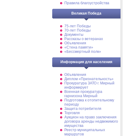
Правила благоустройства
Великая Победа
75-лет Победы
70-лет Победы
Документы
Рассказы о ветеранах
Объявления
«Стена памяти»
«Бессмертный полк»
Информация для населения
Объявления
Диплом «Признательность»
Прокуратура ЗАТО г. Мирный
информирует
Военная прокуратура
гарнизона Мирный
Подготовка к отопительному
периоду
Защита потребителя
Торговля
Аукцион на право заключения
договора аренды недвижимого
имущества
Реестр муниципальных
маршрутов