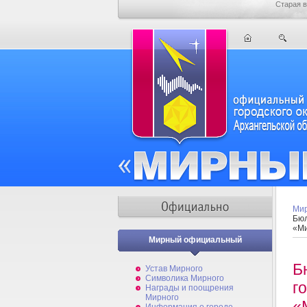
Старая в
Мир
Бюл
«М
Мирный официальный
Б
Устав Мирного
Символика Мирного
г
Награды и поощрения
Мирного
«