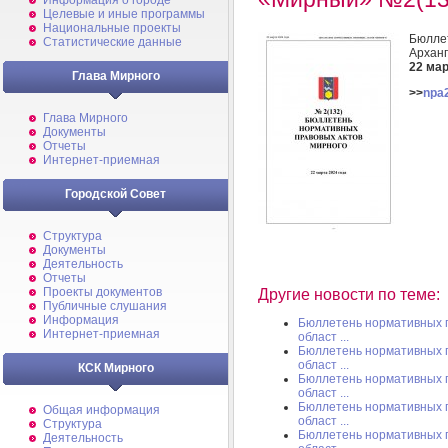
Информация о городе
Целевые и иные программы
Национальные проекты
Бюллет
Статистические данные
Архан
22 мар
Глава Мирного
>>
npa
Глава Мирного
Документы
Отчеты
Интернет-приемная
Городской Совет
Структура
Документы
Деятельность
Отчеты
Проекты документов
Другие новости по теме:
Публичные слушания
Информация
Бюллетень нормативных п
Интернет-приемная
област ...
Бюллетень нормативных п
област ...
КСК Мирного
Бюллетень нормативных п
област ...
Бюллетень нормативных п
Общая информация
област ...
Структура
Бюллетень нормативных п
Деятельность