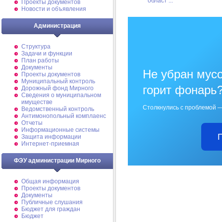
област ...
Проекты документов
Новости и объявления
Администрация
Структура
Задачи и функции
План работы
Документы
Не убран мусо
Проекты документов
Муниципальный контроль
горит фонарь
Дорожный фонд Мирного
Cведения о муниципальном
имуществе
Столкнулись с проблемой —
Ведомственный контроль
Антимонопольный комплаенс
Отчеты
Информационные системы
Защита информации
Интернет-приемная
ФЭУ администрации Мирного
Общая информация
Проекты документов
Документы
Публичные слушания
Бюджет для граждан
Бюджет