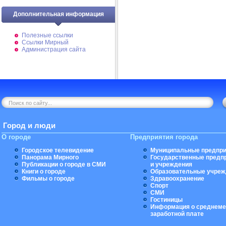
Дополнительная информация
Полезные ссылки
Ссылки Мирный
Администрация сайта
Город и люди
О городе
Предприятия города
Городское телевидение
Муниципальные предпри
Панорама Мирного
Государственные предп
Публикации о городе в СМИ
и учреждения
Книги о городе
Образовательные учреж
Фильмы о городе
Здравоохранение
Спорт
СМИ
Гостиницы
Информация о среднеме
заработной плате