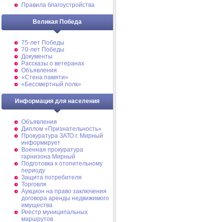
Правила благоустройства
Великая Победа
75-лет Победы
70-лет Победы
Документы
Рассказы о ветеранах
Объявления
«Стена памяти»
«Бессмертный полк»
Информация для населения
Объявления
Диплом «Признательность»
Прокуратура ЗАТО г. Мирный
информирует
Военная прокуратура
гарнизона Мирный
Подготовка к отопительному
периоду
Защита потребителя
Торговля
Аукцион на право заключения
договора аренды недвижимого
имущества
Реестр муниципальных
маршрутов