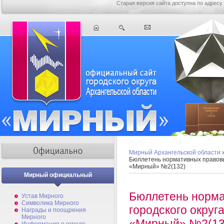
Старая версия сайта доступна по адресу
Мирный Архангельской области
Бюллетень нормативных правовых
«Мирный» №2(132)
Мирный официальный
Бюллетень норма
Устав Мирного
Символика Мирного
городского округ
Награды и поощрения
Мирного
«Мирный» №2(13