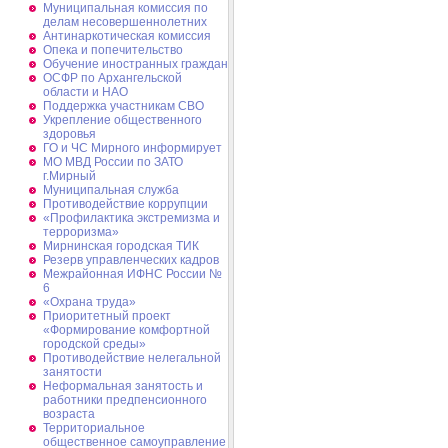
Муниципальная комиссия по
делам несовершеннолетних
Антинаркотическая комиссия
Опека и попечительство
Обучение иностранных граждан
ОСФР по Архангельской
области и НАО
Поддержка участникам СВО
Укрепление общественного
здоровья
ГО и ЧС Мирного информирует
МО МВД России по ЗАТО
г.Мирный
Муниципальная cлужба
Противодействие коррупции
«Профилактика экстремизма и
терроризма»
Мирнинская городская ТИК
Резерв управленческих кадров
Межрайонная ИФНС России №
6
«Охрана труда»
Приоритетный проект
«Формирование комфортной
городской среды»
Противодействие нелегальной
занятости
Неформальная занятость и
работники предпенсионного
возраста
Территориальное
общественное самоуправление