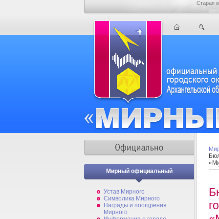
Старая в
Мир
Бюл
«М
Мирный официальный
Б
Устав Мирного
Символика Мирного
г
Награды и поощрения
Мирного
«