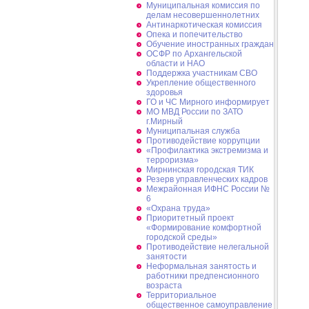
Муниципальная комиссия по
делам несовершеннолетних
Антинаркотическая комиссия
Опека и попечительство
Обучение иностранных граждан
ОСФР по Архангельской
области и НАО
Поддержка участникам СВО
Укрепление общественного
здоровья
ГО и ЧС Мирного информирует
МО МВД России по ЗАТО
г.Мирный
Муниципальная cлужба
Противодействие коррупции
«Профилактика экстремизма и
терроризма»
Мирнинская городская ТИК
Резерв управленческих кадров
Межрайонная ИФНС России №
6
«Охрана труда»
Приоритетный проект
«Формирование комфортной
городской среды»
Противодействие нелегальной
занятости
Неформальная занятость и
работники предпенсионного
возраста
Территориальное
общественное самоуправление