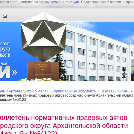
ерсия сайта доступна по адресу
www.old.mirniy.ru
. Поддержка старой версии не прои
ный Архангельской области
»
Официальные документы
»
НПА ГО «Мирный»
летень нормативных правовых актов городского округа Архангельской област
ирный» №5(122)
юллетень нормативных правовых актов
ородского округа Архангельской области
Мирный» №5(122)