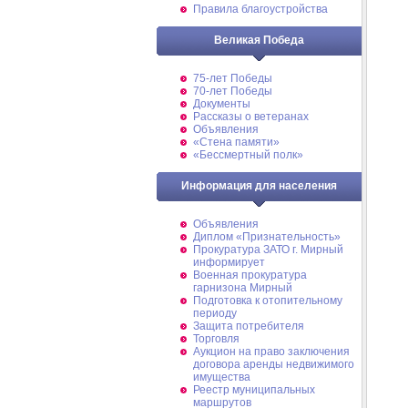
Правила благоустройства
Великая Победа
75-лет Победы
70-лет Победы
Документы
Рассказы о ветеранах
Объявления
«Стена памяти»
«Бессмертный полк»
Информация для населения
Объявления
Диплом «Признательность»
Прокуратура ЗАТО г. Мирный
информирует
Военная прокуратура
гарнизона Мирный
Подготовка к отопительному
периоду
Защита потребителя
Торговля
Аукцион на право заключения
договора аренды недвижимого
имущества
Реестр муниципальных
маршрутов