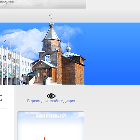
зводится.
»
и
Версия для слабовидящих