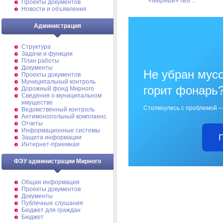
«Мирный» №8 ...
Проекты документов
Новости и объявления
Администрация
Структура
Задачи и функции
План работы
Документы
Не убран мусо
Проекты документов
Муниципальный контроль
горит фонарь
Дорожный фонд Мирного
Cведения о муниципальном
имуществе
Столкнулись с проблемой —
Ведомственный контроль
Антимонопольный комплаенс
Отчеты
Информационные системы
Защита информации
Интернет-приемная
ФЭУ администрации Мирного
Общая информация
Проекты документов
Документы
Публичные слушания
Бюджет для граждан
Бюджет