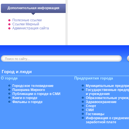
Дополнительная информация
Полезные ссылки
Ссылки Мирный
Администрация сайта
Город и люди
О городе
Предприятия города
Городское телевидение
Муниципальные предпри
Панорама Мирного
Государственные предп
Публикации о городе в СМИ
и учреждения
Книги о городе
Образовательные учреж
Фильмы о городе
Здравоохранение
Спорт
СМИ
Гостиницы
Информация о среднеме
заработной плате