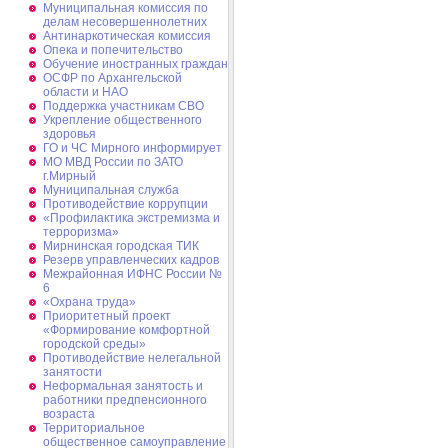
Муниципальная комиссия по
делам несовершеннолетних
Антинаркотическая комиссия
Опека и попечительство
Обучение иностранных граждан
ОСФР по Архангельской
области и НАО
Поддержка участникам СВО
Укрепление общественного
здоровья
ГО и ЧС Мирного информирует
МО МВД России по ЗАТО
г.Мирный
Муниципальная cлужба
Противодействие коррупции
«Профилактика экстремизма и
терроризма»
Мирнинская городская ТИК
Резерв управленческих кадров
Межрайонная ИФНС России №
6
«Охрана труда»
Приоритетный проект
«Формирование комфортной
городской среды»
Противодействие нелегальной
занятости
Неформальная занятость и
работники предпенсионного
возраста
Территориальное
общественное самоуправление