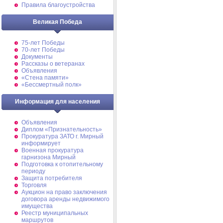
Правила благоустройства
Великая Победа
75-лет Победы
70-лет Победы
Документы
Рассказы о ветеранах
Объявления
«Стена памяти»
«Бессмертный полк»
Информация для населения
Объявления
Диплом «Признательность»
Прокуратура ЗАТО г. Мирный
информирует
Военная прокуратура
гарнизона Мирный
Подготовка к отопительному
периоду
Защита потребителя
Торговля
Аукцион на право заключения
договора аренды недвижимого
имущества
Реестр муниципальных
маршрутов