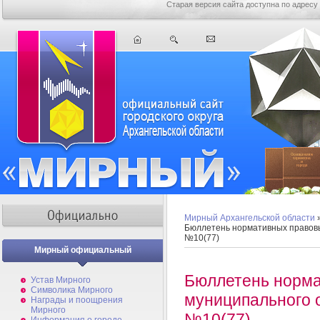
Старая версия сайта доступна по адресу
Мирный Архангельской области
Бюллетень нормативных правов
№10(77)
Мирный официальный
Бюллетень норма
Устав Мирного
Символика Мирного
муниципального 
Награды и поощрения
Мирного
№10(77)