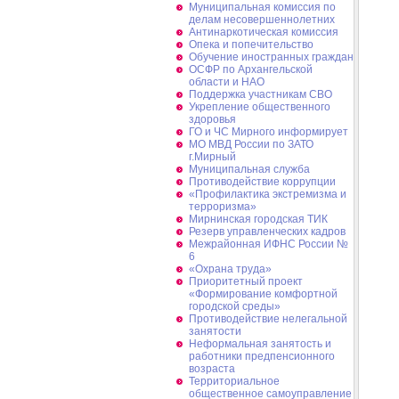
Муниципальная комиссия по
делам несовершеннолетних
Антинаркотическая комиссия
Опека и попечительство
Обучение иностранных граждан
ОСФР по Архангельской
области и НАО
Поддержка участникам СВО
Укрепление общественного
здоровья
ГО и ЧС Мирного информирует
МО МВД России по ЗАТО
г.Мирный
Муниципальная cлужба
Противодействие коррупции
«Профилактика экстремизма и
терроризма»
Мирнинская городская ТИК
Резерв управленческих кадров
Межрайонная ИФНС России №
6
«Охрана труда»
Приоритетный проект
«Формирование комфортной
городской среды»
Противодействие нелегальной
занятости
Неформальная занятость и
работники предпенсионного
возраста
Территориальное
общественное самоуправление