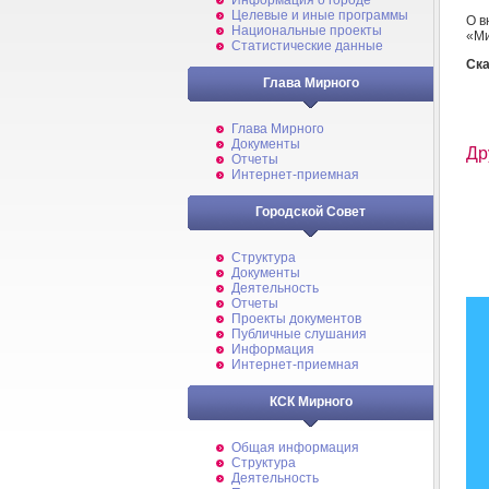
Информация о городе
Целевые и иные программы
О в
Национальные проекты
«М
Статистические данные
Ска
Глава Мирного
Глава Мирного
Документы
Др
Отчеты
Интернет-приемная
Городской Совет
Структура
Документы
Деятельность
Отчеты
Проекты документов
Публичные слушания
Информация
Интернет-приемная
КСК Мирного
Общая информация
Структура
Деятельность