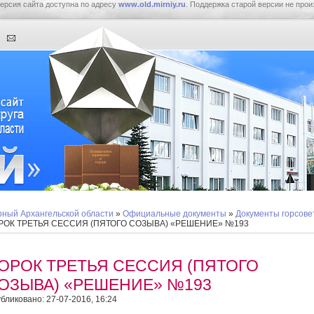
ерсия сайта доступна по адресу
www.old.mirniy.ru
. Поддержка старой версии не прои
ный Архангельской области
»
Официальные документы
»
Документы горсове
РОК ТРЕТЬЯ СЕССИЯ (ПЯТОГО СОЗЫВА) «РЕШЕНИЕ» №193
ОРОК ТРЕТЬЯ СЕССИЯ (ПЯТОГО
ОЗЫВА) «РЕШЕНИЕ» №193
бликовано: 27-07-2016, 16:24