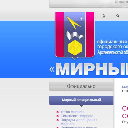
Старая в
Мир
СО
Мирный официальный
С
Устав Мирного
С
Символика Мирного
Награды и поощрения
Опу
Мирного