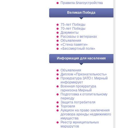
Правила благоустройства
Великая Победа
75-лет Победы
70-лет Победы
Документы
Рассказы о ветеранах
Объявления
«Стена памяти»
«Бессмертный полк»
Информация для населения
Объявления
Диплом «Признательность»
Прокуратура ЗАТО г. Мирный
информирует
Военная прокуратура
гарнизона Мирный
Подготовка к отопительному
периоду
Защита потребителя
Торговля
Аукцион на право заключения
договора аренды недвижимого
имущества
Реестр муниципальных
маршрутов