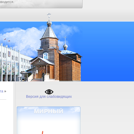
зводится.
та
»
Версия для слабовидящих