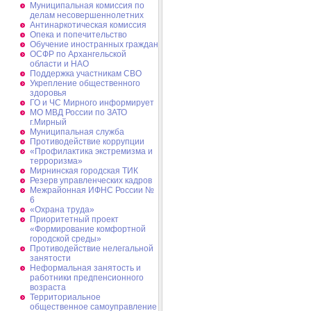
Муниципальная комиссия по
делам несовершеннолетних
Антинаркотическая комиссия
Опека и попечительство
Обучение иностранных граждан
ОСФР по Архангельской
области и НАО
Поддержка участникам СВО
Укрепление общественного
здоровья
ГО и ЧС Мирного информирует
МО МВД России по ЗАТО
г.Мирный
Муниципальная cлужба
Противодействие коррупции
«Профилактика экстремизма и
терроризма»
Мирнинская городская ТИК
Резерв управленческих кадров
Межрайонная ИФНС России №
6
«Охрана труда»
Приоритетный проект
«Формирование комфортной
городской среды»
Противодействие нелегальной
занятости
Неформальная занятость и
работники предпенсионного
возраста
Территориальное
общественное самоуправление