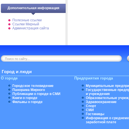
Дополнительная информация
Полезные ссылки
Ссылки Мирный
Администрация сайта
Город и люди
О городе
Предприятия города
Городское телевидение
Муниципальные предпри
Панорама Мирного
Государственные предп
Публикации о городе в СМИ
и учреждения
Книги о городе
Образовательные учреж
Фильмы о городе
Здравоохранение
Спорт
СМИ
Гостиницы
Информация о среднеме
заработной плате