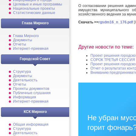
Информация о городе
Целевые и иные программы
О согласовании решения админ
Национальные проекты
имущества муниципального о
Статистические данные
хозяйственного ведения за му
Скачать >>
rgsdm16_n_176.pdf
[
Глава Мирного
Глава Мирного
Документы
Отчеты
Другие новости по теме:
Интернет-приемная
Проект решения городско
Городской Совет
СОРОК ТРЕТЬЯ СЕССИЯ
Проект решения городско
Отчет о результатах конт
Структура
Вниманию предпринимат
Документы
Деятельность
Отчеты
Проекты документов
Публичные слушания
Информация
Интернет-приемная
КСК Мирного
Не убран мусо
Общая информация
горит фонарь
Структура
Деятельность