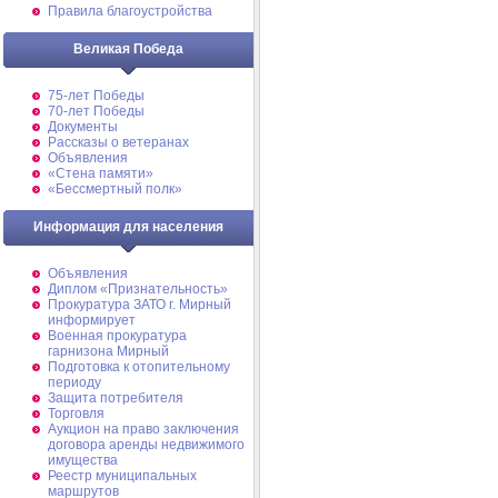
Правила благоустройства
Великая Победа
75-лет Победы
70-лет Победы
Документы
Рассказы о ветеранах
Объявления
«Стена памяти»
«Бессмертный полк»
Информация для населения
Объявления
Диплом «Признательность»
Прокуратура ЗАТО г. Мирный
информирует
Военная прокуратура
гарнизона Мирный
Подготовка к отопительному
периоду
Защита потребителя
Торговля
Аукцион на право заключения
договора аренды недвижимого
имущества
Реестр муниципальных
маршрутов