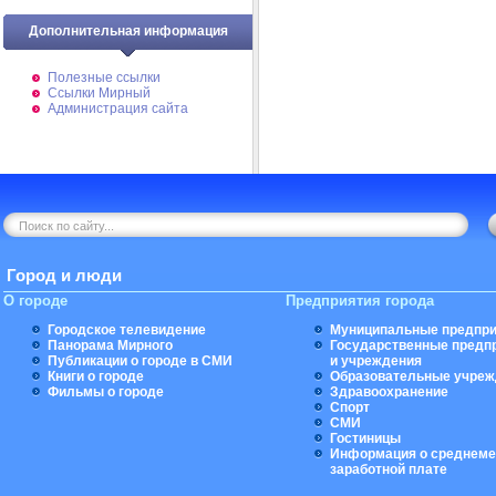
Дополнительная информация
Полезные ссылки
Ссылки Мирный
Администрация сайта
Город и люди
О городе
Предприятия города
Городское телевидение
Муниципальные предпри
Панорама Мирного
Государственные предп
Публикации о городе в СМИ
и учреждения
Книги о городе
Образовательные учреж
Фильмы о городе
Здравоохранение
Спорт
СМИ
Гостиницы
Информация о среднеме
заработной плате