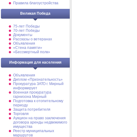
Правила благоустройства
Великая Победа
75-лет Победы
70-лет Победы
Документы
Рассказы о ветеранах
Объявления
«Стена памяти»
«Бессмертный полк»
Информация для населения
Объявления
Диплом «Признательность»
Прокуратура ЗАТО г. Мирный
информирует
Военная прокуратура
гарнизона Мирный
Подготовка к отопительному
периоду
Защита потребителя
Торговля
Аукцион на право заключения
договора аренды недвижимого
имущества
Реестр муниципальных
маршрутов