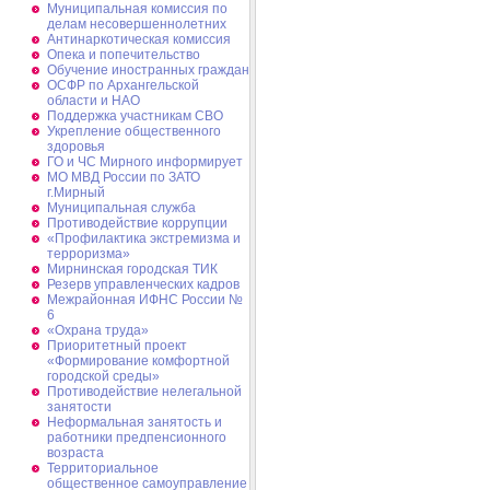
Муниципальная комиссия по
делам несовершеннолетних
Антинаркотическая комиссия
Опека и попечительство
Обучение иностранных граждан
ОСФР по Архангельской
области и НАО
Поддержка участникам СВО
Укрепление общественного
здоровья
ГО и ЧС Мирного информирует
МО МВД России по ЗАТО
г.Мирный
Муниципальная cлужба
Противодействие коррупции
«Профилактика экстремизма и
терроризма»
Мирнинская городская ТИК
Резерв управленческих кадров
Межрайонная ИФНС России №
6
«Охрана труда»
Приоритетный проект
«Формирование комфортной
городской среды»
Противодействие нелегальной
занятости
Неформальная занятость и
работники предпенсионного
возраста
Территориальное
общественное самоуправление