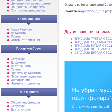
Информация о городе
Целевые и иные программы
О плане работы городского Сове
Национальные проекты
Статистические данные
Скачать >>
rgsdm15_n_153.pdf
[
Глава Мирного
Глава Мирного
Другие новости по теме:
Документы
Отчеты
ТРИДЦАТЬ ТРЕТЬЯ СЕСС
Интернет-приемная
ТРИДЦАТЬ СЕДЬМАЯ СЕ
ТРИДЦАТЬ ПЯТАЯ СЕССИ
Городской Совет
ТРИДЦАТЬ ЧЕТВЕРТАЯ С
ДВАДЦАТЬ ВТОРАЯ СЕСС
Структура
Документы
Деятельность
Отчеты
Проекты документов
Публичные слушания
Информация
Интернет-приемная
Не убран мусо
КСК Мирного
горит фонарь
Общая информация
Структура
Столкнулись с проблемой —
Деятельность