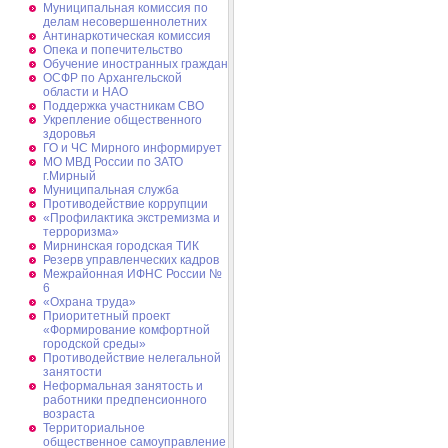
Муниципальная комиссия по
делам несовершеннолетних
Антинаркотическая комиссия
Опека и попечительство
Обучение иностранных граждан
ОСФР по Архангельской
области и НАО
Поддержка участникам СВО
Укрепление общественного
здоровья
ГО и ЧС Мирного информирует
МО МВД России по ЗАТО
г.Мирный
Муниципальная cлужба
Противодействие коррупции
«Профилактика экстремизма и
терроризма»
Мирнинская городская ТИК
Резерв управленческих кадров
Межрайонная ИФНС России №
6
«Охрана труда»
Приоритетный проект
«Формирование комфортной
городской среды»
Противодействие нелегальной
занятости
Неформальная занятость и
работники предпенсионного
возраста
Территориальное
общественное самоуправление