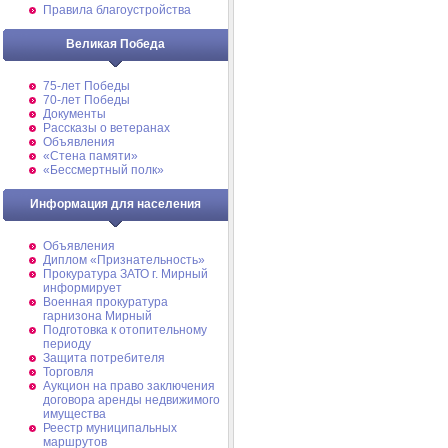
Правила благоустройства
Великая Победа
75-лет Победы
70-лет Победы
Документы
Рассказы о ветеранах
Объявления
«Стена памяти»
«Бессмертный полк»
Информация для населения
Объявления
Диплом «Признательность»
Прокуратура ЗАТО г. Мирный
информирует
Военная прокуратура
гарнизона Мирный
Подготовка к отопительному
периоду
Защита потребителя
Торговля
Аукцион на право заключения
договора аренды недвижимого
имущества
Реестр муниципальных
маршрутов