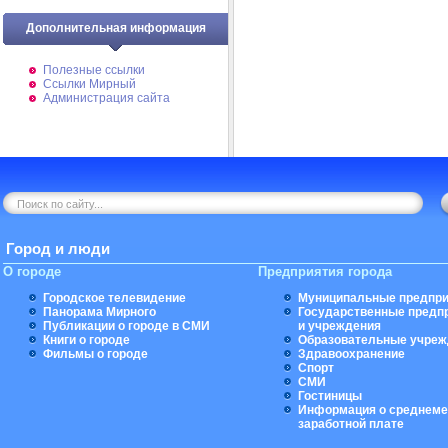
Дополнительная информация
Полезные ссылки
Ссылки Мирный
Администрация сайта
Город и люди
О городе
Предприятия города
Городское телевидение
Муниципальные предпри
Панорама Мирного
Государственные предп
Публикации о городе в СМИ
и учреждения
Книги о городе
Образовательные учреж
Фильмы о городе
Здравоохранение
Спорт
СМИ
Гостиницы
Информация о среднеме
заработной плате