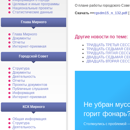
Информация о городе
Целевые и иные программы
О плане работы городского Сове
Национальные проекты
Статистические данные
Скачать >>
rgsdm15_n_132.pdf
[
Глава Мирного
Глава Мирного
Другие новости по теме:
Документы
Отчеты
ТРИДЦАТЬ ТРЕТЬЯ СЕСС
Интернет-приемная
ТРИДЦАТЬ СЕДЬМАЯ СЕ
ТРИДЦАТЬ ПЯТАЯ СЕССИ
Городской Совет
ДВАДЦАТЬ СЕДЬМАЯ СЕ
ДВАДЦАТЬ ВТОРАЯ СЕСС
Структура
Документы
Деятельность
Отчеты
Проекты документов
Публичные слушания
Информация
Интернет-приемная
Не убран мусо
КСК Мирного
горит фонарь
Общая информация
Структура
Столкнулись с проблемой —
Деятельность