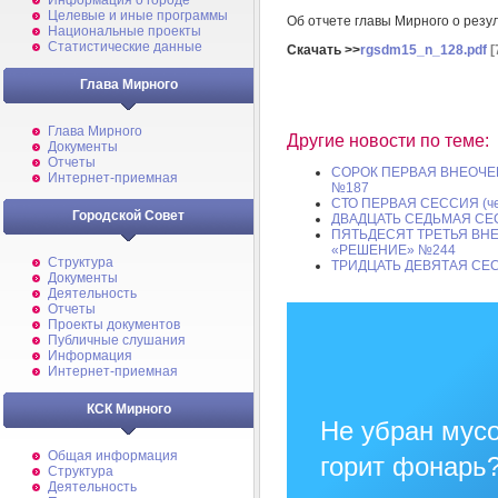
Информация о городе
Целевые и иные программы
Об отчете главы Мирного о резул
Национальные проекты
Статистические данные
Скачать >>
rgsdm15_n_128.pdf
[
Глава Мирного
Глава Мирного
Другие новости по теме:
Документы
Отчеты
СОРОК ПЕРВАЯ ВНЕОЧЕ
Интернет-приемная
№187
СТО ПЕРВАЯ СЕССИЯ (че
Городской Совет
ДВАДЦАТЬ СЕДЬМАЯ СЕ
ПЯТЬДЕСЯТ ТРЕТЬЯ ВН
«РЕШЕНИЕ» №244
Структура
ТРИДЦАТЬ ДЕВЯТАЯ СЕС
Документы
Деятельность
Отчеты
Проекты документов
Публичные слушания
Информация
Интернет-приемная
КСК Мирного
Не убран мусо
Общая информация
горит фонарь
Структура
Деятельность