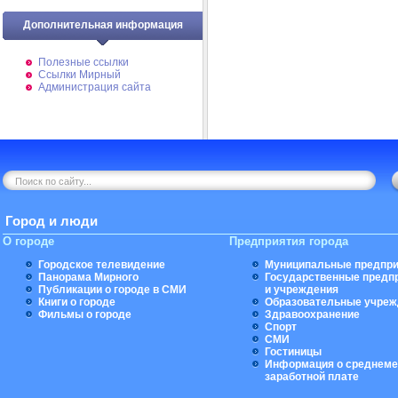
Дополнительная информация
Полезные ссылки
Ссылки Мирный
Администрация сайта
Город и люди
О городе
Предприятия города
Городское телевидение
Муниципальные предпри
Панорама Мирного
Государственные предп
Публикации о городе в СМИ
и учреждения
Книги о городе
Образовательные учреж
Фильмы о городе
Здравоохранение
Спорт
СМИ
Гостиницы
Информация о среднеме
заработной плате