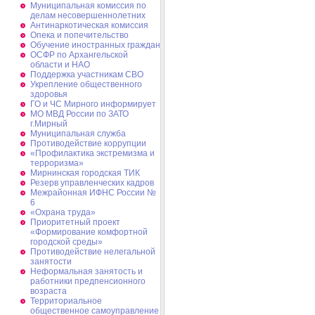
Муниципальная комиссия по
делам несовершеннолетних
Антинаркотическая комиссия
Опека и попечительство
Обучение иностранных граждан
ОСФР по Архангельской
области и НАО
Поддержка участникам СВО
Укрепление общественного
здоровья
ГО и ЧС Мирного информирует
МО МВД России по ЗАТО
г.Мирный
Муниципальная cлужба
Противодействие коррупции
«Профилактика экстремизма и
терроризма»
Мирнинская городская ТИК
Резерв управленческих кадров
Межрайонная ИФНС России №
6
«Охрана труда»
Приоритетный проект
«Формирование комфортной
городской среды»
Противодействие нелегальной
занятости
Неформальная занятость и
работники предпенсионного
возраста
Территориальное
общественное самоуправление