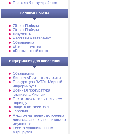
Правила благоустройства
Великая Победа
75-лет Победы
70-лет Победы
Документы
Рассказы о ветеранах
Объявления
«Стена памяти»
«Бессмертный полк»
Информация для населения
Объявления
Диплом «Признательность»
Прокуратура ЗАТО г. Мирный
информирует
Военная прокуратура
гарнизона Мирный
Подготовка к отопительному
периоду
Защита потребителя
Торговля
Аукцион на право заключения
договора аренды недвижимого
имущества
Реестр муниципальных
маршрутов