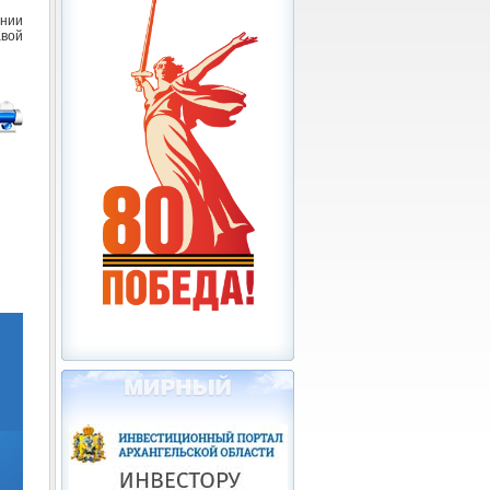
ании
вой