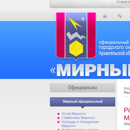
Старая в
Мир
Рас
Мирный официальный
Р
Устав Мирного
М
Символика Мирного
Награды и поощрения
Опу
Мирного