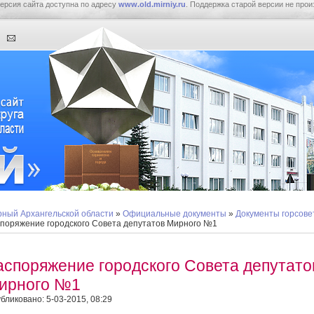
ерсия сайта доступна по адресу
www.old.mirniy.ru
. Поддержка старой версии не прои
ный Архангельской области
»
Официальные документы
»
Документы горсове
поряжение городского Совета депутатов Мирного №1
аспоряжение городского Совета депутато
ирного №1
бликовано: 5-03-2015, 08:29