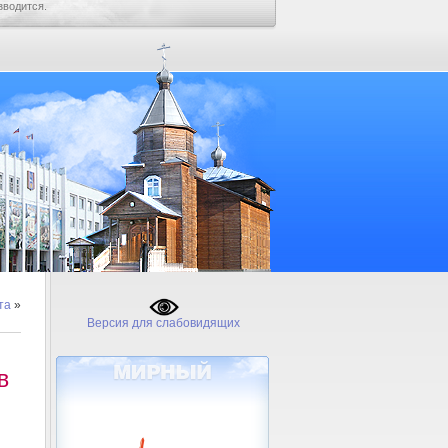
зводится.
та
»
Версия для слабовидящих
в