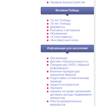
Правила благоустройства
Великая Победа
75-лет Победы
70-лет Победы
Документы
Рассказы о ветеранах
Объявления
«Стена памяти»
«Бессмертный полк»
Информация для населения
Объявления
Диплом «Признательность»
Прокуратура ЗАТО г. Мирный
информирует
Военная прокуратура
гарнизона Мирный
Подготовка к отопительному
периоду
Защита потребителя
Торговля
Аукцион на право заключения
договора аренды недвижимого
имущества
Реестр муниципальных
маршрутов