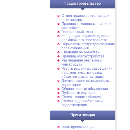
Градостроительство
Отдел градостроительства и
архитектуры
Правила землепользования и
застройки
Генеральный план
Концепция создания единого
парковочного пространства
Нормативы градостроительного
проектирования
Сведения об объектах
Правила благоустройства
Размещение рекламных
конструкций
Реестр выданных разрешений
на строительство и ввод
объектов в эксплуатацию
Документация по планировке
территории
Общественные обсуждения
Публичные слушания
Схема теплоснабжения
Схемы водоснабжения и
водоотведения
Приватизация
План приватизации