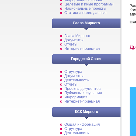
Информация о городе
Целевые и иные программы
Рас
Национальные проекты
Ко
Статистические данные
адм
Ска
Глава Мирного
Глава Мирного
Документы
Отчеты
Др
Интернет-приемная
Городской Совет
Структура
Документы
Деятельность
Отчеты
Проекты документов
Публичные слушания
Информация
Интернет-приемная
КСК Мирного
Общая информация
Структура
Деятельность