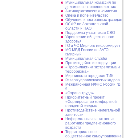
Муниципальная комиссия по
делам несовершеннолетних
Антинаркотическая комиссия
Опека и попечительство
Обучение иностранных граждан
ОСФР по Архангельской
области и НАО
Поддержка участникам СВО
Укрепление общественного
здоровья
ГО и ЧС Мирного информирует
МО МВД России по ЗАТО
г.Мирный
Муниципальная cлужба
Противодействие коррупции
«Профилактика экстремизма и
терроризма»
Мирнинская городская ТИК
Резерв управленческих кадров
Межрайонная ИФНС России №
6
«Охрана труда»
Приоритетный проект
«Формирование комфортной
городской среды»
Противодействие нелегальной
занятости
Неформальная занятость и
работники предпенсионного
возраста
Территориальное
общественное самоуправление