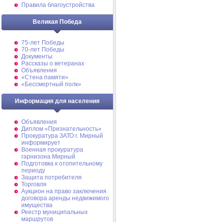
Правила благоустройства
Великая Победа
75-лет Победы
70-лет Победы
Документы
Рассказы о ветеранах
Объявления
«Стена памяти»
«Бессмертный полк»
Информация для населения
Объявления
Диплом «Признательность»
Прокуратура ЗАТО г. Мирный
информирует
Военная прокуратура
гарнизона Мирный
Подготовка к отопительному
периоду
Защита потребителя
Торговля
Аукцион на право заключения
договора аренды недвижимого
имущества
Реестр муниципальных
маршрутов