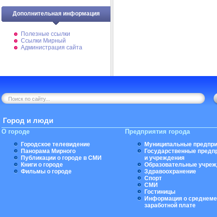
Дополнительная информация
Полезные ссылки
Ссылки Мирный
Администрация сайта
Город и люди
О городе
Предприятия города
Городское телевидение
Муниципальные предпри
Панорама Мирного
Государственные предп
Публикации о городе в СМИ
и учреждения
Книги о городе
Образовательные учреж
Фильмы о городе
Здравоохранение
Спорт
СМИ
Гостиницы
Информация о среднеме
заработной плате