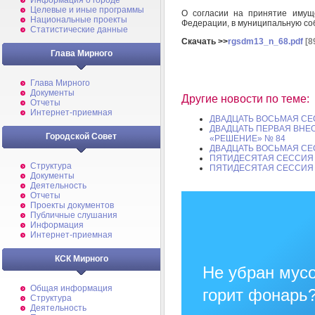
Информация о городе
Целевые и иные программы
О согласии на принятие имуще
Национальные проекты
Федерации, в муниципальную со
Статистические данные
Скачать >>
rgsdm13_n_68.pdf
[8
Глава Мирного
Глава Мирного
Документы
Другие новости по теме:
Отчеты
Интернет-приемная
ДВАДЦАТЬ ВОСЬМАЯ СЕ
ДВАДЦАТЬ ПЕРВАЯ ВНЕ
Городской Совет
«РЕШЕНИЕ» № 84
ДВАДЦАТЬ ВОСЬМАЯ СЕ
ПЯТИДЕСЯТАЯ СЕССИЯ 
Структура
ПЯТИДЕСЯТАЯ СЕССИЯ 
Документы
Деятельность
Отчеты
Проекты документов
Публичные слушания
Информация
Интернет-приемная
КСК Мирного
Не убран мусо
Общая информация
горит фонарь
Структура
Деятельность