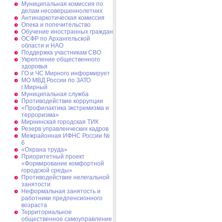
Муниципальная комиссия по
делам несовершеннолетних
Антинаркотическая комиссия
Опека и попечительство
Обучение иностранных граждан
ОСФР по Архангельской
области и НАО
Поддержка участникам СВО
Укрепление общественного
здоровья
ГО и ЧС Мирного информирует
МО МВД России по ЗАТО
г.Мирный
Муниципальная cлужба
Противодействие коррупции
«Профилактика экстремизма и
терроризма»
Мирнинская городская ТИК
Резерв управленческих кадров
Межрайонная ИФНС России №
6
«Охрана труда»
Приоритетный проект
«Формирование комфортной
городской среды»
Противодействие нелегальной
занятости
Неформальная занятость и
работники предпенсионного
возраста
Территориальное
общественное самоуправление