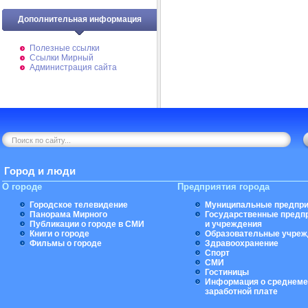
Дополнительная информация
Полезные ссылки
Ссылки Мирный
Администрация сайта
Город и люди
О городе
Предприятия города
Городское телевидение
Муниципальные предпри
Панорама Мирного
Государственные предп
Публикации о городе в СМИ
и учреждения
Книги о городе
Образовательные учреж
Фильмы о городе
Здравоохранение
Спорт
СМИ
Гостиницы
Информация о среднеме
заработной плате