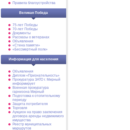
Правила благоустройства
Великая Победа
75-лет Победы
70-лет Победы
Документы
Рассказы о ветеранах
Объявления
«Стена памяти»
«Бессмертный полк»
Информация для населения
Объявления
Диплом «Признательность»
Прокуратура ЗАТО г. Мирный
информирует
Военная прокуратура
гарнизона Мирный
Подготовка к отопительному
периоду
Защита потребителя
Торговля
Аукцион на право заключения
договора аренды недвижимого
имущества
Реестр муниципальных
маршрутов