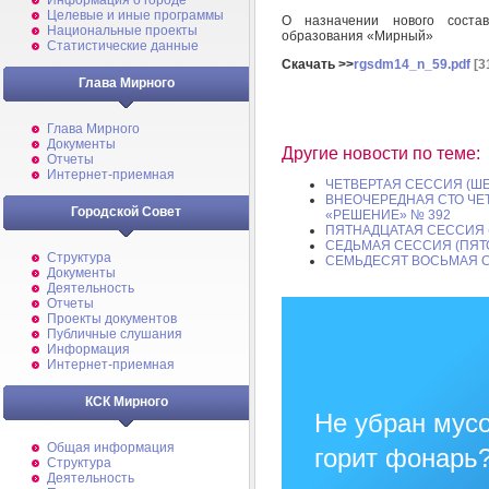
Информация о городе
Целевые и иные программы
О назначении нового состав
Национальные проекты
образования «Мирный»
Статистические данные
Скачать >>
rgsdm14_n_59.pdf
[3
Глава Мирного
Глава Мирного
Документы
Другие новости по теме:
Отчеты
Интернет-приемная
ЧЕТВЕРТАЯ СЕССИЯ (Ш
ВНЕОЧЕРЕДНАЯ СТО ЧЕТ
Городской Совет
«РЕШЕНИЕ» № 392
ПЯТНАДЦАТАЯ СЕССИЯ 
СЕДЬМАЯ СЕССИЯ (ПЯТ
Структура
СЕМЬДЕСЯТ ВОСЬМАЯ СЕ
Документы
Деятельность
Отчеты
Проекты документов
Публичные слушания
Информация
Интернет-приемная
КСК Мирного
Не убран мусо
Общая информация
горит фонарь
Структура
Деятельность