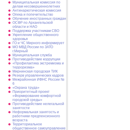
Муниципальная комиссия по
делам несовершеннолетних
Антинаркотическая комиссия
Опека и попечительство
Обучение иностранных граждан
ОСФР по Архангельской
области и НАО
Поддержка участникам СВО
Укрепление общественного
здоровья
ГО и ЧС Мирного информирует
МО МВД России по ЗАТО
г.Мирный
Муниципальная cлужба
Противодействие коррупции
«Профилактика экстремизма и
терроризма»
Мирнинская городская ТИК
Резерв управленческих кадров
Межрайонная ИФНС России №
6
«Охрана труда»
Приоритетный проект
«Формирование комфортной
городской среды»
Противодействие нелегальной
занятости
Неформальная занятость и
работники предпенсионного
возраста
Территориальное
общественное самоуправление