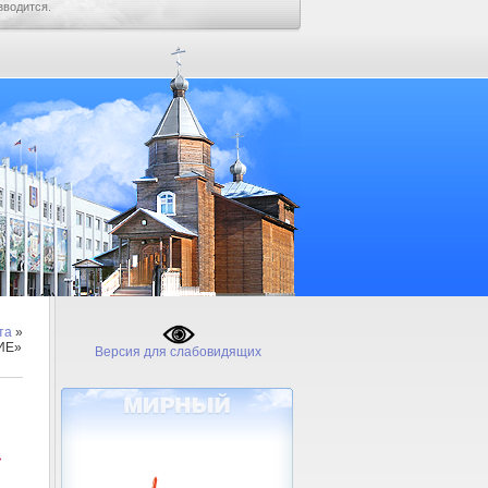
зводится.
та
»
ИЕ»
Версия для слабовидящих
»