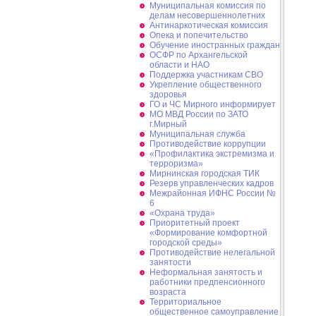
Муниципальная комиссия по
делам несовершеннолетних
Антинаркотическая комиссия
Опека и попечительство
Обучение иностранных граждан
ОСФР по Архангельской
области и НАО
Поддержка участникам СВО
Укрепление общественного
здоровья
ГО и ЧС Мирного информирует
МО МВД России по ЗАТО
г.Мирный
Муниципальная cлужба
Противодействие коррупции
«Профилактика экстремизма и
терроризма»
Мирнинская городская ТИК
Резерв управленческих кадров
Межрайонная ИФНС России №
6
«Охрана труда»
Приоритетный проект
«Формирование комфортной
городской среды»
Противодействие нелегальной
занятости
Неформальная занятость и
работники предпенсионного
возраста
Территориальное
общественное самоуправление