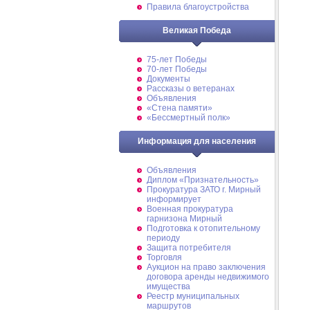
Правила благоустройства
Великая Победа
75-лет Победы
70-лет Победы
Документы
Рассказы о ветеранах
Объявления
«Стена памяти»
«Бессмертный полк»
Информация для населения
Объявления
Диплом «Признательность»
Прокуратура ЗАТО г. Мирный
информирует
Военная прокуратура
гарнизона Мирный
Подготовка к отопительному
периоду
Защита потребителя
Торговля
Аукцион на право заключения
договора аренды недвижимого
имущества
Реестр муниципальных
маршрутов