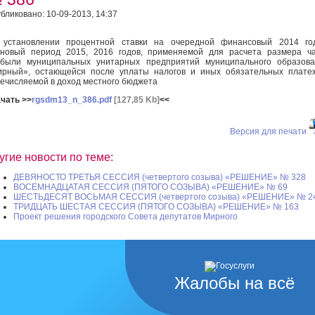
бликовано: 10-09-2013, 14:37
 установлении процентной ставки на очередной финансовый 2014 го
новый период 2015, 2016 годов, применяемой для расчета размера ч
были муниципальных унитарных предприятий муниципального образова
рный», остающейся после уплаты налогов и иных обязательных плате
ечисляемой в доход местного бюджета
чать >>
rgsdm13_n_386.pdf
[127,85 Kb]
<<
Версия для печати
угие новости по теме:
ДЕВЯНОСТО ТРЕТЬЯ СЕССИЯ (четвертого созыва) «РЕШЕНИЕ» № 328
ВОСЕМНАДЦАТАЯ СЕССИЯ (ПЯТОГО СОЗЫВА) «РЕШЕНИЕ» № 69
ШЕСТЬДЕСЯТ ВОСЬМАЯ СЕССИЯ (четвертого созыва) «РЕШЕНИЕ» № 2
ТРИДЦАТЬ ШЕСТАЯ СЕССИЯ (ПЯТОГО СОЗЫВА) «РЕШЕНИЕ» № 163
Проект решения городского Совета депутатов Мирного
Жалобы на всё