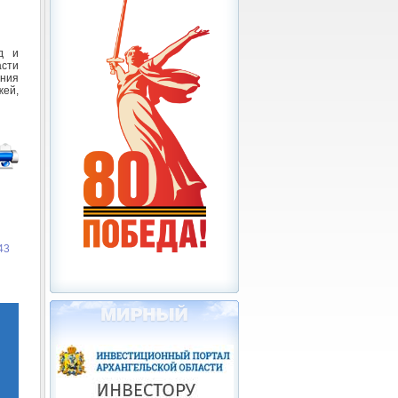
д и
асти
ния
жей,
43