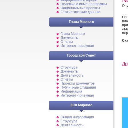
Информация о городе
Целевые и иные программы
Опу
Национальные проекты
Статистические данные
Об
пла
Глава Мирного
при
«Ми
пер
Глава Мирного
Документы
Ска
Отчеты
Интернет-приемная
Городской Совет
Др
Структура
Документы
Деятельность
Отчеты
Проекты документов
Публичные слушания
Информация
Интернет-приемная
КСК Мирного
Общая информация
Структура
Деятельность