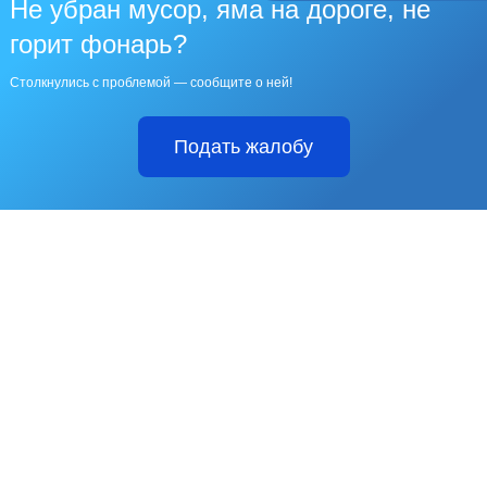
Не убран мусор, яма на дороге, не
горит фонарь?
Столкнулись с проблемой — сообщите о ней!
Подать жалобу