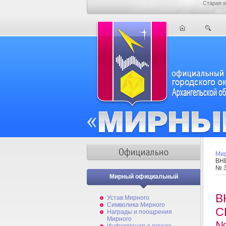
Старая в
Мир
ВН
№ 
Мирный официальный
В
Устав Мирного
Символика Мирного
С
Награды и поощрения
Мирного
№