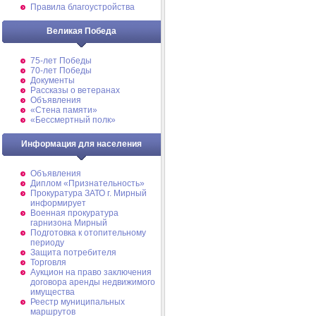
Правила благоустройства
Великая Победа
75-лет Победы
70-лет Победы
Документы
Рассказы о ветеранах
Объявления
«Стена памяти»
«Бессмертный полк»
Информация для населения
Объявления
Диплом «Признательность»
Прокуратура ЗАТО г. Мирный
информирует
Военная прокуратура
гарнизона Мирный
Подготовка к отопительному
периоду
Защита потребителя
Торговля
Аукцион на право заключения
договора аренды недвижимого
имущества
Реестр муниципальных
маршрутов