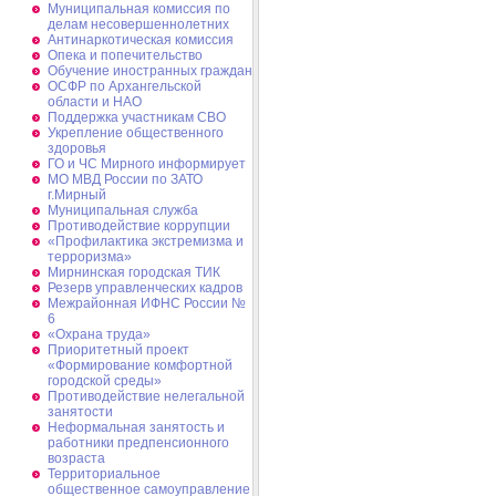
Муниципальная комиссия по
делам несовершеннолетних
Антинаркотическая комиссия
Опека и попечительство
Обучение иностранных граждан
ОСФР по Архангельской
области и НАО
Поддержка участникам СВО
Укрепление общественного
здоровья
ГО и ЧС Мирного информирует
МО МВД России по ЗАТО
г.Мирный
Муниципальная cлужба
Противодействие коррупции
«Профилактика экстремизма и
терроризма»
Мирнинская городская ТИК
Резерв управленческих кадров
Межрайонная ИФНС России №
6
«Охрана труда»
Приоритетный проект
«Формирование комфортной
городской среды»
Противодействие нелегальной
занятости
Неформальная занятость и
работники предпенсионного
возраста
Территориальное
общественное самоуправление