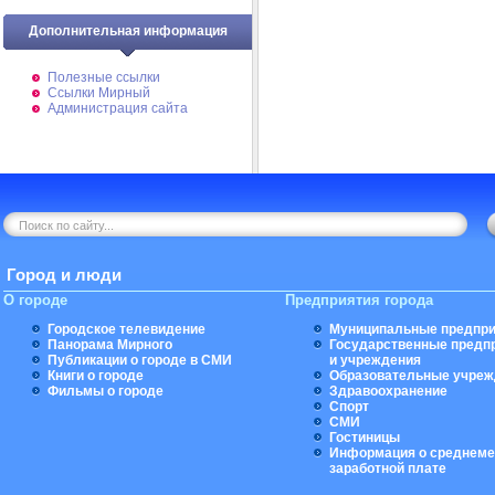
Дополнительная информация
Полезные ссылки
Ссылки Мирный
Администрация сайта
Город и люди
О городе
Предприятия города
Городское телевидение
Муниципальные предпри
Панорама Мирного
Государственные предп
Публикации о городе в СМИ
и учреждения
Книги о городе
Образовательные учреж
Фильмы о городе
Здравоохранение
Спорт
СМИ
Гостиницы
Информация о среднеме
заработной плате