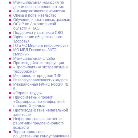
Муниципальная комиссия по
делам несовершеннолетних
Антинаркотическая комиссия
Опека и попечительство
Обучение иностранных граждан
ОСФР по Архангельской
области и НАО
Поддержка участникам СВО
Укрепление общественного
здоровья
ГО и ЧС Мирного информирует
МО МВД России по ЗАТО
г.Мирный
Муниципальная cлужба
Противодействие коррупции
«Профилактика экстремизма и
терроризма»
Мирнинская городская ТИК
Резерв управленческих кадров
Межрайонная ИФНС России №
6
«Охрана труда»
Приоритетный проект
«Формирование комфортной
городской среды»
Противодействие нелегальной
занятости
Неформальная занятость и
работники предпенсионного
возраста
Территориальное
общественное самоуправление