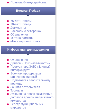
Правила благоустройства
Великая Победа
75-лет Победы
70-лет Победы
Документы
Рассказы о ветеранах
Объявления
«Стена памяти»
«Бессмертный полк»
Информация для населения
Объявления
Диплом «Признательность»
Прокуратура ЗАТО г. Мирный
информирует
Военная прокуратура
гарнизона Мирный
Подготовка к отопительному
периоду
Защита потребителя
Торговля
Аукцион на право заключения
договора аренды недвижимого
имущества
Реестр муниципальных
маршрутов