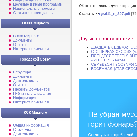
Информация о городе
Целевые и иные программы
Об отчете главы администрации
Национальные проекты
Статистические данные
Скачать >>
rgsd11_n_207.pdf
[76
Глава Мирного
Глава Мирного
Другие новости по теме:
Документы
Отчеты
ДВАДЦАТЬ СЕДЬМАЯ СЕ
Интернет-приемная
СТО ПЕРВАЯ СЕССИЯ (че
ПЯТЬДЕСЯТ ТРЕТЬЯ ВН
Городской Совет
«РЕШЕНИЕ» №244
СЕМЬДЕСЯТ ВОСЬМАЯ СЕ
ВОСЕМНАДЦАТАЯ СЕССИ
Структура
Документы
Деятельность
Отчеты
Проекты документов
Публичные слушания
Информация
Интернет-приемная
Не убран мусо
КСК Мирного
горит фонарь
Общая информация
Структура
Деятельность
Столкнулись с проблемой —