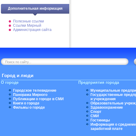
Дополнительная информация
Полезные ссылки
Ссылки Мирный
Администрация сайта
Город и люди
О городе
Предприятия города
Городское телевидение
Муниципальные предпри
Панорама Мирного
Государственные предп
Публикации о городе в СМИ
и учреждения
Книги о городе
Образовательные учреж
Фильмы о городе
Здравоохранение
Спорт
СМИ
Гостиницы
Информация о среднеме
заработной плате