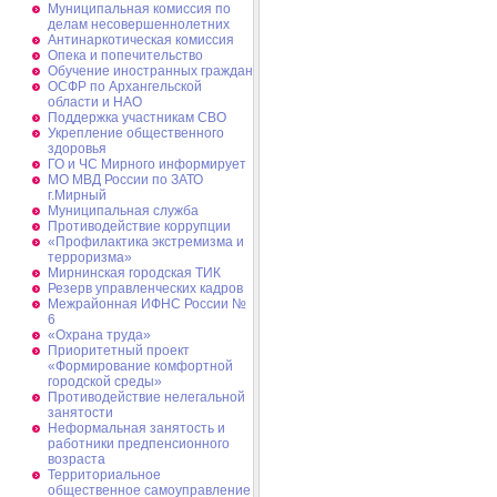
Муниципальная комиссия по
делам несовершеннолетних
Антинаркотическая комиссия
Опека и попечительство
Обучение иностранных граждан
ОСФР по Архангельской
области и НАО
Поддержка участникам СВО
Укрепление общественного
здоровья
ГО и ЧС Мирного информирует
МО МВД России по ЗАТО
г.Мирный
Муниципальная cлужба
Противодействие коррупции
«Профилактика экстремизма и
терроризма»
Мирнинская городская ТИК
Резерв управленческих кадров
Межрайонная ИФНС России №
6
«Охрана труда»
Приоритетный проект
«Формирование комфортной
городской среды»
Противодействие нелегальной
занятости
Неформальная занятость и
работники предпенсионного
возраста
Территориальное
общественное самоуправление