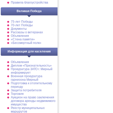
Правила благоустройства
Великая Победа
75-лет Победы
70-лет Победы
Документы
Рассказы о ветеранах
Объявления
«Стена памяти»
«Бессмертный полк»
Информация для населения
Объявления
Диплом «Признательность»
Прокуратура ЗАТО г. Мирный
информирует
Военная прокуратура
гарнизона Мирный
Подготовка к отопительному
периоду
Защита потребителя
Торговля
Аукцион на право заключения
договора аренды недвижимого
имущества
Реестр муниципальных
маршрутов