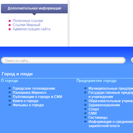
Дополнительная информация
Полезные ссылки
Ссылки Мирный
Администрация сайта
Город и люди
О городе
Предприятия города
Городское телевидение
Муниципальные предпри
Панорама Мирного
Государственные предп
Публикации о городе в СМИ
и учреждения
Книги о городе
Образовательные учреж
Фильмы о городе
Здравоохранение
Спорт
СМИ
Гостиницы
Информация о среднеме
заработной плате