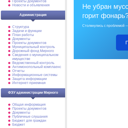
Проекты документов
Не убран мусо
Новости и объявления
горит фонарь
Администрация
Столкнулись с проблемой —
Структура
Задачи и функции
План работы
Документы
Проекты документов
Муниципальный контроль
Дорожный фонд Мирного
Cведения о муниципальном
имуществе
Ведомственный контроль
Антимонопольный комплаенс
Отчеты
Информационные системы
Защита информации
Интернет-приемная
ФЭУ администрации Мирного
Общая информация
Проекты документов
Документы
Публичные слушания
Бюджет для граждан
Бюджет