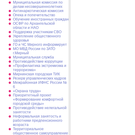
Муниципальная комиссия по
делам несовершеннолетних
Антинаркотическая комиссия
Опека и попечительство
Обучение иностранных граждан
ОСФР по Архангельской
области и НАО
Поддержка участникам СВО
Укрепление общественного
здоровья
ГО и ЧС Мирного информирует
МО МВД России по ЗАТО
г.Мирный
Муниципальная cлужба
Противодействие коррупции
«Профилактика экстремизма и
терроризма»
Мирнинская городская ТИК
Резерв управленческих кадров
Межрайонная ИФНС России №
6
«Охрана труда»
Приоритетный проект
«Формирование комфортной
городской среды»
Противодействие нелегальной
занятости
Неформальная занятость и
работники предпенсионного
возраста
Территориальное
общественное самоуправление