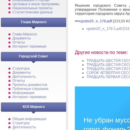
Информация о городе
Целевые и иные программы
Решение городского Совета
Национальные проекты
утверждении Положения о муни
Статистические данные
территории городского округа А
>>
rgsdm25_n_178.pdf
[233,55 Kb
Глава Мирного
rgsdm25_n_178-1.pdf
[318
Глава Мирного
Документы
Отчеты
Интернет-приемная
Другие новости по теме:
Городской Совет
ТРИДЦАТЬ ШЕСТАЯ СЕС
ТРИДЦАТЬ ШЕСТАЯ СЕС
Структура
ТРИДЦАТЬ ШЕСТАЯ СЕС
Документы
СОРОК ЧЕТВЕРТАЯ СЕС
Деятельность
ТРИДЦАТЬ ПЕРВАЯ СЕС
Отчеты
Проекты документов
Публичные слушания
Информация
Интернет-приемная
КСК Мирного
Не убран мусо
Общая информация
Структура
Деятельность
горит фонарь