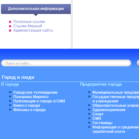
Дополнительная информация
Полезные ссылки
Ссылки Мирный
Администрация сайта
Город и люди
О городе
Предприятия города
Городское телевидение
Муниципальные предпри
Панорама Мирного
Государственные предп
Публикации о городе в СМИ
и учреждения
Книги о городе
Образовательные учреж
Фильмы о городе
Здравоохранение
Спорт
СМИ
Гостиницы
Информация о среднеме
заработной плате