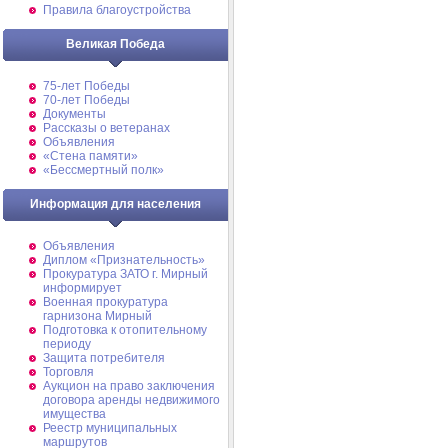
Правила благоустройства
Великая Победа
75-лет Победы
70-лет Победы
Документы
Рассказы о ветеранах
Объявления
«Стена памяти»
«Бессмертный полк»
Информация для населения
Объявления
Диплом «Признательность»
Прокуратура ЗАТО г. Мирный
информирует
Военная прокуратура
гарнизона Мирный
Подготовка к отопительному
периоду
Защита потребителя
Торговля
Аукцион на право заключения
договора аренды недвижимого
имущества
Реестр муниципальных
маршрутов