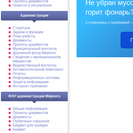
Не убран мусо
Проекты документов
Новости и объявления
горит фонарь
Администрация
Столкнулись с проблемой —
Структура
Задачи и функции
План работы
Документы
Проекты документов
Муниципальный контроль
Дорожный фонд Мирного
Cведения о муниципальном
имуществе
Ведомственный контроль
Антимонопольный комплаенс
Отчеты
Информационные системы
Защита информации
Интернет-приемная
ФЭУ администрации Мирного
Общая информация
Проекты документов
Документы
Публичные слушания
Бюджет для граждан
Бюджет