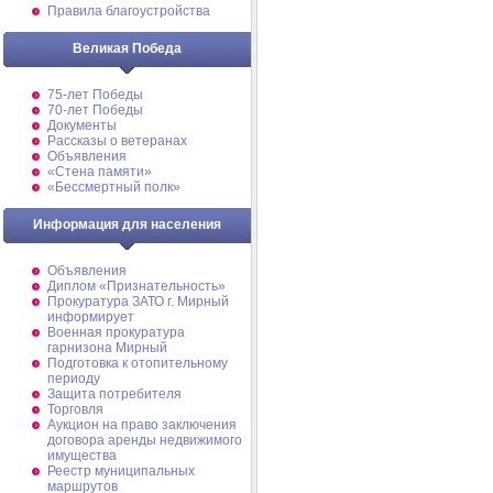
Правила благоустройства
Великая Победа
75-лет Победы
70-лет Победы
Документы
Рассказы о ветеранах
Объявления
«Стена памяти»
«Бессмертный полк»
Информация для населения
Объявления
Диплом «Признательность»
Прокуратура ЗАТО г. Мирный
информирует
Военная прокуратура
гарнизона Мирный
Подготовка к отопительному
периоду
Защита потребителя
Торговля
Аукцион на право заключения
договора аренды недвижимого
имущества
Реестр муниципальных
маршрутов