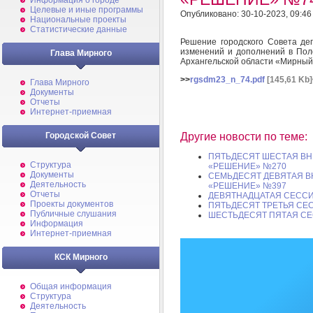
Информация о городе
Целевые и иные программы
Опубликовано: 30-10-2023, 09:46
Национальные проекты
Статистические данные
Решение городского Совета де
изменений и дополнений в Пол
Глава Мирного
Архангельской области «Мирны
>>
rgsdm23_n_74.pdf
[145,61 Kb]
Глава Мирного
Документы
Отчеты
Интернет-приемная
Городской Совет
Другие новости по теме:
ПЯТЬДЕСЯТ ШЕСТАЯ ВН
Структура
«РЕШЕНИЕ» №270
Документы
СЕМЬДЕСЯТ ДЕВЯТАЯ В
Деятельность
«РЕШЕНИЕ» №397
Отчеты
ДЕВЯТНАДЦАТАЯ СЕССИ
Проекты документов
ПЯТЬДЕСЯТ ТРЕТЬЯ СЕ
Публичные слушания
ШЕСТЬДЕСЯТ ПЯТАЯ СЕ
Информация
Интернет-приемная
КСК Мирного
Общая информация
Структура
Деятельность