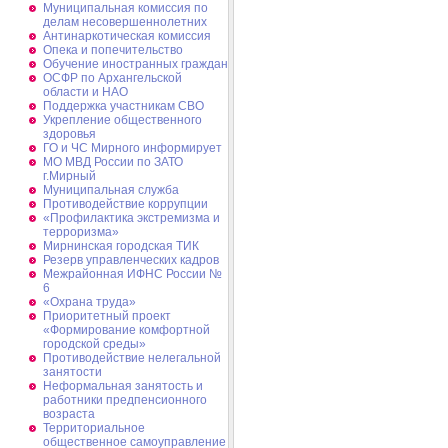
Муниципальная комиссия по
делам несовершеннолетних
Антинаркотическая комиссия
Опека и попечительство
Обучение иностранных граждан
ОСФР по Архангельской
области и НАО
Поддержка участникам СВО
Укрепление общественного
здоровья
ГО и ЧС Мирного информирует
МО МВД России по ЗАТО
г.Мирный
Муниципальная cлужба
Противодействие коррупции
«Профилактика экстремизма и
терроризма»
Мирнинская городская ТИК
Резерв управленческих кадров
Межрайонная ИФНС России №
6
«Охрана труда»
Приоритетный проект
«Формирование комфортной
городской среды»
Противодействие нелегальной
занятости
Неформальная занятость и
работники предпенсионного
возраста
Территориальное
общественное самоуправление