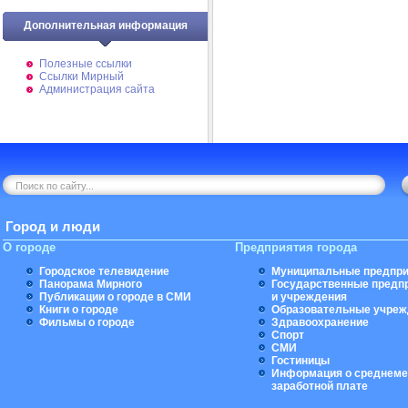
Дополнительная информация
Полезные ссылки
Ссылки Мирный
Администрация сайта
Город и люди
О городе
Предприятия города
Городское телевидение
Муниципальные предпри
Панорама Мирного
Государственные предп
Публикации о городе в СМИ
и учреждения
Книги о городе
Образовательные учреж
Фильмы о городе
Здравоохранение
Спорт
СМИ
Гостиницы
Информация о среднеме
заработной плате