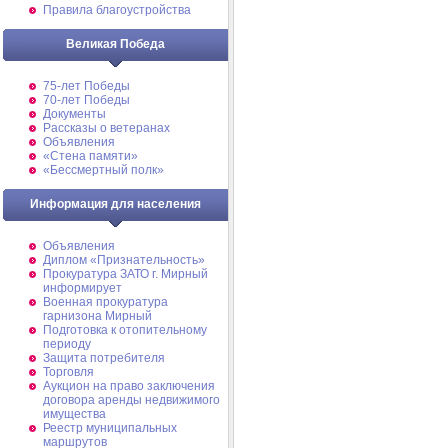
Правила благоустройства
Великая Победа
75-лет Победы
70-лет Победы
Документы
Рассказы о ветеранах
Объявления
«Стена памяти»
«Бессмертный полк»
Информация для населения
Объявления
Диплом «Признательность»
Прокуратура ЗАТО г. Мирный
информирует
Военная прокуратура
гарнизона Мирный
Подготовка к отопительному
периоду
Защита потребителя
Торговля
Аукцион на право заключения
договора аренды недвижимого
имущества
Реестр муниципальных
маршрутов