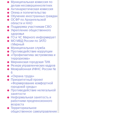
Муниципальная комиссия по
делам несовершеннолетних
Антинаркотическая комиссия
Опека и попечительство
Обучение иностранных граждан
ОСФР по Архангельской
области и НАО
Поддержка участникам СВО
Укрепление общественного
здоровья
ГО и ЧС Мирного информирует
МО МВД России по ЗАТО
г.Мирный
Муниципальная cлужба
Противодействие коррупции
«Профилактика экстремизма и
терроризма»
Мирнинская городская ТИК
Резерв управленческих кадров
Межрайонная ИФНС России №
6
«Охрана труда»
Приоритетный проект
«Формирование комфортной
городской среды»
Противодействие нелегальной
занятости
Неформальная занятость и
работники предпенсионного
возраста
Территориальное
общественное самоуправление