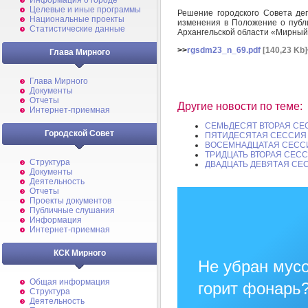
Информация о городе
Целевые и иные программы
Решение городского Совета де
Национальные проекты
изменения в Положение о публи
Статистические данные
Архангельской области «Мирны
>>
rgsdm23_n_69.pdf
[140,23 Kb]
Глава Мирного
Глава Мирного
Документы
Отчеты
Другие новости по теме:
Интернет-приемная
СЕМЬДЕСЯТ ВТОРАЯ СЕ
Городской Совет
ПЯТИДЕСЯТАЯ СЕССИЯ 
ВОСЕМНАДЦАТАЯ СЕССИ
ТРИДЦАТЬ ВТОРАЯ СЕС
Структура
ДВАДЦАТЬ ДЕВЯТАЯ СЕ
Документы
Деятельность
Отчеты
Проекты документов
Публичные слушания
Информация
Интернет-приемная
КСК Мирного
Не убран мусо
Общая информация
горит фонарь
Структура
Деятельность