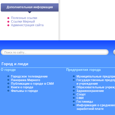
Дополнительная информация
Полезные ссылки
Ссылки Мирный
Администрация сайта
Город и люди
О городе
Предприятия города
Городское телевидение
Муниципальные предпри
Панорама Мирного
Государственные предп
Публикации о городе в СМИ
и учреждения
Книги о городе
Образовательные учреж
Фильмы о городе
Здравоохранение
Спорт
СМИ
Гостиницы
Информация о среднеме
заработной плате