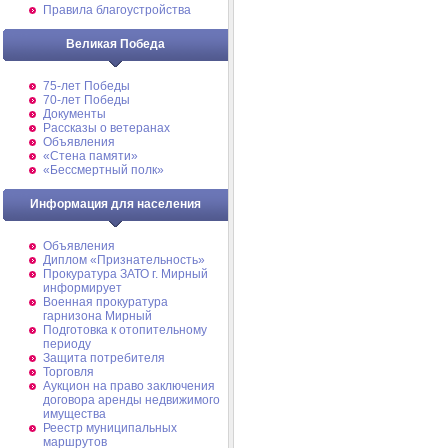
Правила благоустройства
Великая Победа
75-лет Победы
70-лет Победы
Документы
Рассказы о ветеранах
Объявления
«Стена памяти»
«Бессмертный полк»
Информация для населения
Объявления
Диплом «Признательность»
Прокуратура ЗАТО г. Мирный
информирует
Военная прокуратура
гарнизона Мирный
Подготовка к отопительному
периоду
Защита потребителя
Торговля
Аукцион на право заключения
договора аренды недвижимого
имущества
Реестр муниципальных
маршрутов