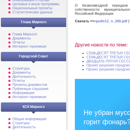
Информация о городе
Целевые и иные программы
О безвозмездной передаче
Национальные проекты
собственности муниципальн
Статистические данные
Российской Федерации
Скачать >>
rgsdm12_n_280.pdf
[
Глава Мирного
Глава Мирного
Документы
Отчеты
Другие новости по теме:
Интернет-приемная
СЕМЬДЕСЯТ ТРЕТЬЯ СЕСС
Городской Совет
СЕМЬДЕСЯТ ТРЕТЬЯ СЕСС
ДВАДЦАТЬ ПЯТАЯ СЕСС
Проект решения городско
Структура
Проект решения городско
Документы
Деятельность
Отчеты
Проекты документов
Публичные слушания
Информация
Интернет-приемная
КСК Мирного
Не убран мусо
Общая информация
горит фонарь
Структура
Деятельность