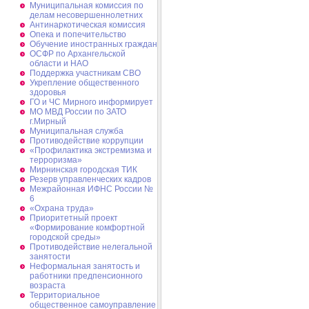
Муниципальная комиссия по
делам несовершеннолетних
Антинаркотическая комиссия
Опека и попечительство
Обучение иностранных граждан
ОСФР по Архангельской
области и НАО
Поддержка участникам СВО
Укрепление общественного
здоровья
ГО и ЧС Мирного информирует
МО МВД России по ЗАТО
г.Мирный
Муниципальная cлужба
Противодействие коррупции
«Профилактика экстремизма и
терроризма»
Мирнинская городская ТИК
Резерв управленческих кадров
Межрайонная ИФНС России №
6
«Охрана труда»
Приоритетный проект
«Формирование комфортной
городской среды»
Противодействие нелегальной
занятости
Неформальная занятость и
работники предпенсионного
возраста
Территориальное
общественное самоуправление