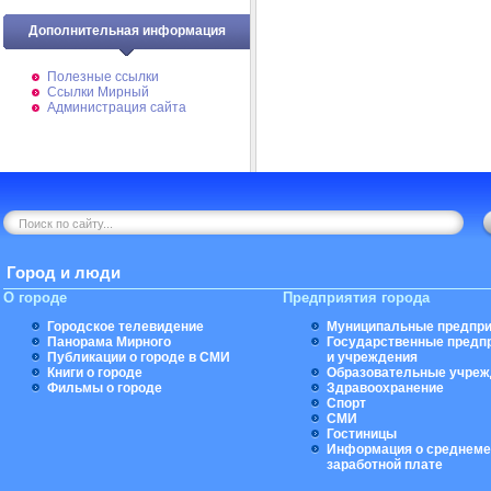
Дополнительная информация
Полезные ссылки
Ссылки Мирный
Администрация сайта
Город и люди
О городе
Предприятия города
Городское телевидение
Муниципальные предпри
Панорама Мирного
Государственные предп
Публикации о городе в СМИ
и учреждения
Книги о городе
Образовательные учреж
Фильмы о городе
Здравоохранение
Спорт
СМИ
Гостиницы
Информация о среднеме
заработной плате