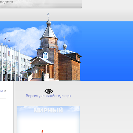
зводится.
та
»
Версия для слабовидящих