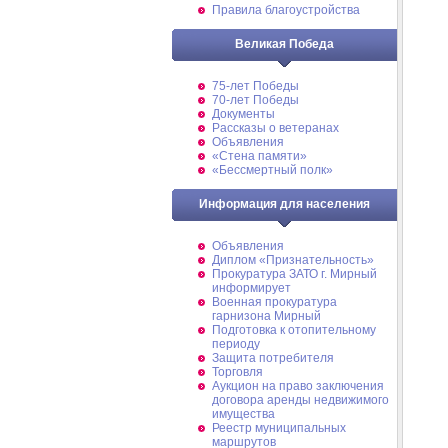
Правила благоустройства
Великая Победа
75-лет Победы
70-лет Победы
Документы
Рассказы о ветеранах
Объявления
«Стена памяти»
«Бессмертный полк»
Информация для населения
Объявления
Диплом «Признательность»
Прокуратура ЗАТО г. Мирный
информирует
Военная прокуратура
гарнизона Мирный
Подготовка к отопительному
периоду
Защита потребителя
Торговля
Аукцион на право заключения
договора аренды недвижимого
имущества
Реестр муниципальных
маршрутов