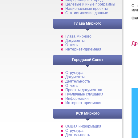
Информация о городе
Целевые и иные программы
О 
Национальные проекты
мун
Статистические данные
Ска
Глава Мирного
Глава Мирного
Документы
Др
Отчеты
Интернет-приемная
Городской Совет
Структура
Документы
Деятельность
Отчеты
Проекты документов
Публичные слушания
Информация
Интернет-приемная
КСК Мирного
Общая информация
Структура
Деятельность