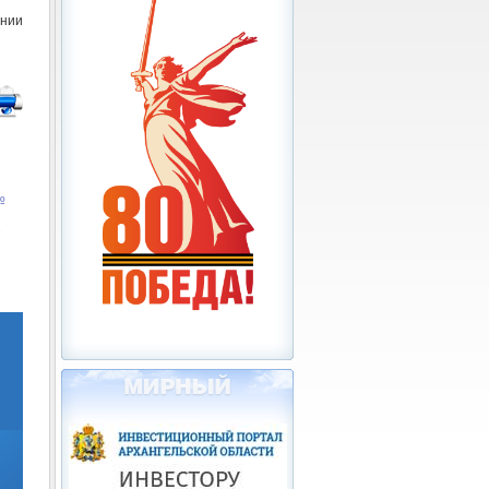
нии
№
3