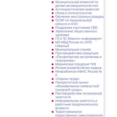
Муниципальная комиссия по
делам несовершеннолетних
Антинаркотическая комиссия
Опека и попечительство
Обучение иностранных граждан
ОСФР по Архангельской
области и НАО
Поддержка участникам СВО
Укрепление общественного
здоровья
ГО и ЧС Мирного информирует
МО МВД России по ЗАТО
г.Мирный
Муниципальная cлужба
Противодействие коррупции
«Профилактика экстремизма и
терроризма»
Мирнинская городская ТИК
Резерв управленческих кадров
Межрайонная ИФНС России №
6
«Охрана труда»
Приоритетный проект
«Формирование комфортной
городской среды»
Противодействие нелегальной
занятости
Неформальная занятость и
работники предпенсионного
возраста
Территориальное
общественное самоуправление