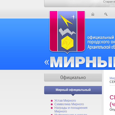
Старая в
Мир
СЕ
Мирный официальный
С
Устав Мирного
(
Символика Мирного
Награды и поощрения
Опу
Мирного