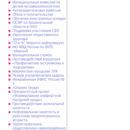
Муниципальная комиссия по
делам несовершеннолетних
Антинаркотическая комиссия
Опека и попечительство
Обучение иностранных граждан
ОСФР по Архангельской
области и НАО
Поддержка участникам СВО
Укрепление общественного
здоровья
ГО и ЧС Мирного информирует
МО МВД России по ЗАТО
г.Мирный
Муниципальная cлужба
Противодействие коррупции
«Профилактика экстремизма и
терроризма»
Мирнинская городская ТИК
Резерв управленческих кадров
Межрайонная ИФНС России №
6
«Охрана труда»
Приоритетный проект
«Формирование комфортной
городской среды»
Противодействие нелегальной
занятости
Неформальная занятость и
работники предпенсионного
возраста
Территориальное
общественное самоуправление