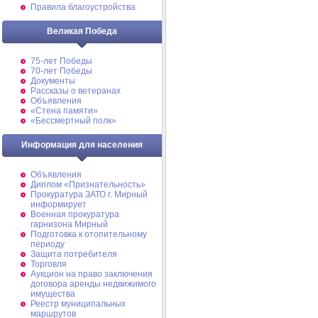
Правила благоустройства
Великая Победа
75-лет Победы
70-лет Победы
Документы
Рассказы о ветеранах
Объявления
«Стена памяти»
«Бессмертный полк»
Информация для населения
Объявления
Диплом «Признательность»
Прокуратура ЗАТО г. Мирный
информирует
Военная прокуратура
гарнизона Мирный
Подготовка к отопительному
периоду
Защита потребителя
Торговля
Аукцион на право заключения
договора аренды недвижимого
имущества
Реестр муниципальных
маршрутов