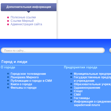
Дополнительная информация
Полезные ссылки
Ссылки Мирный
Администрация сайта
Город и люди
О городе
Предприятия города
Городское телевидение
Муниципальные предпри
Панорама Мирного
Государственные предп
Публикации о городе в СМИ
и учреждения
Книги о городе
Образовательные учреж
Фильмы о городе
Здравоохранение
Спорт
СМИ
Гостиницы
Информация о среднеме
заработной плате