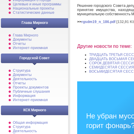
Информация о городе
Целевые и иные программы
Решение городского Совета депу
Национальные проекты
принятие имущества, находящ
Статистические данные
муниципальную собственность 
>>
rgsdm19_n_186.pdf
[132,91 Kb
Глава Мирного
Глава Мирного
Документы
Отчеты
Другие новости по теме:
Интернет-приемная
ТРИДЦАТЬ ТРЕТЬЯ СЕС
Городской Совет
ДВАДЦАТЬ ВОСЬМАЯ СЕ
СОРОК ДЕВЯТАЯ СЕССИ
СЕМИДЕСЯТАЯ СЕССИЯ 
Структура
ВОСЬМИДЕСЯТАЯ СЕССИ
Документы
Деятельность
Отчеты
Проекты документов
Публичные слушания
Информация
Интернет-приемная
КСК Мирного
Не убран мусо
Общая информация
горит фонарь
Структура
Деятельность