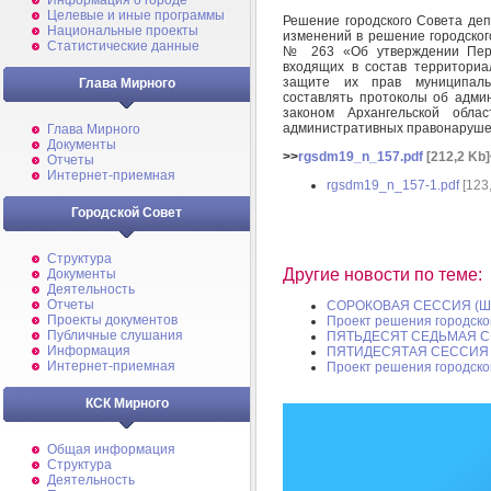
Информация о городе
Целевые и иные программы
Решение городского Совета деп
Национальные проекты
изменений в решение городског
Статистические данные
№ 263 «Об утверждении Пере
входящих в состав территори
защите их прав муниципаль
Глава Мирного
составлять протоколы об адми
законом Архангельской об
административных правонаруш
Глава Мирного
Документы
>>
rgsdm19_n_157.pdf
[212,2 Kb]
Отчеты
Интернет-приемная
rgsdm19_n_157-1.pdf
[123
Городской Совет
Структура
Другие новости по теме:
Документы
Деятельность
Отчеты
СОРОКОВАЯ СЕССИЯ (Ш
Проекты документов
Проект решения городско
Публичные слушания
ПЯТЬДЕСЯТ СЕДЬМАЯ С
Информация
ПЯТИДЕСЯТАЯ СЕССИЯ 
Интернет-приемная
Проект решения городско
КСК Мирного
Общая информация
Структура
Деятельность