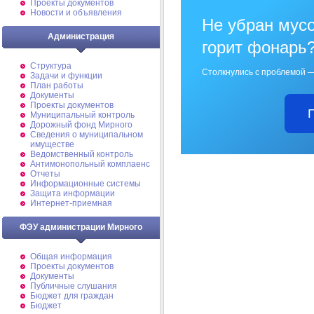
Проекты документов
Новости и объявления
Не убран мусо
Администрация
горит фонарь
Структура
Столкнулись с проблемой —
Задачи и функции
План работы
Документы
Проекты документов
Муниципальный контроль
Дорожный фонд Мирного
Cведения о муниципальном
имуществе
Ведомственный контроль
Антимонопольный комплаенс
Отчеты
Информационные системы
Защита информации
Интернет-приемная
ФЭУ администрации Мирного
Общая информация
Проекты документов
Документы
Публичные слушания
Бюджет для граждан
Бюджет