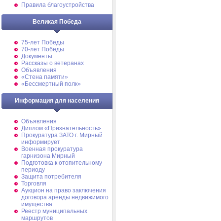
Правила благоустройства
Великая Победа
75-лет Победы
70-лет Победы
Документы
Рассказы о ветеранах
Объявления
«Стена памяти»
«Бессмертный полк»
Информация для населения
Объявления
Диплом «Признательность»
Прокуратура ЗАТО г. Мирный
информирует
Военная прокуратура
гарнизона Мирный
Подготовка к отопительному
периоду
Защита потребителя
Торговля
Аукцион на право заключения
договора аренды недвижимого
имущества
Реестр муниципальных
маршрутов