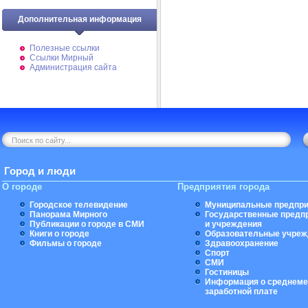
Дополнительная информация
Полезные ссылки
Ссылки Мирный
Администрация сайта
Город и люди
О городе
Предприятия города
Городское телевидение
Муниципальные предпри
Панорама Мирного
Государственные предп
Публикации о городе в СМИ
и учреждения
Книги о городе
Образовательные учреж
Фильмы о городе
Здравоохранение
Спорт
СМИ
Гостиницы
Информация о среднеме
заработной плате