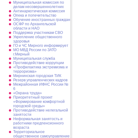
Муниципальная комиссия по
делам несовершеннолетних
Антинаркотическая комиссия
Опека и попечительство
Обучение иностранных граждан
ОСФР по Архангельской
области и НАО
Поддержка участникам СВО
Укрепление общественного
здоровья
ГО и ЧС Мирного информирует
МО МВД России по ЗАТО
г.Мирный
Муниципальная cлужба
Противодействие коррупции
«Профилактика экстремизма и
терроризма»
Мирнинская городская ТИК
Резерв управленческих кадров
Межрайонная ИФНС России №
6
«Охрана труда»
Приоритетный проект
«Формирование комфортной
городской среды»
Противодействие нелегальной
занятости
Неформальная занятость и
работники предпенсионного
возраста
Территориальное
общественное самоуправление