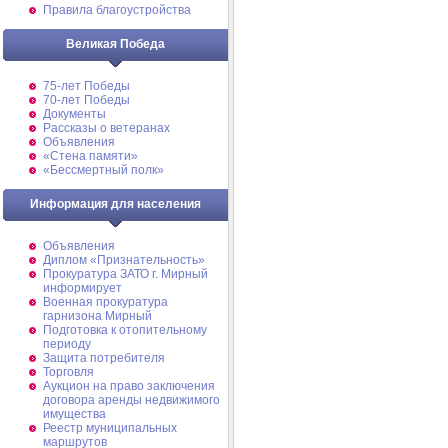
Правила благоустройства
Великая Победа
75-лет Победы
70-лет Победы
Документы
Рассказы о ветеранах
Объявления
«Стена памяти»
«Бессмертный полк»
Информация для населения
Объявления
Диплом «Признательность»
Прокуратура ЗАТО г. Мирный
информирует
Военная прокуратура
гарнизона Мирный
Подготовка к отопительному
периоду
Защита потребителя
Торговля
Аукцион на право заключения
договора аренды недвижимого
имущества
Реестр муниципальных
маршрутов