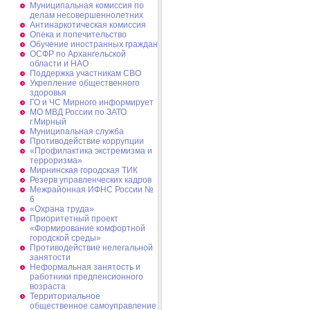
Муниципальная комиссия по
делам несовершеннолетних
Антинаркотическая комиссия
Опека и попечительство
Обучение иностранных граждан
ОСФР по Архангельской
области и НАО
Поддержка участникам СВО
Укрепление общественного
здоровья
ГО и ЧС Мирного информирует
МО МВД России по ЗАТО
г.Мирный
Муниципальная cлужба
Противодействие коррупции
«Профилактика экстремизма и
терроризма»
Мирнинская городская ТИК
Резерв управленческих кадров
Межрайонная ИФНС России №
6
«Охрана труда»
Приоритетный проект
«Формирование комфортной
городской среды»
Противодействие нелегальной
занятости
Неформальная занятость и
работники предпенсионного
возраста
Территориальное
общественное самоуправление