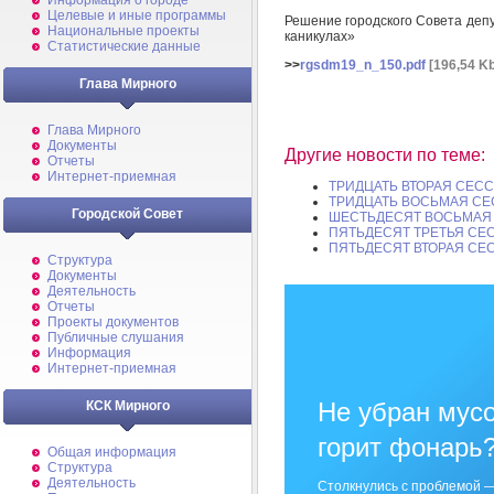
Информация о городе
Целевые и иные программы
Решение городского Совета депу
Национальные проекты
каникулах»
Статистические данные
>>
rgsdm19_n_150.pdf
[196,54 Kb
Глава Мирного
Глава Мирного
Документы
Другие новости по теме:
Отчеты
Интернет-приемная
ТРИДЦАТЬ ВТОРАЯ СЕСС
ТРИДЦАТЬ ВОСЬМАЯ СЕ
Городской Совет
ШЕСТЬДЕСЯТ ВОСЬМАЯ 
ПЯТЬДЕСЯТ ТРЕТЬЯ СЕ
ПЯТЬДЕСЯТ ВТОРАЯ СЕ
Структура
Документы
Деятельность
Отчеты
Проекты документов
Публичные слушания
Информация
Интернет-приемная
Не убран мусо
КСК Мирного
горит фонарь
Общая информация
Структура
Деятельность
Столкнулись с проблемой —