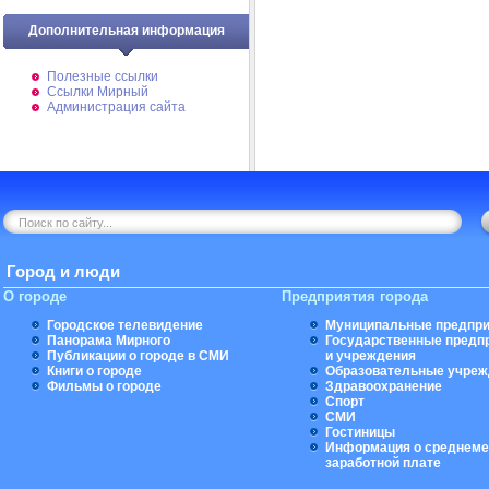
Дополнительная информация
Полезные ссылки
Ссылки Мирный
Администрация сайта
Город и люди
О городе
Предприятия города
Городское телевидение
Муниципальные предпри
Панорама Мирного
Государственные предп
Публикации о городе в СМИ
и учреждения
Книги о городе
Образовательные учреж
Фильмы о городе
Здравоохранение
Спорт
СМИ
Гостиницы
Информация о среднеме
заработной плате