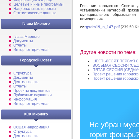
Информация о городе
Целевые и иные программы
Решение городского Совета
Национальные проекты
установлении категорий граж
Статистические данные
муниципального образовани
помещения»
Глава Мирного
>>
rgsdm19_n_147.pdf
[239,59 Kb
Глава Мирного
Документы
Отчеты
Интернет-приемная
Другие новости по теме:
Городской Совет
ШЕСТЬДЕСЯТ ПЕРВАЯ С
ВОСЬМАЯ СЕССИЯ (СЕД
ПЯТАЯ СЕССИЯ (СЕДЬМ
Структура
Проект решения городско
Документы
Проект решения городско
Деятельность
Отчеты
Проекты документов
Публичные слушания
Информация
Интернет-приемная
КСК Мирного
Не убран мусо
Общая информация
Структура
горит фонарь
Деятельность