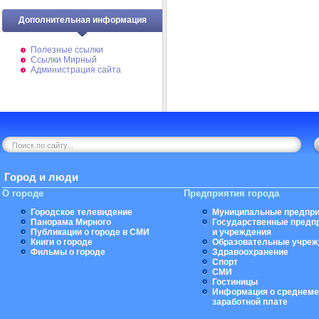
Дополнительная информация
Полезные ссылки
Ссылки Мирный
Администрация сайта
Город и люди
О городе
Предприятия города
Городское телевидение
Муниципальные предпри
Панорама Мирного
Государственные предп
Публикации о городе в СМИ
и учреждения
Книги о городе
Образовательные учреж
Фильмы о городе
Здравоохранение
Спорт
СМИ
Гостиницы
Информация о среднеме
заработной плате