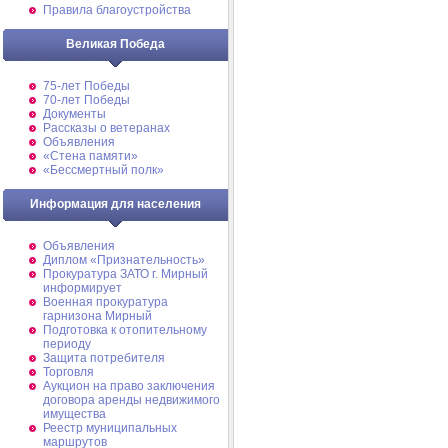
Правила благоустройства
Великая Победа
75-лет Победы
70-лет Победы
Документы
Рассказы о ветеранах
Объявления
«Стена памяти»
«Бессмертный полк»
Информация для населения
Объявления
Диплом «Признательность»
Прокуратура ЗАТО г. Мирный
информирует
Военная прокуратура
гарнизона Мирный
Подготовка к отопительному
периоду
Защита потребителя
Торговля
Аукцион на право заключения
договора аренды недвижимого
имущества
Реестр муниципальных
маршрутов