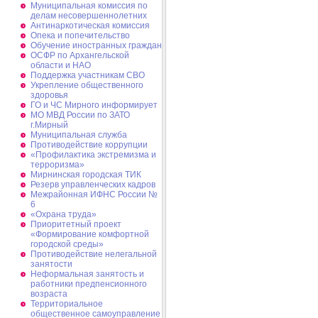
Муниципальная комиссия по
делам несовершеннолетних
Антинаркотическая комиссия
Опека и попечительство
Обучение иностранных граждан
ОСФР по Архангельской
области и НАО
Поддержка участникам СВО
Укрепление общественного
здоровья
ГО и ЧС Мирного информирует
МО МВД России по ЗАТО
г.Мирный
Муниципальная cлужба
Противодействие коррупции
«Профилактика экстремизма и
терроризма»
Мирнинская городская ТИК
Резерв управленческих кадров
Межрайонная ИФНС России №
6
«Охрана труда»
Приоритетный проект
«Формирование комфортной
городской среды»
Противодействие нелегальной
занятости
Неформальная занятость и
работники предпенсионного
возраста
Территориальное
общественное самоуправление